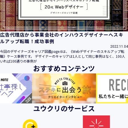
ビス」といいます。）において、お客様が、当社でご利用に
なったサービスの内容、ご利用日時、ご利用回数などのご利
用内容及びご利用履歴に関する情報
【個人情報の取得・収集について】
当社は、以下の方法により、個人情報を取得させていただき
広告代理店から事業会社のインハウスデザイナーへスキ
ます。
ルアップ転職！成功事例
・当社サービスを通じて取得・収集させていただく方法
2022.11.04
今回のデザイナーズキャリア図鑑page.6は、《Webデザイナーのスキルアップ転
当社サービスにおいて、自ら入力された個人情報を、当社は
職》ケース事例です。 デザイナーのキャリアは1人として同じ事例はなく、100人
取得・収集させていただきます。
いれば100通りの事例が
おすすめコンテンツ
・電子メール、郵便、書面、電話等の手段により取得・収集
させていただく方法
当社に対し、電子メール、郵便、書面、電話等の手段によっ
て、ご提供いただいた個人情報を、当社は取得・収集させて
いただきます。
・当社等へアクセスされた際に情報を収集させていただく方
ユウクリのサービス
法
当社サービスをご利用された履歴等を収集させていただきま
す。これらの情報には、利用されるURL、ブラウザや携帯電
話の種類、IPアドレスなどの情報を含みます。