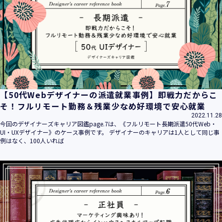
平成16年 2月 1日
平成21年 3月23日 改訂
平成23年 4月 1日 改訂
平成26年 9月10日 改訂
平成27年 6月24日 改訂
平成28年11月 1日 改訂
平成30年 7月 1日 改訂
令和6年 5月 1日 改訂
【50代Webデザイナーの派遣就業事例】即戦力だからこ
令和7年 2月17日 改訂
そ！フルリモート勤務＆残業少なめ好環境で安心就業
2022.11.28
【個人情報】
今回のデザイナーズキャリア図鑑page.7は、《フルリモート長期派遣50代Web・
株式会社ユウクリ（以下「当社」といいます。）が取得する
UI・UXデザイナー》のケース事例です。 デザイナーのキャリアは1人として同じ事
個人情報とは、個人の識別に係る以下の情報をいいます。
例はなく、100人いれば
・住所・氏名・電話番号・電子メールアドレス、クレジット
カード情報、ログインID、パスワード、ニックネーム、IPア
ドレス等において、特定の個人を識別できる情報
（他の情報と照合することができ、それにより特定の個人を
識別することができることとなるものを含みます。）
・当社の運営・提供するサービス（以下総称して「当社サー