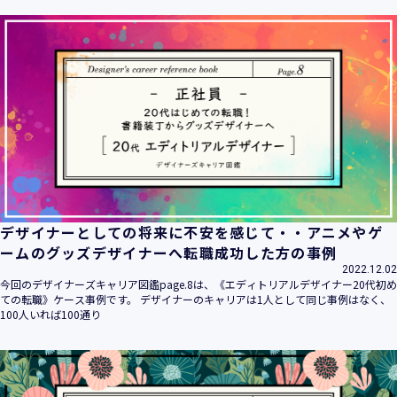
ます。
当社は個人情報の取扱いに関する法令、国が定める指針その
他の規範を遵守致します。
当社は個人情報の漏えい、滅失、き損などのリスクに対して
は、合理的な安全対策を講じて防止する規程、体制を構築
し、継続的に向上させていきます。また、万一の際には速や
かに是正措置を講じます。
当社は個人情報取扱いに関する苦情及び相談に対しては、迅
速かつ誠実に対応致します。
個人情報保護マネジメントシステムは、当社を取り巻く環境
の変化と実情を踏まえ、適時・適切に見直して継続的に改善
をはかっていきます。
デザイナーとしての将来に不安を感じて・・アニメやゲ
個人情報保護方針に関するお問合せ先 兼 個人情報に関する苦
ームのグッズデザイナーへ転職成功した方の事例
情・相談窓口
2022.12.02
株式会社 ユウクリ 個人情報保護管理責任者 安部 洋平
今回のデザイナーズキャリア図鑑page.8は、《エディトリアルデザイナー20代初め
〒151-0073 東京都渋谷区笹塚1-55-7 マルエスファーストビ
ての転職》ケース事例です。 デザイナーのキャリアは1人として同じ事例はなく、
ル 7F
100人いれば100通り
メールアドレス：
info@y-create.co.jp
電話番号：03-6712-7970（土日休日を除く9:00～18:00）