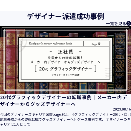
育成等、クリエイティブ領域で独創的なサービスを提供する
クリエイターエージェンシーとして事業を行っており、お客
デザイナー派遣成功事例
様、お取引先関係者の個人情報及び特定個人情報などを、人
一覧を見る
材派遣サービス、人材紹介サービス、請負サービス、その
他、利用者の皆さまの「活躍の場の創造」と「就業の機会の
創出」に利用しています。また、従業者の情報及び特定個人
情報などを従業者管理に利用します。これらから当社にとっ
て個人情報及び特定個人情報の保護が重大な責務であると同
時に、個人情報などの保護を徹底することは企業の社会的責
務と認識しております。そこで、個人情報保護理念と自ら定
めた行動規範に基づき、社会的使命を十分に認識し、本人の
権利の保護、個人情報に関する法規制等を遵守致します。
また、以下に示す方針を具現化するための個人情報保護マネ
ジメントシステムを構築し、最新のＩＴ技術の動向、社会的
要請の変化、経営環境の変動等を常に認識しながら、その継
20代グラフィックデザイナーの転職事例｜メーカー内デ
続的改善に、全社を挙げて取り組むことをここに宣言致しま
ザイナーからグッズデザイナーへ
す。
2023.08.16
当社は、事業の目的に適切な個人情報の取得・利用及び提供
今回のデザイナーズキャリア図鑑page.9は、《グラフィックデザイナー20代・自己
応募失敗からの逆転転職でグッズデザイナーへ》ケース事例です。 デザイナーのキ
を行い、特定された利用目的の達成に必要な範囲を超えた個
ャリアは1人として
人情報の取扱いを行いません。また、そのための措置を講じ