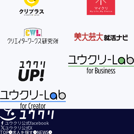
【個人情報の利用目的の公表】
当社は、個人情報を次の利用目的の範囲内で利用すること
を、個人情報の保護に関する法律（個人情報保護法）第21条
第１項及びJISQ15001:2017の附属書A.3.4.2.4に基づき公表し
ます。
＜個人情報の利用目的＞
・当社が取得するお客様の個人情報
１．当社のサービスを提供するため
２．当社のサービスを安心・安全にご利用いただける環境整
備のため
３．当社のサービスの運営・管理のため
４．当社のサービスに関するご案内、お問い合せ等への対応
のため
５．当社、その他当社のサービスについての調査・データ集
積、改善、研究開発のため
６．当社がおすすめする商品・サービスなどのご案内を送
信・送付するため
７．当社とお客様の間での必要な連絡を行うため
ユウクリ公式facebook
８．当社のサービスに関する当社の規約、ポリシー等（以下
ユウクリ公式X
TOP
求人を探す
NEWS
「規約等」といいます。）に違反する行為に対する対応のた