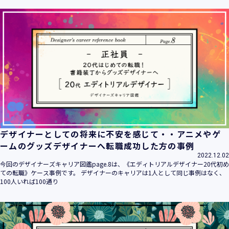
ます。
当社は個人情報の取扱いに関する法令、国が定める指針その
他の規範を遵守致します。
当社は個人情報の漏えい、滅失、き損などのリスクに対して
は、合理的な安全対策を講じて防止する規程、体制を構築
し、継続的に向上させていきます。また、万一の際には速や
かに是正措置を講じます。
当社は個人情報取扱いに関する苦情及び相談に対しては、迅
速かつ誠実に対応致します。
個人情報保護マネジメントシステムは、当社を取り巻く環境
の変化と実情を踏まえ、適時・適切に見直して継続的に改善
をはかっていきます。
デザイナーとしての将来に不安を感じて・・アニメやゲ
個人情報保護方針に関するお問合せ先 兼 個人情報に関する苦
ームのグッズデザイナーへ転職成功した方の事例
情・相談窓口
2022.12.02
株式会社 ユウクリ 個人情報保護管理責任者 安部 洋平
今回のデザイナーズキャリア図鑑page.8は、《エディトリアルデザイナー20代初め
〒151-0073 東京都渋谷区笹塚1-55-7 マルエスファーストビ
ての転職》ケース事例です。 デザイナーのキャリアは1人として同じ事例はなく、
ル 7F
100人いれば100通り
メールアドレス：
info@y-create.co.jp
電話番号：03-6712-7970（土日休日を除く9:00～18:00）