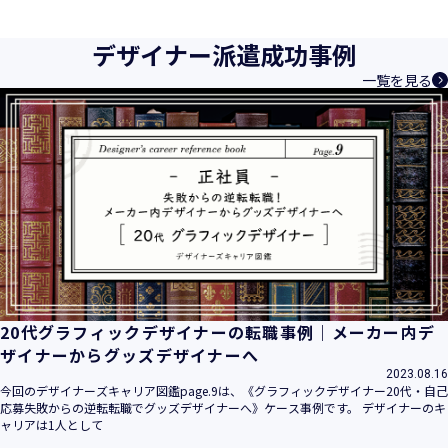
育成等、クリエイティブ領域で独創的なサービスを提供する
クリエイターエージェンシーとして事業を行っており、お客
デザイナー派遣成功事例
様、お取引先関係者の個人情報及び特定個人情報などを、人
一覧を見る
材派遣サービス、人材紹介サービス、請負サービス、その
他、利用者の皆さまの「活躍の場の創造」と「就業の機会の
創出」に利用しています。また、従業者の情報及び特定個人
情報などを従業者管理に利用します。これらから当社にとっ
て個人情報及び特定個人情報の保護が重大な責務であると同
時に、個人情報などの保護を徹底することは企業の社会的責
務と認識しております。そこで、個人情報保護理念と自ら定
めた行動規範に基づき、社会的使命を十分に認識し、本人の
権利の保護、個人情報に関する法規制等を遵守致します。
また、以下に示す方針を具現化するための個人情報保護マネ
ジメントシステムを構築し、最新のＩＴ技術の動向、社会的
要請の変化、経営環境の変動等を常に認識しながら、その継
20代グラフィックデザイナーの転職事例｜メーカー内デ
続的改善に、全社を挙げて取り組むことをここに宣言致しま
ザイナーからグッズデザイナーへ
す。
2023.08.16
当社は、事業の目的に適切な個人情報の取得・利用及び提供
今回のデザイナーズキャリア図鑑page.9は、《グラフィックデザイナー20代・自己
応募失敗からの逆転転職でグッズデザイナーへ》ケース事例です。 デザイナーのキ
を行い、特定された利用目的の達成に必要な範囲を超えた個
ャリアは1人として
人情報の取扱いを行いません。また、そのための措置を講じ