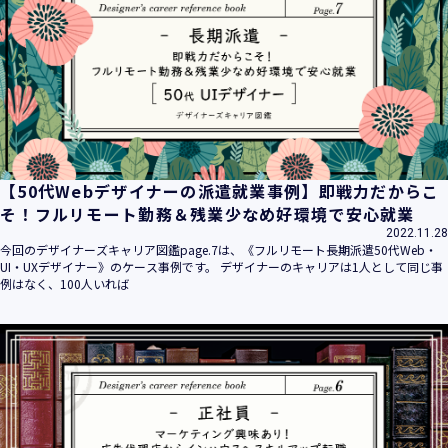
平成16年 2月 1日
平成21年 3月23日 改訂
平成23年 4月 1日 改訂
平成26年 9月10日 改訂
平成27年 6月24日 改訂
平成28年11月 1日 改訂
平成30年 7月 1日 改訂
令和6年 5月 1日 改訂
【50代Webデザイナーの派遣就業事例】即戦力だからこ
令和7年 2月17日 改訂
そ！フルリモート勤務＆残業少なめ好環境で安心就業
2022.11.28
【個人情報】
今回のデザイナーズキャリア図鑑page.7は、《フルリモート長期派遣50代Web・
株式会社ユウクリ（以下「当社」といいます。）が取得する
UI・UXデザイナー》のケース事例です。 デザイナーのキャリアは1人として同じ事
個人情報とは、個人の識別に係る以下の情報をいいます。
例はなく、100人いれば
・住所・氏名・電話番号・電子メールアドレス、クレジット
カード情報、ログインID、パスワード、ニックネーム、IPア
ドレス等において、特定の個人を識別できる情報
（他の情報と照合することができ、それにより特定の個人を
識別することができることとなるものを含みます。）
・当社の運営・提供するサービス（以下総称して「当社サー