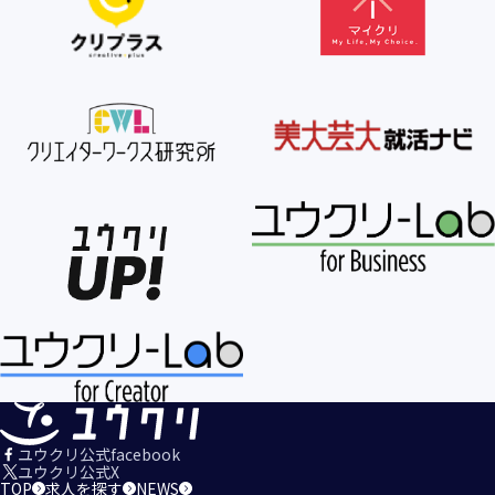
【個人情報の利用目的の公表】
当社は、個人情報を次の利用目的の範囲内で利用すること
を、個人情報の保護に関する法律（個人情報保護法）第21条
第１項及びJISQ15001:2017の附属書A.3.4.2.4に基づき公表し
ます。
＜個人情報の利用目的＞
・当社が取得するお客様の個人情報
１．当社のサービスを提供するため
２．当社のサービスを安心・安全にご利用いただける環境整
備のため
３．当社のサービスの運営・管理のため
４．当社のサービスに関するご案内、お問い合せ等への対応
のため
５．当社、その他当社のサービスについての調査・データ集
積、改善、研究開発のため
６．当社がおすすめする商品・サービスなどのご案内を送
信・送付するため
７．当社とお客様の間での必要な連絡を行うため
ユウクリ公式facebook
８．当社のサービスに関する当社の規約、ポリシー等（以下
ユウクリ公式X
TOP
求人を探す
NEWS
「規約等」といいます。）に違反する行為に対する対応のた