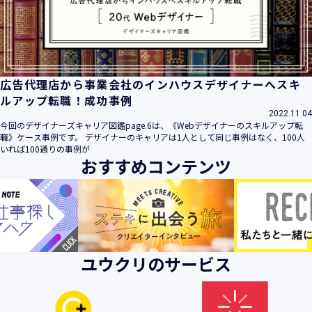
ビス」といいます。）において、お客様が、当社でご利用に
なったサービスの内容、ご利用日時、ご利用回数などのご利
用内容及びご利用履歴に関する情報
【個人情報の取得・収集について】
当社は、以下の方法により、個人情報を取得させていただき
広告代理店から事業会社のインハウスデザイナーへスキ
ます。
ルアップ転職！成功事例
・当社サービスを通じて取得・収集させていただく方法
2022.11.04
今回のデザイナーズキャリア図鑑page.6は、《Webデザイナーのスキルアップ転
当社サービスにおいて、自ら入力された個人情報を、当社は
職》ケース事例です。 デザイナーのキャリアは1人として同じ事例はなく、100人
取得・収集させていただきます。
いれば100通りの事例が
おすすめコンテンツ
・電子メール、郵便、書面、電話等の手段により取得・収集
させていただく方法
当社に対し、電子メール、郵便、書面、電話等の手段によっ
て、ご提供いただいた個人情報を、当社は取得・収集させて
いただきます。
・当社等へアクセスされた際に情報を収集させていただく方
ユウクリのサービス
法
当社サービスをご利用された履歴等を収集させていただきま
す。これらの情報には、利用されるURL、ブラウザや携帯電
話の種類、IPアドレスなどの情報を含みます。