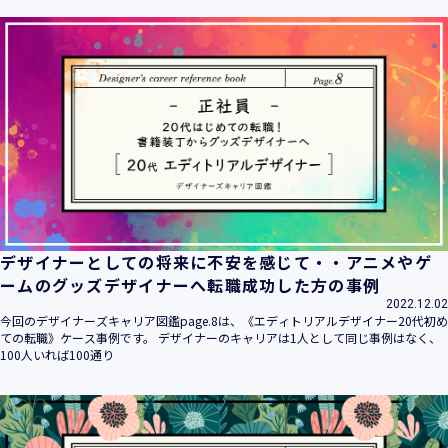
ます。
当社は個人情報の取扱いに関する法令、国が定める指針その
他の規範を遵守致します。
当社は個人情報の漏えい、滅失、き損などのリスクに対して
は、合理的な安全対策を講じて防止する規程、体制を構築
し、継続的に向上させていきます。また、万一の際には速や
かに是正措置を講じます。
当社は個人情報取扱いに関する苦情及び相談に対しては、迅
速かつ誠実に対応致します。
個人情報保護マネジメントシステムは、当社を取り巻く環境
の変化と実情を踏まえ、適時・適切に見直して継続的に改善
をはかっていきます。
デザイナーとしての将来に不安を感じて・・アニメやゲ
個人情報保護方針に関するお問合せ先 兼 個人情報に関する苦
ームのグッズデザイナーへ転職成功した方の事例
情・相談窓口
2022.12.02
株式会社 ユウクリ 個人情報保護管理責任者 安部 洋平
今回のデザイナーズキャリア図鑑page.8は、《エディトリアルデザイナー20代初め
〒151-0073 東京都渋谷区笹塚1-55-7 マルエスファーストビ
ての転職》ケース事例です。 デザイナーのキャリアは1人として同じ事例はなく、
ル 7F
100人いれば100通り
メールアドレス：
info@y-create.co.jp
電話番号：03-6712-7970（土日休日を除く9:00～18:00）