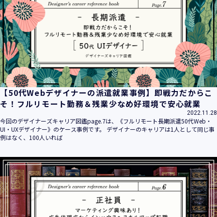
平成16年 2月 1日
平成21年 3月23日 改訂
平成23年 4月 1日 改訂
平成26年 9月10日 改訂
平成27年 6月24日 改訂
平成28年11月 1日 改訂
平成30年 7月 1日 改訂
令和6年 5月 1日 改訂
【50代Webデザイナーの派遣就業事例】即戦力だからこ
令和7年 2月17日 改訂
そ！フルリモート勤務＆残業少なめ好環境で安心就業
2022.11.28
【個人情報】
今回のデザイナーズキャリア図鑑page.7は、《フルリモート長期派遣50代Web・
株式会社ユウクリ（以下「当社」といいます。）が取得する
UI・UXデザイナー》のケース事例です。 デザイナーのキャリアは1人として同じ事
個人情報とは、個人の識別に係る以下の情報をいいます。
例はなく、100人いれば
・住所・氏名・電話番号・電子メールアドレス、クレジット
カード情報、ログインID、パスワード、ニックネーム、IPア
ドレス等において、特定の個人を識別できる情報
（他の情報と照合することができ、それにより特定の個人を
識別することができることとなるものを含みます。）
・当社の運営・提供するサービス（以下総称して「当社サー