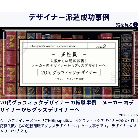
育成等、クリエイティブ領域で独創的なサービスを提供する
クリエイターエージェンシーとして事業を行っており、お客
デザイナー派遣成功事例
様、お取引先関係者の個人情報及び特定個人情報などを、人
一覧を見る
材派遣サービス、人材紹介サービス、請負サービス、その
他、利用者の皆さまの「活躍の場の創造」と「就業の機会の
創出」に利用しています。また、従業者の情報及び特定個人
情報などを従業者管理に利用します。これらから当社にとっ
て個人情報及び特定個人情報の保護が重大な責務であると同
時に、個人情報などの保護を徹底することは企業の社会的責
務と認識しております。そこで、個人情報保護理念と自ら定
めた行動規範に基づき、社会的使命を十分に認識し、本人の
権利の保護、個人情報に関する法規制等を遵守致します。
また、以下に示す方針を具現化するための個人情報保護マネ
ジメントシステムを構築し、最新のＩＴ技術の動向、社会的
要請の変化、経営環境の変動等を常に認識しながら、その継
20代グラフィックデザイナーの転職事例｜メーカー内デ
続的改善に、全社を挙げて取り組むことをここに宣言致しま
ザイナーからグッズデザイナーへ
す。
2023.08.16
当社は、事業の目的に適切な個人情報の取得・利用及び提供
今回のデザイナーズキャリア図鑑page.9は、《グラフィックデザイナー20代・自己
応募失敗からの逆転転職でグッズデザイナーへ》ケース事例です。 デザイナーのキ
を行い、特定された利用目的の達成に必要な範囲を超えた個
ャリアは1人として
人情報の取扱いを行いません。また、そのための措置を講じ