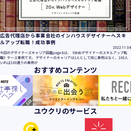
ビス」といいます。）において、お客様が、当社でご利用に
なったサービスの内容、ご利用日時、ご利用回数などのご利
用内容及びご利用履歴に関する情報
【個人情報の取得・収集について】
当社は、以下の方法により、個人情報を取得させていただき
広告代理店から事業会社のインハウスデザイナーへスキ
ます。
ルアップ転職！成功事例
・当社サービスを通じて取得・収集させていただく方法
2022.11.04
今回のデザイナーズキャリア図鑑page.6は、《Webデザイナーのスキルアップ転
当社サービスにおいて、自ら入力された個人情報を、当社は
職》ケース事例です。 デザイナーのキャリアは1人として同じ事例はなく、100人
取得・収集させていただきます。
いれば100通りの事例が
おすすめコンテンツ
・電子メール、郵便、書面、電話等の手段により取得・収集
させていただく方法
当社に対し、電子メール、郵便、書面、電話等の手段によっ
て、ご提供いただいた個人情報を、当社は取得・収集させて
いただきます。
・当社等へアクセスされた際に情報を収集させていただく方
ユウクリのサービス
法
当社サービスをご利用された履歴等を収集させていただきま
す。これらの情報には、利用されるURL、ブラウザや携帯電
話の種類、IPアドレスなどの情報を含みます。