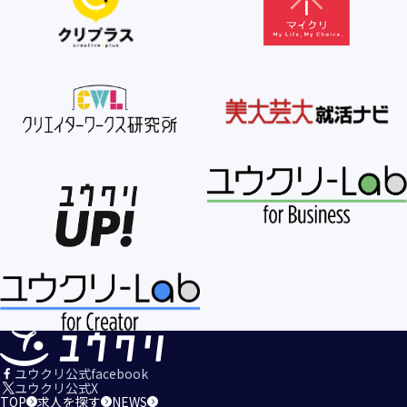
【個人情報の利用目的の公表】
当社は、個人情報を次の利用目的の範囲内で利用すること
を、個人情報の保護に関する法律（個人情報保護法）第21条
第１項及びJISQ15001:2017の附属書A.3.4.2.4に基づき公表し
ます。
＜個人情報の利用目的＞
・当社が取得するお客様の個人情報
１．当社のサービスを提供するため
２．当社のサービスを安心・安全にご利用いただける環境整
備のため
３．当社のサービスの運営・管理のため
４．当社のサービスに関するご案内、お問い合せ等への対応
のため
５．当社、その他当社のサービスについての調査・データ集
積、改善、研究開発のため
６．当社がおすすめする商品・サービスなどのご案内を送
信・送付するため
７．当社とお客様の間での必要な連絡を行うため
ユウクリ公式facebook
８．当社のサービスに関する当社の規約、ポリシー等（以下
ユウクリ公式X
TOP
求人を探す
NEWS
「規約等」といいます。）に違反する行為に対する対応のた