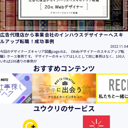
ビス」といいます。）において、お客様が、当社でご利用に
なったサービスの内容、ご利用日時、ご利用回数などのご利
用内容及びご利用履歴に関する情報
【個人情報の取得・収集について】
当社は、以下の方法により、個人情報を取得させていただき
広告代理店から事業会社のインハウスデザイナーへスキ
ます。
ルアップ転職！成功事例
・当社サービスを通じて取得・収集させていただく方法
2022.11.04
今回のデザイナーズキャリア図鑑page.6は、《Webデザイナーのスキルアップ転
当社サービスにおいて、自ら入力された個人情報を、当社は
職》ケース事例です。 デザイナーのキャリアは1人として同じ事例はなく、100人
取得・収集させていただきます。
いれば100通りの事例が
おすすめコンテンツ
・電子メール、郵便、書面、電話等の手段により取得・収集
させていただく方法
当社に対し、電子メール、郵便、書面、電話等の手段によっ
て、ご提供いただいた個人情報を、当社は取得・収集させて
いただきます。
・当社等へアクセスされた際に情報を収集させていただく方
ユウクリのサービス
法
当社サービスをご利用された履歴等を収集させていただきま
す。これらの情報には、利用されるURL、ブラウザや携帯電
話の種類、IPアドレスなどの情報を含みます。