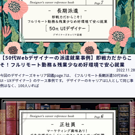
平成16年 2月 1日
平成21年 3月23日 改訂
平成23年 4月 1日 改訂
平成26年 9月10日 改訂
平成27年 6月24日 改訂
平成28年11月 1日 改訂
平成30年 7月 1日 改訂
令和6年 5月 1日 改訂
【50代Webデザイナーの派遣就業事例】即戦力だからこ
令和7年 2月17日 改訂
そ！フルリモート勤務＆残業少なめ好環境で安心就業
2022.11.28
【個人情報】
今回のデザイナーズキャリア図鑑page.7は、《フルリモート長期派遣50代Web・
株式会社ユウクリ（以下「当社」といいます。）が取得する
UI・UXデザイナー》のケース事例です。 デザイナーのキャリアは1人として同じ事
個人情報とは、個人の識別に係る以下の情報をいいます。
例はなく、100人いれば
・住所・氏名・電話番号・電子メールアドレス、クレジット
カード情報、ログインID、パスワード、ニックネーム、IPア
ドレス等において、特定の個人を識別できる情報
（他の情報と照合することができ、それにより特定の個人を
識別することができることとなるものを含みます。）
・当社の運営・提供するサービス（以下総称して「当社サー