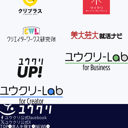
【個人情報の利用目的の公表】
当社は、個人情報を次の利用目的の範囲内で利用すること
を、個人情報の保護に関する法律（個人情報保護法）第21条
第１項及びJISQ15001:2017の附属書A.3.4.2.4に基づき公表し
ます。
＜個人情報の利用目的＞
・当社が取得するお客様の個人情報
１．当社のサービスを提供するため
２．当社のサービスを安心・安全にご利用いただける環境整
備のため
３．当社のサービスの運営・管理のため
４．当社のサービスに関するご案内、お問い合せ等への対応
のため
５．当社、その他当社のサービスについての調査・データ集
積、改善、研究開発のため
６．当社がおすすめする商品・サービスなどのご案内を送
信・送付するため
７．当社とお客様の間での必要な連絡を行うため
ユウクリ公式facebook
８．当社のサービスに関する当社の規約、ポリシー等（以下
ユウクリ公式X
TOP
求人を探す
NEWS
「規約等」といいます。）に違反する行為に対する対応のた