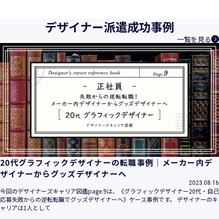
育成等、クリエイティブ領域で独創的なサービスを提供する
クリエイターエージェンシーとして事業を行っており、お客
デザイナー派遣成功事例
様、お取引先関係者の個人情報及び特定個人情報などを、人
一覧を見る
材派遣サービス、人材紹介サービス、請負サービス、その
他、利用者の皆さまの「活躍の場の創造」と「就業の機会の
創出」に利用しています。また、従業者の情報及び特定個人
情報などを従業者管理に利用します。これらから当社にとっ
て個人情報及び特定個人情報の保護が重大な責務であると同
時に、個人情報などの保護を徹底することは企業の社会的責
務と認識しております。そこで、個人情報保護理念と自ら定
めた行動規範に基づき、社会的使命を十分に認識し、本人の
権利の保護、個人情報に関する法規制等を遵守致します。
また、以下に示す方針を具現化するための個人情報保護マネ
ジメントシステムを構築し、最新のＩＴ技術の動向、社会的
要請の変化、経営環境の変動等を常に認識しながら、その継
20代グラフィックデザイナーの転職事例｜メーカー内デ
続的改善に、全社を挙げて取り組むことをここに宣言致しま
ザイナーからグッズデザイナーへ
す。
2023.08.16
当社は、事業の目的に適切な個人情報の取得・利用及び提供
今回のデザイナーズキャリア図鑑page.9は、《グラフィックデザイナー20代・自己
応募失敗からの逆転転職でグッズデザイナーへ》ケース事例です。 デザイナーのキ
を行い、特定された利用目的の達成に必要な範囲を超えた個
ャリアは1人として
人情報の取扱いを行いません。また、そのための措置を講じ