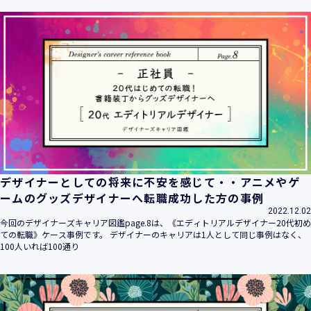
ます。
当社は個人情報の取扱いに関する法令、国が定める指針その
他の規範を遵守致します。
当社は個人情報の漏えい、滅失、き損などのリスクに対して
は、合理的な安全対策を講じて防止する規程、体制を構築
し、継続的に向上させていきます。また、万一の際には速や
かに是正措置を講じます。
当社は個人情報取扱いに関する苦情及び相談に対しては、迅
速かつ誠実に対応致します。
個人情報保護マネジメントシステムは、当社を取り巻く環境
の変化と実情を踏まえ、適時・適切に見直して継続的に改善
をはかっていきます。
デザイナーとしての将来に不安を感じて・・アニメやゲ
個人情報保護方針に関するお問合せ先 兼 個人情報に関する苦
ームのグッズデザイナーへ転職成功した方の事例
情・相談窓口
2022.12.02
株式会社 ユウクリ 個人情報保護管理責任者 安部 洋平
今回のデザイナーズキャリア図鑑page.8は、《エディトリアルデザイナー20代初め
〒151-0073 東京都渋谷区笹塚1-55-7 マルエスファーストビ
ての転職》ケース事例です。 デザイナーのキャリアは1人として同じ事例はなく、
ル 7F
100人いれば100通り
メールアドレス：
info@y-create.co.jp
電話番号：03-6712-7970（土日休日を除く9:00～18:00）