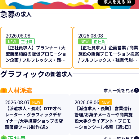
急募
の求人
2026.08.08
2026.08.08
NEW
正社員
NEW
正社員
【正社員求人】プランナー / 大
【正社員求人】企画営業 / 商業
型商業施設の販促プロモーショ
施設の販促プロモーション提案
ン企画 / フルフレックス・残業
/ フルフレックス・残業代別途
代別途全額支給♪
全額支給♪
グラフィック
の新着求人
人材派遣
求人一覧を見る
2026.08.07
2026.08.06
NEW
NEW
【派遣求人・長期】DTPオペ
【派遣求人・長期】 営業進行
レーター・グラフィックデザ
管理/お菓子メーカーや商業施
イナー/大手携帯ショップの店
設大手クライアント・プロモ
頭販促ツール制作/週5
ーションツール各種【週5日】
正社員
求人一覧を見る