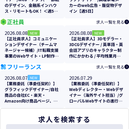
のデザイン、金融系インハウ
カーのweb広告・販促物デザ
ス・リモートもOK！ ＜週5日
イン【週5日】
＞【残業少なめ！】
正社員
求人一覧を見る
2026.08.08
2026.08.08
NEW
NEW
【正社員求人】コミュニケー
【正社員求人】3Dモデラー・
ションデザイナー（チームマ
3DCGデザイナー / 英単語・英
ネージャー候補）/IT転職支援
会話アプリのキャラクター制
事業のWebサイト・LP制作/
作にかかわる / 平均残業月
年間休日125日・土日祝休み・
10〜20h・フレックス制
フリーランス
求人一覧を見る
週2リモート可
2026.08.07
2026.07.29
NEW
【業務委託（準委任契約）】
【業務委託（準委任契約）】
グラフィックデザイナー/自社
Webディレクター・Webデザ
商品の自社EC・楽天・
イナー（海外サイト担当）/グ
Amazon向け商品ページ、各
ローバルWebサイトの進行管
販促物のクリエイティブ制作
理およびローカライズ支援
支援
求人を検索する