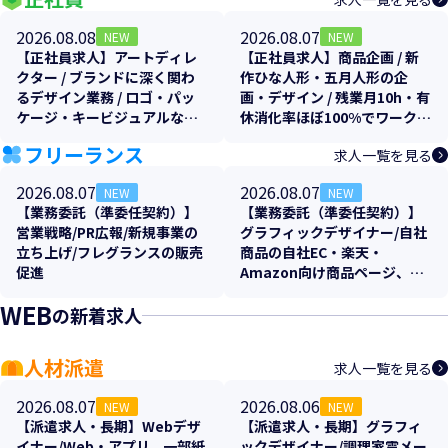
2026.08.08
2026.08.07
NEW
NEW
【正社員求人】アートディレ
【正社員求人】商品企画 / 新
クター / ブランドに深く関わ
作ひな人形・五月人形の企
るデザイン業務 / ロゴ・パッ
画・デザイン / 残業月10h・有
ケージ・キービジュアルなど
休消化率ほぼ100%でワークラ
トータルプロデュース！土日
イフバランス抜群
フリーランス
求人一覧を見る
祝休み
2026.08.07
2026.08.07
NEW
NEW
【業務委託（準委任契約）】
【業務委託（準委任契約）】
営業戦略/PR広報/新規事業の
グラフィックデザイナー/自社
立ち上げ/フレグランスの販売
商品の自社EC・楽天・
促進
Amazon向け商品ページ、各
販促物のクリエイティブ制作
WEB
の新着求人
支援
人材派遣
求人一覧を見る
2026.08.07
2026.08.06
NEW
NEW
【派遣求人・長期】Webデザ
【派遣求人・長期】グラフィ
イナー/Web・アプリ、一部紙
ックデザイナー/調理家電メー