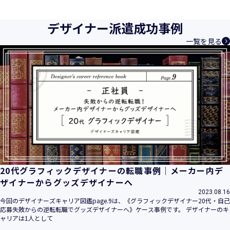
育成等、クリエイティブ領域で独創的なサービスを提供する
クリエイターエージェンシーとして事業を行っており、お客
デザイナー派遣成功事例
様、お取引先関係者の個人情報及び特定個人情報などを、人
一覧を見る
材派遣サービス、人材紹介サービス、請負サービス、その
他、利用者の皆さまの「活躍の場の創造」と「就業の機会の
創出」に利用しています。また、従業者の情報及び特定個人
情報などを従業者管理に利用します。これらから当社にとっ
て個人情報及び特定個人情報の保護が重大な責務であると同
時に、個人情報などの保護を徹底することは企業の社会的責
務と認識しております。そこで、個人情報保護理念と自ら定
めた行動規範に基づき、社会的使命を十分に認識し、本人の
権利の保護、個人情報に関する法規制等を遵守致します。
また、以下に示す方針を具現化するための個人情報保護マネ
ジメントシステムを構築し、最新のＩＴ技術の動向、社会的
要請の変化、経営環境の変動等を常に認識しながら、その継
20代グラフィックデザイナーの転職事例｜メーカー内デ
続的改善に、全社を挙げて取り組むことをここに宣言致しま
ザイナーからグッズデザイナーへ
す。
2023.08.16
当社は、事業の目的に適切な個人情報の取得・利用及び提供
今回のデザイナーズキャリア図鑑page.9は、《グラフィックデザイナー20代・自己
応募失敗からの逆転転職でグッズデザイナーへ》ケース事例です。 デザイナーのキ
を行い、特定された利用目的の達成に必要な範囲を超えた個
ャリアは1人として
人情報の取扱いを行いません。また、そのための措置を講じ