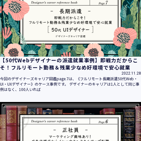
平成16年 2月 1日
平成21年 3月23日 改訂
平成23年 4月 1日 改訂
平成26年 9月10日 改訂
平成27年 6月24日 改訂
平成28年11月 1日 改訂
平成30年 7月 1日 改訂
令和6年 5月 1日 改訂
【50代Webデザイナーの派遣就業事例】即戦力だからこ
令和7年 2月17日 改訂
そ！フルリモート勤務＆残業少なめ好環境で安心就業
2022.11.28
【個人情報】
今回のデザイナーズキャリア図鑑page.7は、《フルリモート長期派遣50代Web・
株式会社ユウクリ（以下「当社」といいます。）が取得する
UI・UXデザイナー》のケース事例です。 デザイナーのキャリアは1人として同じ事
個人情報とは、個人の識別に係る以下の情報をいいます。
例はなく、100人いれば
・住所・氏名・電話番号・電子メールアドレス、クレジット
カード情報、ログインID、パスワード、ニックネーム、IPア
ドレス等において、特定の個人を識別できる情報
（他の情報と照合することができ、それにより特定の個人を
識別することができることとなるものを含みます。）
・当社の運営・提供するサービス（以下総称して「当社サー