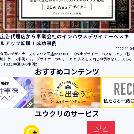
ビス」といいます。）において、お客様が、当社でご利用に
なったサービスの内容、ご利用日時、ご利用回数などのご利
用内容及びご利用履歴に関する情報
【個人情報の取得・収集について】
当社は、以下の方法により、個人情報を取得させていただき
広告代理店から事業会社のインハウスデザイナーへスキ
ます。
ルアップ転職！成功事例
・当社サービスを通じて取得・収集させていただく方法
2022.11.04
今回のデザイナーズキャリア図鑑page.6は、《Webデザイナーのスキルアップ転
当社サービスにおいて、自ら入力された個人情報を、当社は
職》ケース事例です。 デザイナーのキャリアは1人として同じ事例はなく、100人
取得・収集させていただきます。
いれば100通りの事例が
おすすめコンテンツ
・電子メール、郵便、書面、電話等の手段により取得・収集
させていただく方法
当社に対し、電子メール、郵便、書面、電話等の手段によっ
て、ご提供いただいた個人情報を、当社は取得・収集させて
いただきます。
・当社等へアクセスされた際に情報を収集させていただく方
ユウクリのサービス
法
当社サービスをご利用された履歴等を収集させていただきま
す。これらの情報には、利用されるURL、ブラウザや携帯電
話の種類、IPアドレスなどの情報を含みます。