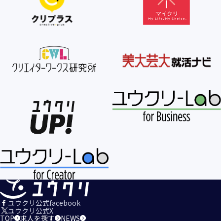
【個人情報の利用目的の公表】
当社は、個人情報を次の利用目的の範囲内で利用すること
を、個人情報の保護に関する法律（個人情報保護法）第21条
第１項及びJISQ15001:2017の附属書A.3.4.2.4に基づき公表し
ます。
＜個人情報の利用目的＞
・当社が取得するお客様の個人情報
１．当社のサービスを提供するため
２．当社のサービスを安心・安全にご利用いただける環境整
備のため
３．当社のサービスの運営・管理のため
４．当社のサービスに関するご案内、お問い合せ等への対応
のため
５．当社、その他当社のサービスについての調査・データ集
積、改善、研究開発のため
６．当社がおすすめする商品・サービスなどのご案内を送
信・送付するため
７．当社とお客様の間での必要な連絡を行うため
ユウクリ公式facebook
８．当社のサービスに関する当社の規約、ポリシー等（以下
ユウクリ公式X
TOP
求人を探す
NEWS
「規約等」といいます。）に違反する行為に対する対応のた