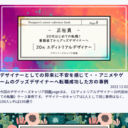
ます。
当社は個人情報の取扱いに関する法令、国が定める指針その
他の規範を遵守致します。
当社は個人情報の漏えい、滅失、き損などのリスクに対して
は、合理的な安全対策を講じて防止する規程、体制を構築
し、継続的に向上させていきます。また、万一の際には速や
かに是正措置を講じます。
当社は個人情報取扱いに関する苦情及び相談に対しては、迅
速かつ誠実に対応致します。
個人情報保護マネジメントシステムは、当社を取り巻く環境
の変化と実情を踏まえ、適時・適切に見直して継続的に改善
をはかっていきます。
デザイナーとしての将来に不安を感じて・・アニメやゲ
個人情報保護方針に関するお問合せ先 兼 個人情報に関する苦
ームのグッズデザイナーへ転職成功した方の事例
情・相談窓口
2022.12.02
株式会社 ユウクリ 個人情報保護管理責任者 安部 洋平
今回のデザイナーズキャリア図鑑page.8は、《エディトリアルデザイナー20代初め
〒151-0073 東京都渋谷区笹塚1-55-7 マルエスファーストビ
ての転職》ケース事例です。 デザイナーのキャリアは1人として同じ事例はなく、
ル 7F
100人いれば100通り
メールアドレス：
info@y-create.co.jp
電話番号：03-6712-7970（土日休日を除く9:00～18:00）