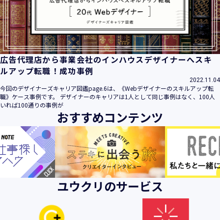
ビス」といいます。）において、お客様が、当社でご利用に
なったサービスの内容、ご利用日時、ご利用回数などのご利
用内容及びご利用履歴に関する情報
【個人情報の取得・収集について】
当社は、以下の方法により、個人情報を取得させていただき
広告代理店から事業会社のインハウスデザイナーへスキ
ます。
ルアップ転職！成功事例
・当社サービスを通じて取得・収集させていただく方法
2022.11.04
今回のデザイナーズキャリア図鑑page.6は、《Webデザイナーのスキルアップ転
当社サービスにおいて、自ら入力された個人情報を、当社は
職》ケース事例です。 デザイナーのキャリアは1人として同じ事例はなく、100人
取得・収集させていただきます。
いれば100通りの事例が
おすすめコンテンツ
・電子メール、郵便、書面、電話等の手段により取得・収集
させていただく方法
当社に対し、電子メール、郵便、書面、電話等の手段によっ
て、ご提供いただいた個人情報を、当社は取得・収集させて
いただきます。
・当社等へアクセスされた際に情報を収集させていただく方
ユウクリのサービス
法
当社サービスをご利用された履歴等を収集させていただきま
す。これらの情報には、利用されるURL、ブラウザや携帯電
話の種類、IPアドレスなどの情報を含みます。