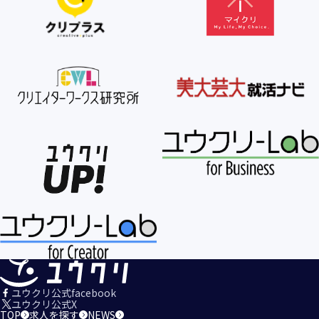
【個人情報の利用目的の公表】
当社は、個人情報を次の利用目的の範囲内で利用すること
を、個人情報の保護に関する法律（個人情報保護法）第21条
第１項及びJISQ15001:2017の附属書A.3.4.2.4に基づき公表し
ます。
＜個人情報の利用目的＞
・当社が取得するお客様の個人情報
１．当社のサービスを提供するため
２．当社のサービスを安心・安全にご利用いただける環境整
備のため
３．当社のサービスの運営・管理のため
４．当社のサービスに関するご案内、お問い合せ等への対応
のため
５．当社、その他当社のサービスについての調査・データ集
積、改善、研究開発のため
６．当社がおすすめする商品・サービスなどのご案内を送
信・送付するため
７．当社とお客様の間での必要な連絡を行うため
ユウクリ公式facebook
８．当社のサービスに関する当社の規約、ポリシー等（以下
ユウクリ公式X
TOP
求人を探す
NEWS
「規約等」といいます。）に違反する行為に対する対応のた