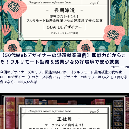
平成16年 2月 1日
平成21年 3月23日 改訂
平成23年 4月 1日 改訂
平成26年 9月10日 改訂
平成27年 6月24日 改訂
平成28年11月 1日 改訂
平成30年 7月 1日 改訂
令和6年 5月 1日 改訂
【50代Webデザイナーの派遣就業事例】即戦力だからこ
令和7年 2月17日 改訂
そ！フルリモート勤務＆残業少なめ好環境で安心就業
2022.11.28
【個人情報】
今回のデザイナーズキャリア図鑑page.7は、《フルリモート長期派遣50代Web・
株式会社ユウクリ（以下「当社」といいます。）が取得する
UI・UXデザイナー》のケース事例です。 デザイナーのキャリアは1人として同じ事
個人情報とは、個人の識別に係る以下の情報をいいます。
例はなく、100人いれば
・住所・氏名・電話番号・電子メールアドレス、クレジット
カード情報、ログインID、パスワード、ニックネーム、IPア
ドレス等において、特定の個人を識別できる情報
（他の情報と照合することができ、それにより特定の個人を
識別することができることとなるものを含みます。）
・当社の運営・提供するサービス（以下総称して「当社サー