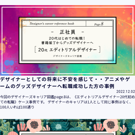
ます。
当社は個人情報の取扱いに関する法令、国が定める指針その
他の規範を遵守致します。
当社は個人情報の漏えい、滅失、き損などのリスクに対して
は、合理的な安全対策を講じて防止する規程、体制を構築
し、継続的に向上させていきます。また、万一の際には速や
かに是正措置を講じます。
当社は個人情報取扱いに関する苦情及び相談に対しては、迅
速かつ誠実に対応致します。
個人情報保護マネジメントシステムは、当社を取り巻く環境
の変化と実情を踏まえ、適時・適切に見直して継続的に改善
をはかっていきます。
デザイナーとしての将来に不安を感じて・・アニメやゲ
個人情報保護方針に関するお問合せ先 兼 個人情報に関する苦
ームのグッズデザイナーへ転職成功した方の事例
情・相談窓口
2022.12.02
株式会社 ユウクリ 個人情報保護管理責任者 安部 洋平
今回のデザイナーズキャリア図鑑page.8は、《エディトリアルデザイナー20代初め
〒151-0073 東京都渋谷区笹塚1-55-7 マルエスファーストビ
ての転職》ケース事例です。 デザイナーのキャリアは1人として同じ事例はなく、
ル 7F
100人いれば100通り
メールアドレス：
info@y-create.co.jp
電話番号：03-6712-7970（土日休日を除く9:00～18:00）