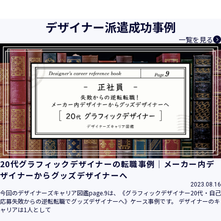
育成等、クリエイティブ領域で独創的なサービスを提供する
クリエイターエージェンシーとして事業を行っており、お客
デザイナー派遣成功事例
様、お取引先関係者の個人情報及び特定個人情報などを、人
一覧を見る
材派遣サービス、人材紹介サービス、請負サービス、その
他、利用者の皆さまの「活躍の場の創造」と「就業の機会の
創出」に利用しています。また、従業者の情報及び特定個人
情報などを従業者管理に利用します。これらから当社にとっ
て個人情報及び特定個人情報の保護が重大な責務であると同
時に、個人情報などの保護を徹底することは企業の社会的責
務と認識しております。そこで、個人情報保護理念と自ら定
めた行動規範に基づき、社会的使命を十分に認識し、本人の
権利の保護、個人情報に関する法規制等を遵守致します。
また、以下に示す方針を具現化するための個人情報保護マネ
ジメントシステムを構築し、最新のＩＴ技術の動向、社会的
要請の変化、経営環境の変動等を常に認識しながら、その継
20代グラフィックデザイナーの転職事例｜メーカー内デ
続的改善に、全社を挙げて取り組むことをここに宣言致しま
ザイナーからグッズデザイナーへ
す。
2023.08.16
当社は、事業の目的に適切な個人情報の取得・利用及び提供
今回のデザイナーズキャリア図鑑page.9は、《グラフィックデザイナー20代・自己
応募失敗からの逆転転職でグッズデザイナーへ》ケース事例です。 デザイナーのキ
を行い、特定された利用目的の達成に必要な範囲を超えた個
ャリアは1人として
人情報の取扱いを行いません。また、そのための措置を講じ