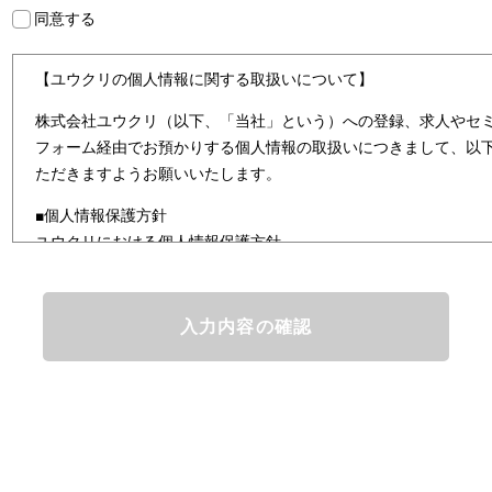
同意する
【ユウクリの個人情報に関する取扱いについて】
株式会社ユウクリ（以下、「当社」という）への登録、求人やセ
フォーム経由でお預かりする個人情報の取扱いにつきまして、以
ただきますようお願いいたします。
■個人情報保護方針
ユウクリにおける個人情報保護方針
株式会社ユウクリ（以下、「当社」という。）では、「クリエイ
とし、資質のあるクリエイタ－発掘から、活躍の場の提供、成長
なサービスを提供するクリエイターエージェンシーとして事業を
情報及び特定個人情報などを、人材派遣サービス、人材紹介サー
まの「活躍の場の創造」と「就業の機会の創出」に利用していま
どを従業者管理に利用します。これらから当社にとって個人情報
と同時に、個人情報などの保護を徹底することは企業の社会的責
護理念と自ら定めた行動規範に基づき、社会的使命を十分に認識
規制等を遵守致します。