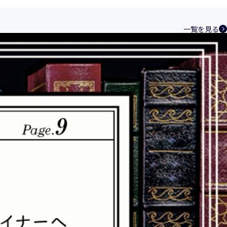
ントシステムを構築し、最新のＩＴ技術の動
その継続的改善に、全社を挙げて取り組むこ
一覧を見る
い、特定された利用目的の達成に必要な範囲
を講じます。
規範を遵守致します。
合理的な安全対策を講じて防止する規程、体
速やかに是正措置を講じます。
つ誠実に対応致します。
化と実情を踏まえ、適時・適切に見直して継
相談窓口