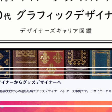
平成21年 3月23日 改訂
平成23年 4月 1日 改訂
平成26年 9月10日 改訂
平成27年 6月24日 改訂
平成28年11月 1日 改訂
平成30年 7月 1日 改訂
令和6年 5月 1日 改訂
令和7年 2月17日 改訂
【個人情報】
株式会社ユウクリ（以下「当社」といいます。）が取得する個人
います。
・住所・氏名・電話番号・電子メールアドレス、クレジットカード
ザイナーからグッズデザイナーへ
ーム、IPアドレス等において、特定の個人を識別できる情報
（他の情報と照合することができ、それにより特定の個人を識別
自己応募失敗からの逆転転職でグッズデザイナーへ》ケース事例です。 デザイナーのキ
す。）
・当社の運営・提供するサービス（以下総称して「当社サービス
でご利用になったサービスの内容、ご利用日時、ご利用回数など