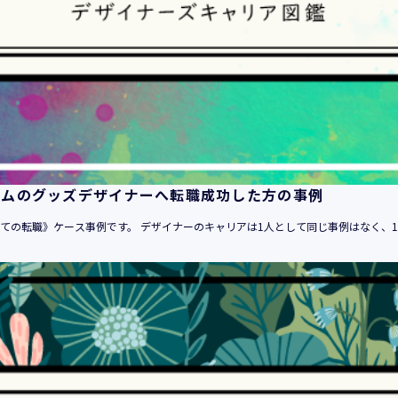
１．当社のサービスを提供するため
２．当社のサービスを安心・安全にご利用いただける環境整備の
３．当社のサービスの運営・管理のため
４．当社のサービスに関するご案内、お問い合せ等への対応のた
５．当社、その他当社のサービスについての調査・データ集積、
６．当社がおすすめする商品・サービスなどのご案内を送信・送
７．当社とお客様の間での必要な連絡を行うため
８．当社のサービスに関する当社の規約、ポリシー等（以下「規
る対応のため
ームのグッズデザイナーへ転職成功した方の事例
９．当社のサービスに関する規約等の変更などを通知するため
10．その他当社とお客様との間で同意した目的のため
めての転職》ケース事例です。 デザイナーのキャリアは1人として同じ事例はなく、10
11．当社からのお知らせ、セミナー情報の配信、当社グループ会
が取り扱う商品・サービスに関するご案内や資料の送付のため
12．上記 １ から １１に附随する目的のため
・登録者情報
1．登録者に対する各種人材サービスの提供（求人情報の提供を含
2．登録者に対する「活躍の場の創造」と「就業の機会の創出」目
3．登録者に対するサービスにおける個人認証のため