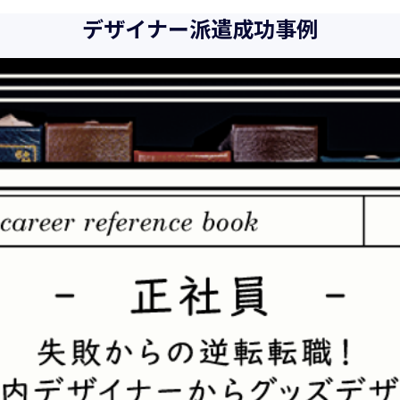
また、以下に示す方針を具現化するための個人情報保護マネジメ
デザイナー派遣成功事例
向、社会的要請の変化、経営環境の変動等を常に認識しながら、
とをここに宣言致します。
当社は、事業の目的に適切な個人情報の取得・利用及び提供を行
を超えた個人情報の取扱いを行いません。また、そのための措置
当社は個人情報の取扱いに関する法令、国が定める指針その他の
当社は個人情報の漏えい、滅失、き損などのリスクに対しては、
制を構築し、継続的に向上させていきます。また、万一の際には
当社は個人情報取扱いに関する苦情及び相談に対しては、迅速か
個人情報保護マネジメントシステムは、当社を取り巻く環境の変
続的に改善をはかっていきます。
個人情報保護方針に関するお問合せ先 兼 個人情報に関する苦情・
株式会社 ユウクリ 個人情報保護管理責任者 安部 洋平
〒151-0073 東京都渋谷区笹塚1-55-7 マルエスファーストビル 7F
メールアドレス：
info@y-create.co.jp
電話番号：03-6712-7970（土日休日を除く9:00～18:00）
平成16年 2月 1日