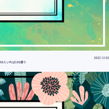
ため
め
改善、研究開発のため
付するため
約等」といいます。）に違反する行為に対す
2022.12.02
0人いれば100通り
社（当社及び当社の関係会社をいいます。）
みます。）のため
的の情報提供のため