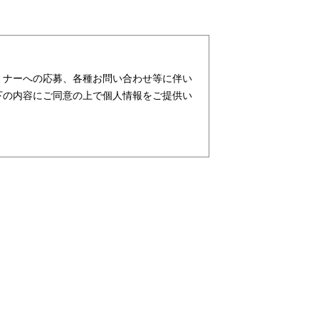
ミナーへの応募、各種お問い合わせ等に伴い
下の内容にご同意の上で個人情報をご提供い
ターが社会を元気にする！」ことを企業理念
支援・育成等、クリエイティブ領域で独創的
行っており、お客様、お取引先関係者の個人
ビス、請負サービス、その他、利用者の皆さ
す。また、従業者の情報及び特定個人情報な
及び特定個人情報の保護が重大な責務である
務と認識しております。そこで、個人情報保
し、本人の権利の保護、個人情報に関する法