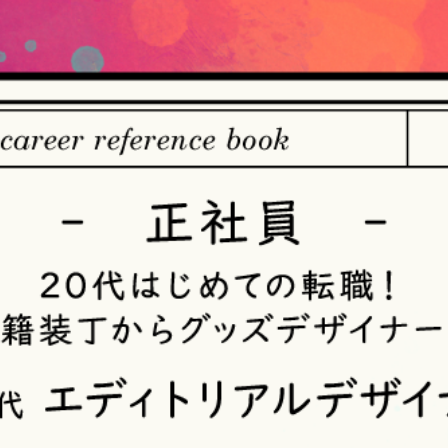
【個人情報の取得・収集について】
当社は、以下の方法により、個人情報を取得させていただきます
・当社サービスを通じて取得・収集させていただく方法
当社サービスにおいて、自ら入力された個人情報を、当社は取得
・電子メール、郵便、書面、電話等の手段により取得・収集させ
当社に対し、電子メール、郵便、書面、電話等の手段によって、
収集させていただきます。
・当社等へアクセスされた際に情報を収集させていただく方法
当社サービスをご利用された履歴等を収集させていただきます。こ
ザや携帯電話の種類、IPアドレスなどの情報を含みます。
【個人情報の利用目的の公表】
当社は、個人情報を次の利用目的の範囲内で利用することを、個
法）第21条第１項及びJISQ15001:2017の附属書A.3.4.2.4に基
＜個人情報の利用目的＞
・当社が取得するお客様の個人情報