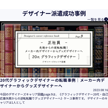
育成等、クリエイティブ領域で独創的なサービスを提供する
クリエイターエージェンシーとして事業を行っており、お客
デザイナー派遣成功事例
様、お取引先関係者の個人情報及び特定個人情報などを、人
一覧を見る
材派遣サービス、人材紹介サービス、請負サービス、その
他、利用者の皆さまの「活躍の場の創造」と「就業の機会の
創出」に利用しています。また、従業者の情報及び特定個人
情報などを従業者管理に利用します。これらから当社にとっ
て個人情報及び特定個人情報の保護が重大な責務であると同
時に、個人情報などの保護を徹底することは企業の社会的責
務と認識しております。そこで、個人情報保護理念と自ら定
めた行動規範に基づき、社会的使命を十分に認識し、本人の
権利の保護、個人情報に関する法規制等を遵守致します。
また、以下に示す方針を具現化するための個人情報保護マネ
ジメントシステムを構築し、最新のＩＴ技術の動向、社会的
要請の変化、経営環境の変動等を常に認識しながら、その継
20代グラフィックデザイナーの転職事例｜メーカー内デ
続的改善に、全社を挙げて取り組むことをここに宣言致しま
ザイナーからグッズデザイナーへ
す。
2023.08.16
当社は、事業の目的に適切な個人情報の取得・利用及び提供
今回のデザイナーズキャリア図鑑page.9は、《グラフィックデザイナー20代・自己
応募失敗からの逆転転職でグッズデザイナーへ》ケース事例です。 デザイナーのキ
を行い、特定された利用目的の達成に必要な範囲を超えた個
ャリアは1人として
人情報の取扱いを行いません。また、そのための措置を講じ