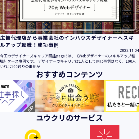
ビス」といいます。）において、お客様が、当社でご利用に
なったサービスの内容、ご利用日時、ご利用回数などのご利
用内容及びご利用履歴に関する情報
【個人情報の取得・収集について】
当社は、以下の方法により、個人情報を取得させていただき
広告代理店から事業会社のインハウスデザイナーへスキ
ます。
ルアップ転職！成功事例
・当社サービスを通じて取得・収集させていただく方法
2022.11.04
今回のデザイナーズキャリア図鑑page.6は、《Webデザイナーのスキルアップ転
当社サービスにおいて、自ら入力された個人情報を、当社は
職》ケース事例です。 デザイナーのキャリアは1人として同じ事例はなく、100人
取得・収集させていただきます。
いれば100通りの事例が
おすすめコンテンツ
・電子メール、郵便、書面、電話等の手段により取得・収集
させていただく方法
当社に対し、電子メール、郵便、書面、電話等の手段によっ
て、ご提供いただいた個人情報を、当社は取得・収集させて
いただきます。
・当社等へアクセスされた際に情報を収集させていただく方
ユウクリのサービス
法
当社サービスをご利用された履歴等を収集させていただきま
す。これらの情報には、利用されるURL、ブラウザや携帯電
話の種類、IPアドレスなどの情報を含みます。