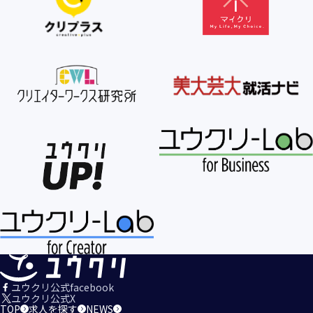
【個人情報の利用目的の公表】
当社は、個人情報を次の利用目的の範囲内で利用すること
を、個人情報の保護に関する法律（個人情報保護法）第21条
第１項及びJISQ15001:2017の附属書A.3.4.2.4に基づき公表し
ます。
＜個人情報の利用目的＞
・当社が取得するお客様の個人情報
１．当社のサービスを提供するため
２．当社のサービスを安心・安全にご利用いただける環境整
備のため
３．当社のサービスの運営・管理のため
４．当社のサービスに関するご案内、お問い合せ等への対応
のため
５．当社、その他当社のサービスについての調査・データ集
積、改善、研究開発のため
６．当社がおすすめする商品・サービスなどのご案内を送
信・送付するため
７．当社とお客様の間での必要な連絡を行うため
ユウクリ公式facebook
８．当社のサービスに関する当社の規約、ポリシー等（以下
ユウクリ公式X
TOP
求人を探す
NEWS
「規約等」といいます。）に違反する行為に対する対応のた