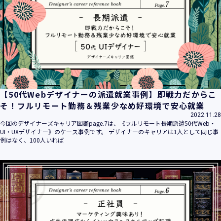
平成16年 2月 1日
平成21年 3月23日 改訂
平成23年 4月 1日 改訂
平成26年 9月10日 改訂
平成27年 6月24日 改訂
平成28年11月 1日 改訂
平成30年 7月 1日 改訂
令和6年 5月 1日 改訂
【50代Webデザイナーの派遣就業事例】即戦力だからこ
令和7年 2月17日 改訂
そ！フルリモート勤務＆残業少なめ好環境で安心就業
2022.11.28
【個人情報】
今回のデザイナーズキャリア図鑑page.7は、《フルリモート長期派遣50代Web・
株式会社ユウクリ（以下「当社」といいます。）が取得する
UI・UXデザイナー》のケース事例です。 デザイナーのキャリアは1人として同じ事
個人情報とは、個人の識別に係る以下の情報をいいます。
例はなく、100人いれば
・住所・氏名・電話番号・電子メールアドレス、クレジット
カード情報、ログインID、パスワード、ニックネーム、IPア
ドレス等において、特定の個人を識別できる情報
（他の情報と照合することができ、それにより特定の個人を
識別することができることとなるものを含みます。）
・当社の運営・提供するサービス（以下総称して「当社サー