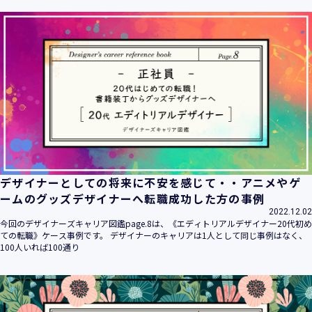
ます。
当社は個人情報の取扱いに関する法令、国が定める指針その
他の規範を遵守致します。
当社は個人情報の漏えい、滅失、き損などのリスクに対して
は、合理的な安全対策を講じて防止する規程、体制を構築
し、継続的に向上させていきます。また、万一の際には速や
かに是正措置を講じます。
当社は個人情報取扱いに関する苦情及び相談に対しては、迅
速かつ誠実に対応致します。
個人情報保護マネジメントシステムは、当社を取り巻く環境
の変化と実情を踏まえ、適時・適切に見直して継続的に改善
をはかっていきます。
デザイナーとしての将来に不安を感じて・・アニメやゲ
個人情報保護方針に関するお問合せ先 兼 個人情報に関する苦
ームのグッズデザイナーへ転職成功した方の事例
情・相談窓口
2022.12.02
株式会社 ユウクリ 個人情報保護管理責任者 安部 洋平
今回のデザイナーズキャリア図鑑page.8は、《エディトリアルデザイナー20代初め
〒151-0073 東京都渋谷区笹塚1-55-7 マルエスファーストビ
ての転職》ケース事例です。 デザイナーのキャリアは1人として同じ事例はなく、
ル 7F
100人いれば100通り
メールアドレス：
info@y-create.co.jp
電話番号：03-6712-7970（土日休日を除く9:00～18:00）