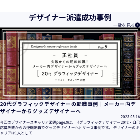
育成等、クリエイティブ領域で独創的なサービスを提供する
クリエイターエージェンシーとして事業を行っており、お客
デザイナー派遣成功事例
様、お取引先関係者の個人情報及び特定個人情報などを、人
一覧を見る
材派遣サービス、人材紹介サービス、請負サービス、その
他、利用者の皆さまの「活躍の場の創造」と「就業の機会の
創出」に利用しています。また、従業者の情報及び特定個人
情報などを従業者管理に利用します。これらから当社にとっ
て個人情報及び特定個人情報の保護が重大な責務であると同
時に、個人情報などの保護を徹底することは企業の社会的責
務と認識しております。そこで、個人情報保護理念と自ら定
めた行動規範に基づき、社会的使命を十分に認識し、本人の
権利の保護、個人情報に関する法規制等を遵守致します。
また、以下に示す方針を具現化するための個人情報保護マネ
ジメントシステムを構築し、最新のＩＴ技術の動向、社会的
要請の変化、経営環境の変動等を常に認識しながら、その継
20代グラフィックデザイナーの転職事例｜メーカー内デ
続的改善に、全社を挙げて取り組むことをここに宣言致しま
ザイナーからグッズデザイナーへ
す。
2023.08.16
当社は、事業の目的に適切な個人情報の取得・利用及び提供
今回のデザイナーズキャリア図鑑page.9は、《グラフィックデザイナー20代・自己
応募失敗からの逆転転職でグッズデザイナーへ》ケース事例です。 デザイナーのキ
を行い、特定された利用目的の達成に必要な範囲を超えた個
ャリアは1人として
人情報の取扱いを行いません。また、そのための措置を講じ