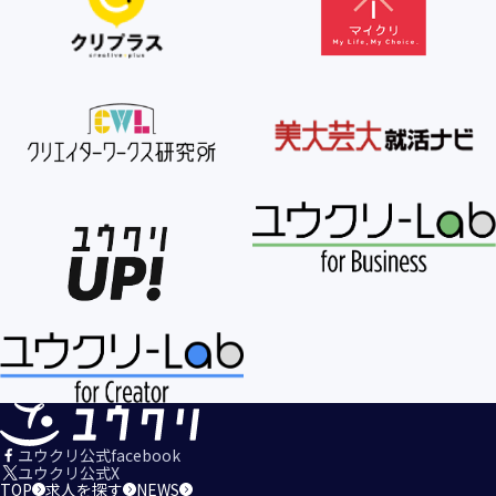
【個人情報の利用目的の公表】
当社は、個人情報を次の利用目的の範囲内で利用すること
を、個人情報の保護に関する法律（個人情報保護法）第21条
第１項及びJISQ15001:2017の附属書A.3.4.2.4に基づき公表し
ます。
＜個人情報の利用目的＞
・当社が取得するお客様の個人情報
１．当社のサービスを提供するため
２．当社のサービスを安心・安全にご利用いただける環境整
備のため
３．当社のサービスの運営・管理のため
４．当社のサービスに関するご案内、お問い合せ等への対応
のため
５．当社、その他当社のサービスについての調査・データ集
積、改善、研究開発のため
６．当社がおすすめする商品・サービスなどのご案内を送
信・送付するため
７．当社とお客様の間での必要な連絡を行うため
ユウクリ公式facebook
８．当社のサービスに関する当社の規約、ポリシー等（以下
ユウクリ公式X
TOP
求人を探す
NEWS
「規約等」といいます。）に違反する行為に対する対応のた