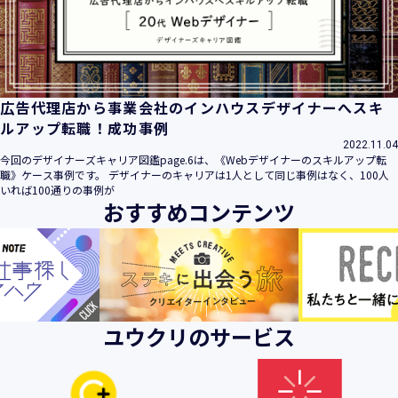
ビス」といいます。）において、お客様が、当社でご利用に
なったサービスの内容、ご利用日時、ご利用回数などのご利
用内容及びご利用履歴に関する情報
【個人情報の取得・収集について】
当社は、以下の方法により、個人情報を取得させていただき
広告代理店から事業会社のインハウスデザイナーへスキ
ます。
ルアップ転職！成功事例
・当社サービスを通じて取得・収集させていただく方法
2022.11.04
今回のデザイナーズキャリア図鑑page.6は、《Webデザイナーのスキルアップ転
当社サービスにおいて、自ら入力された個人情報を、当社は
職》ケース事例です。 デザイナーのキャリアは1人として同じ事例はなく、100人
取得・収集させていただきます。
いれば100通りの事例が
おすすめコンテンツ
・電子メール、郵便、書面、電話等の手段により取得・収集
させていただく方法
当社に対し、電子メール、郵便、書面、電話等の手段によっ
て、ご提供いただいた個人情報を、当社は取得・収集させて
いただきます。
・当社等へアクセスされた際に情報を収集させていただく方
ユウクリのサービス
法
当社サービスをご利用された履歴等を収集させていただきま
す。これらの情報には、利用されるURL、ブラウザや携帯電
話の種類、IPアドレスなどの情報を含みます。