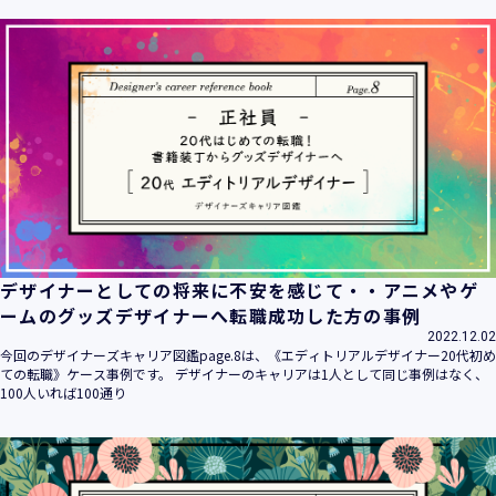
ます。
当社は個人情報の取扱いに関する法令、国が定める指針その
他の規範を遵守致します。
当社は個人情報の漏えい、滅失、き損などのリスクに対して
は、合理的な安全対策を講じて防止する規程、体制を構築
し、継続的に向上させていきます。また、万一の際には速や
かに是正措置を講じます。
当社は個人情報取扱いに関する苦情及び相談に対しては、迅
速かつ誠実に対応致します。
個人情報保護マネジメントシステムは、当社を取り巻く環境
の変化と実情を踏まえ、適時・適切に見直して継続的に改善
をはかっていきます。
デザイナーとしての将来に不安を感じて・・アニメやゲ
個人情報保護方針に関するお問合せ先 兼 個人情報に関する苦
ームのグッズデザイナーへ転職成功した方の事例
情・相談窓口
2022.12.02
株式会社 ユウクリ 個人情報保護管理責任者 安部 洋平
今回のデザイナーズキャリア図鑑page.8は、《エディトリアルデザイナー20代初め
〒151-0073 東京都渋谷区笹塚1-55-7 マルエスファーストビ
ての転職》ケース事例です。 デザイナーのキャリアは1人として同じ事例はなく、
ル 7F
100人いれば100通り
メールアドレス：
info@y-create.co.jp
電話番号：03-6712-7970（土日休日を除く9:00～18:00）