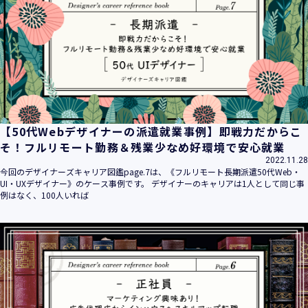
平成16年 2月 1日
平成21年 3月23日 改訂
平成23年 4月 1日 改訂
平成26年 9月10日 改訂
平成27年 6月24日 改訂
平成28年11月 1日 改訂
平成30年 7月 1日 改訂
令和6年 5月 1日 改訂
【50代Webデザイナーの派遣就業事例】即戦力だからこ
令和7年 2月17日 改訂
そ！フルリモート勤務＆残業少なめ好環境で安心就業
2022.11.28
【個人情報】
今回のデザイナーズキャリア図鑑page.7は、《フルリモート長期派遣50代Web・
株式会社ユウクリ（以下「当社」といいます。）が取得する
UI・UXデザイナー》のケース事例です。 デザイナーのキャリアは1人として同じ事
個人情報とは、個人の識別に係る以下の情報をいいます。
例はなく、100人いれば
・住所・氏名・電話番号・電子メールアドレス、クレジット
カード情報、ログインID、パスワード、ニックネーム、IPア
ドレス等において、特定の個人を識別できる情報
（他の情報と照合することができ、それにより特定の個人を
識別することができることとなるものを含みます。）
・当社の運営・提供するサービス（以下総称して「当社サー