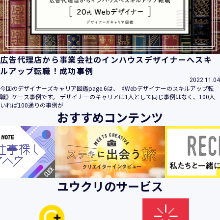
ビス」といいます。）において、お客様が、当社でご利用に
なったサービスの内容、ご利用日時、ご利用回数などのご利
用内容及びご利用履歴に関する情報
【個人情報の取得・収集について】
当社は、以下の方法により、個人情報を取得させていただき
広告代理店から事業会社のインハウスデザイナーへスキ
ます。
ルアップ転職！成功事例
・当社サービスを通じて取得・収集させていただく方法
2022.11.04
今回のデザイナーズキャリア図鑑page.6は、《Webデザイナーのスキルアップ転
当社サービスにおいて、自ら入力された個人情報を、当社は
職》ケース事例です。 デザイナーのキャリアは1人として同じ事例はなく、100人
取得・収集させていただきます。
いれば100通りの事例が
おすすめコンテンツ
・電子メール、郵便、書面、電話等の手段により取得・収集
させていただく方法
当社に対し、電子メール、郵便、書面、電話等の手段によっ
て、ご提供いただいた個人情報を、当社は取得・収集させて
いただきます。
・当社等へアクセスされた際に情報を収集させていただく方
ユウクリのサービス
法
当社サービスをご利用された履歴等を収集させていただきま
す。これらの情報には、利用されるURL、ブラウザや携帯電
話の種類、IPアドレスなどの情報を含みます。