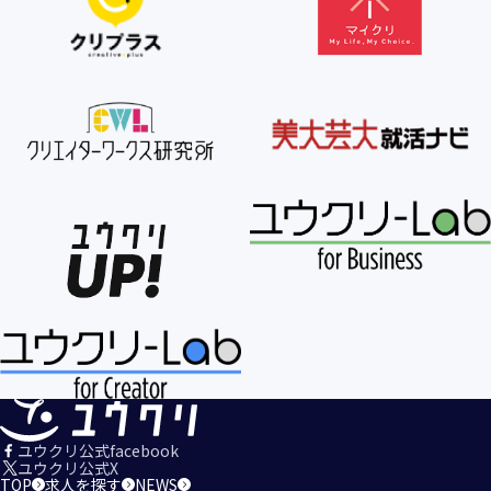
【個人情報の利用目的の公表】
当社は、個人情報を次の利用目的の範囲内で利用すること
を、個人情報の保護に関する法律（個人情報保護法）第21条
第１項及びJISQ15001:2017の附属書A.3.4.2.4に基づき公表し
ます。
＜個人情報の利用目的＞
・当社が取得するお客様の個人情報
１．当社のサービスを提供するため
２．当社のサービスを安心・安全にご利用いただける環境整
備のため
３．当社のサービスの運営・管理のため
４．当社のサービスに関するご案内、お問い合せ等への対応
のため
５．当社、その他当社のサービスについての調査・データ集
積、改善、研究開発のため
６．当社がおすすめする商品・サービスなどのご案内を送
信・送付するため
７．当社とお客様の間での必要な連絡を行うため
ユウクリ公式facebook
８．当社のサービスに関する当社の規約、ポリシー等（以下
ユウクリ公式X
TOP
求人を探す
NEWS
「規約等」といいます。）に違反する行為に対する対応のた