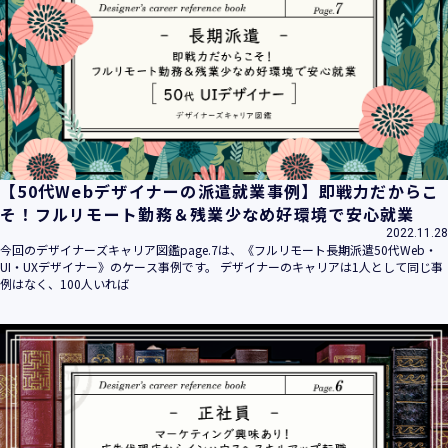
平成16年 2月 1日
平成21年 3月23日 改訂
平成23年 4月 1日 改訂
平成26年 9月10日 改訂
平成27年 6月24日 改訂
平成28年11月 1日 改訂
平成30年 7月 1日 改訂
令和6年 5月 1日 改訂
【50代Webデザイナーの派遣就業事例】即戦力だからこ
令和7年 2月17日 改訂
そ！フルリモート勤務＆残業少なめ好環境で安心就業
2022.11.28
【個人情報】
今回のデザイナーズキャリア図鑑page.7は、《フルリモート長期派遣50代Web・
株式会社ユウクリ（以下「当社」といいます。）が取得する
UI・UXデザイナー》のケース事例です。 デザイナーのキャリアは1人として同じ事
個人情報とは、個人の識別に係る以下の情報をいいます。
例はなく、100人いれば
・住所・氏名・電話番号・電子メールアドレス、クレジット
カード情報、ログインID、パスワード、ニックネーム、IPア
ドレス等において、特定の個人を識別できる情報
（他の情報と照合することができ、それにより特定の個人を
識別することができることとなるものを含みます。）
・当社の運営・提供するサービス（以下総称して「当社サー