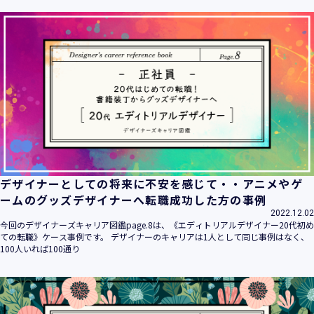
ます。
当社は個人情報の取扱いに関する法令、国が定める指針その
他の規範を遵守致します。
当社は個人情報の漏えい、滅失、き損などのリスクに対して
は、合理的な安全対策を講じて防止する規程、体制を構築
し、継続的に向上させていきます。また、万一の際には速や
かに是正措置を講じます。
当社は個人情報取扱いに関する苦情及び相談に対しては、迅
速かつ誠実に対応致します。
個人情報保護マネジメントシステムは、当社を取り巻く環境
の変化と実情を踏まえ、適時・適切に見直して継続的に改善
をはかっていきます。
デザイナーとしての将来に不安を感じて・・アニメやゲ
個人情報保護方針に関するお問合せ先 兼 個人情報に関する苦
ームのグッズデザイナーへ転職成功した方の事例
情・相談窓口
2022.12.02
株式会社 ユウクリ 個人情報保護管理責任者 安部 洋平
今回のデザイナーズキャリア図鑑page.8は、《エディトリアルデザイナー20代初め
〒151-0073 東京都渋谷区笹塚1-55-7 マルエスファーストビ
ての転職》ケース事例です。 デザイナーのキャリアは1人として同じ事例はなく、
ル 7F
100人いれば100通り
メールアドレス：
info@y-create.co.jp
電話番号：03-6712-7970（土日休日を除く9:00～18:00）