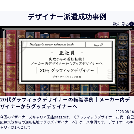
育成等、クリエイティブ領域で独創的なサービスを提供する
クリエイターエージェンシーとして事業を行っており、お客
デザイナー派遣成功事例
様、お取引先関係者の個人情報及び特定個人情報などを、人
一覧を見る
材派遣サービス、人材紹介サービス、請負サービス、その
他、利用者の皆さまの「活躍の場の創造」と「就業の機会の
創出」に利用しています。また、従業者の情報及び特定個人
情報などを従業者管理に利用します。これらから当社にとっ
て個人情報及び特定個人情報の保護が重大な責務であると同
時に、個人情報などの保護を徹底することは企業の社会的責
務と認識しております。そこで、個人情報保護理念と自ら定
めた行動規範に基づき、社会的使命を十分に認識し、本人の
権利の保護、個人情報に関する法規制等を遵守致します。
また、以下に示す方針を具現化するための個人情報保護マネ
ジメントシステムを構築し、最新のＩＴ技術の動向、社会的
要請の変化、経営環境の変動等を常に認識しながら、その継
20代グラフィックデザイナーの転職事例｜メーカー内デ
続的改善に、全社を挙げて取り組むことをここに宣言致しま
ザイナーからグッズデザイナーへ
す。
2023.08.16
当社は、事業の目的に適切な個人情報の取得・利用及び提供
今回のデザイナーズキャリア図鑑page.9は、《グラフィックデザイナー20代・自己
応募失敗からの逆転転職でグッズデザイナーへ》ケース事例です。 デザイナーのキ
を行い、特定された利用目的の達成に必要な範囲を超えた個
ャリアは1人として
人情報の取扱いを行いません。また、そのための措置を講じ