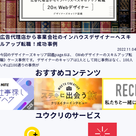
ビス」といいます。）において、お客様が、当社でご利用に
なったサービスの内容、ご利用日時、ご利用回数などのご利
用内容及びご利用履歴に関する情報
【個人情報の取得・収集について】
当社は、以下の方法により、個人情報を取得させていただき
広告代理店から事業会社のインハウスデザイナーへスキ
ます。
ルアップ転職！成功事例
・当社サービスを通じて取得・収集させていただく方法
2022.11.04
今回のデザイナーズキャリア図鑑page.6は、《Webデザイナーのスキルアップ転
当社サービスにおいて、自ら入力された個人情報を、当社は
職》ケース事例です。 デザイナーのキャリアは1人として同じ事例はなく、100人
取得・収集させていただきます。
いれば100通りの事例が
おすすめコンテンツ
・電子メール、郵便、書面、電話等の手段により取得・収集
させていただく方法
当社に対し、電子メール、郵便、書面、電話等の手段によっ
て、ご提供いただいた個人情報を、当社は取得・収集させて
いただきます。
・当社等へアクセスされた際に情報を収集させていただく方
ユウクリのサービス
法
当社サービスをご利用された履歴等を収集させていただきま
す。これらの情報には、利用されるURL、ブラウザや携帯電
話の種類、IPアドレスなどの情報を含みます。