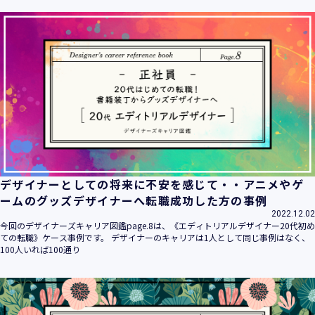
ます。
当社は個人情報の取扱いに関する法令、国が定める指針その
他の規範を遵守致します。
当社は個人情報の漏えい、滅失、き損などのリスクに対して
は、合理的な安全対策を講じて防止する規程、体制を構築
し、継続的に向上させていきます。また、万一の際には速や
かに是正措置を講じます。
当社は個人情報取扱いに関する苦情及び相談に対しては、迅
速かつ誠実に対応致します。
個人情報保護マネジメントシステムは、当社を取り巻く環境
の変化と実情を踏まえ、適時・適切に見直して継続的に改善
をはかっていきます。
デザイナーとしての将来に不安を感じて・・アニメやゲ
個人情報保護方針に関するお問合せ先 兼 個人情報に関する苦
ームのグッズデザイナーへ転職成功した方の事例
情・相談窓口
2022.12.02
株式会社 ユウクリ 個人情報保護管理責任者 安部 洋平
今回のデザイナーズキャリア図鑑page.8は、《エディトリアルデザイナー20代初め
〒151-0073 東京都渋谷区笹塚1-55-7 マルエスファーストビ
ての転職》ケース事例です。 デザイナーのキャリアは1人として同じ事例はなく、
ル 7F
100人いれば100通り
メールアドレス：
info@y-create.co.jp
電話番号：03-6712-7970（土日休日を除く9:00～18:00）