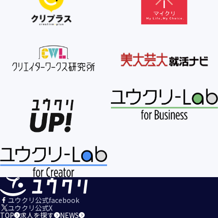
【個人情報の利用目的の公表】
当社は、個人情報を次の利用目的の範囲内で利用すること
を、個人情報の保護に関する法律（個人情報保護法）第21条
第１項及びJISQ15001:2017の附属書A.3.4.2.4に基づき公表し
ます。
＜個人情報の利用目的＞
・当社が取得するお客様の個人情報
１．当社のサービスを提供するため
２．当社のサービスを安心・安全にご利用いただける環境整
備のため
３．当社のサービスの運営・管理のため
４．当社のサービスに関するご案内、お問い合せ等への対応
のため
５．当社、その他当社のサービスについての調査・データ集
積、改善、研究開発のため
６．当社がおすすめする商品・サービスなどのご案内を送
信・送付するため
７．当社とお客様の間での必要な連絡を行うため
ユウクリ公式facebook
８．当社のサービスに関する当社の規約、ポリシー等（以下
ユウクリ公式X
TOP
求人を探す
NEWS
「規約等」といいます。）に違反する行為に対する対応のた