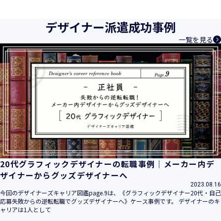
育成等、クリエイティブ領域で独創的なサービスを提供する
クリエイターエージェンシーとして事業を行っており、お客
デザイナー派遣成功事例
様、お取引先関係者の個人情報及び特定個人情報などを、人
一覧を見る
材派遣サービス、人材紹介サービス、請負サービス、その
他、利用者の皆さまの「活躍の場の創造」と「就業の機会の
創出」に利用しています。また、従業者の情報及び特定個人
情報などを従業者管理に利用します。これらから当社にとっ
て個人情報及び特定個人情報の保護が重大な責務であると同
時に、個人情報などの保護を徹底することは企業の社会的責
務と認識しております。そこで、個人情報保護理念と自ら定
めた行動規範に基づき、社会的使命を十分に認識し、本人の
権利の保護、個人情報に関する法規制等を遵守致します。
また、以下に示す方針を具現化するための個人情報保護マネ
ジメントシステムを構築し、最新のＩＴ技術の動向、社会的
要請の変化、経営環境の変動等を常に認識しながら、その継
20代グラフィックデザイナーの転職事例｜メーカー内デ
続的改善に、全社を挙げて取り組むことをここに宣言致しま
ザイナーからグッズデザイナーへ
す。
2023.08.16
当社は、事業の目的に適切な個人情報の取得・利用及び提供
今回のデザイナーズキャリア図鑑page.9は、《グラフィックデザイナー20代・自己
応募失敗からの逆転転職でグッズデザイナーへ》ケース事例です。 デザイナーのキ
を行い、特定された利用目的の達成に必要な範囲を超えた個
ャリアは1人として
人情報の取扱いを行いません。また、そのための措置を講じ