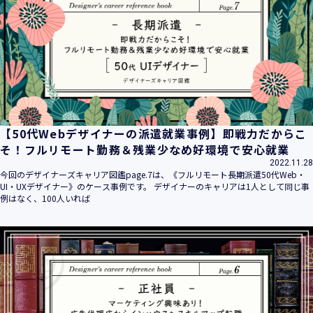
平成16年 2月 1日
平成21年 3月23日 改訂
平成23年 4月 1日 改訂
平成26年 9月10日 改訂
平成27年 6月24日 改訂
平成28年11月 1日 改訂
平成30年 7月 1日 改訂
令和6年 5月 1日 改訂
【50代Webデザイナーの派遣就業事例】即戦力だからこ
令和7年 2月17日 改訂
そ！フルリモート勤務＆残業少なめ好環境で安心就業
2022.11.28
【個人情報】
今回のデザイナーズキャリア図鑑page.7は、《フルリモート長期派遣50代Web・
株式会社ユウクリ（以下「当社」といいます。）が取得する
UI・UXデザイナー》のケース事例です。 デザイナーのキャリアは1人として同じ事
個人情報とは、個人の識別に係る以下の情報をいいます。
例はなく、100人いれば
・住所・氏名・電話番号・電子メールアドレス、クレジット
カード情報、ログインID、パスワード、ニックネーム、IPア
ドレス等において、特定の個人を識別できる情報
（他の情報と照合することができ、それにより特定の個人を
識別することができることとなるものを含みます。）
・当社の運営・提供するサービス（以下総称して「当社サー