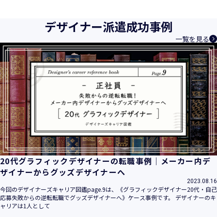
育成等、クリエイティブ領域で独創的なサービスを提供する
クリエイターエージェンシーとして事業を行っており、お客
デザイナー派遣成功事例
様、お取引先関係者の個人情報及び特定個人情報などを、人
一覧を見る
材派遣サービス、人材紹介サービス、請負サービス、その
他、利用者の皆さまの「活躍の場の創造」と「就業の機会の
創出」に利用しています。また、従業者の情報及び特定個人
情報などを従業者管理に利用します。これらから当社にとっ
て個人情報及び特定個人情報の保護が重大な責務であると同
時に、個人情報などの保護を徹底することは企業の社会的責
務と認識しております。そこで、個人情報保護理念と自ら定
めた行動規範に基づき、社会的使命を十分に認識し、本人の
権利の保護、個人情報に関する法規制等を遵守致します。
また、以下に示す方針を具現化するための個人情報保護マネ
ジメントシステムを構築し、最新のＩＴ技術の動向、社会的
要請の変化、経営環境の変動等を常に認識しながら、その継
20代グラフィックデザイナーの転職事例｜メーカー内デ
続的改善に、全社を挙げて取り組むことをここに宣言致しま
ザイナーからグッズデザイナーへ
す。
2023.08.16
当社は、事業の目的に適切な個人情報の取得・利用及び提供
今回のデザイナーズキャリア図鑑page.9は、《グラフィックデザイナー20代・自己
応募失敗からの逆転転職でグッズデザイナーへ》ケース事例です。 デザイナーのキ
を行い、特定された利用目的の達成に必要な範囲を超えた個
ャリアは1人として
人情報の取扱いを行いません。また、そのための措置を講じ