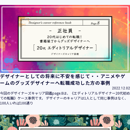
ます。
当社は個人情報の取扱いに関する法令、国が定める指針その
他の規範を遵守致します。
当社は個人情報の漏えい、滅失、き損などのリスクに対して
は、合理的な安全対策を講じて防止する規程、体制を構築
し、継続的に向上させていきます。また、万一の際には速や
かに是正措置を講じます。
当社は個人情報取扱いに関する苦情及び相談に対しては、迅
速かつ誠実に対応致します。
個人情報保護マネジメントシステムは、当社を取り巻く環境
の変化と実情を踏まえ、適時・適切に見直して継続的に改善
をはかっていきます。
デザイナーとしての将来に不安を感じて・・アニメやゲ
個人情報保護方針に関するお問合せ先 兼 個人情報に関する苦
ームのグッズデザイナーへ転職成功した方の事例
情・相談窓口
2022.12.02
株式会社 ユウクリ 個人情報保護管理責任者 安部 洋平
今回のデザイナーズキャリア図鑑page.8は、《エディトリアルデザイナー20代初め
〒151-0073 東京都渋谷区笹塚1-55-7 マルエスファーストビ
ての転職》ケース事例です。 デザイナーのキャリアは1人として同じ事例はなく、
ル 7F
100人いれば100通り
メールアドレス：
info@y-create.co.jp
電話番号：03-6712-7970（土日休日を除く9:00～18:00）