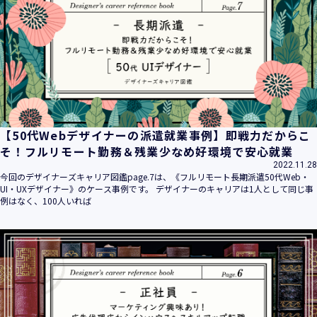
平成16年 2月 1日
平成21年 3月23日 改訂
平成23年 4月 1日 改訂
平成26年 9月10日 改訂
平成27年 6月24日 改訂
平成28年11月 1日 改訂
平成30年 7月 1日 改訂
令和6年 5月 1日 改訂
【50代Webデザイナーの派遣就業事例】即戦力だからこ
令和7年 2月17日 改訂
そ！フルリモート勤務＆残業少なめ好環境で安心就業
2022.11.28
【個人情報】
今回のデザイナーズキャリア図鑑page.7は、《フルリモート長期派遣50代Web・
株式会社ユウクリ（以下「当社」といいます。）が取得する
UI・UXデザイナー》のケース事例です。 デザイナーのキャリアは1人として同じ事
個人情報とは、個人の識別に係る以下の情報をいいます。
例はなく、100人いれば
・住所・氏名・電話番号・電子メールアドレス、クレジット
カード情報、ログインID、パスワード、ニックネーム、IPア
ドレス等において、特定の個人を識別できる情報
（他の情報と照合することができ、それにより特定の個人を
識別することができることとなるものを含みます。）
・当社の運営・提供するサービス（以下総称して「当社サー