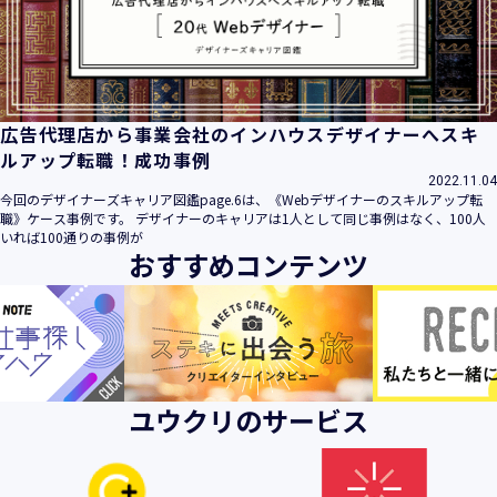
ビス」といいます。）において、お客様が、当社でご利用に
なったサービスの内容、ご利用日時、ご利用回数などのご利
用内容及びご利用履歴に関する情報
【個人情報の取得・収集について】
当社は、以下の方法により、個人情報を取得させていただき
広告代理店から事業会社のインハウスデザイナーへスキ
ます。
ルアップ転職！成功事例
・当社サービスを通じて取得・収集させていただく方法
2022.11.04
今回のデザイナーズキャリア図鑑page.6は、《Webデザイナーのスキルアップ転
当社サービスにおいて、自ら入力された個人情報を、当社は
職》ケース事例です。 デザイナーのキャリアは1人として同じ事例はなく、100人
取得・収集させていただきます。
いれば100通りの事例が
おすすめコンテンツ
・電子メール、郵便、書面、電話等の手段により取得・収集
させていただく方法
当社に対し、電子メール、郵便、書面、電話等の手段によっ
て、ご提供いただいた個人情報を、当社は取得・収集させて
いただきます。
・当社等へアクセスされた際に情報を収集させていただく方
ユウクリのサービス
法
当社サービスをご利用された履歴等を収集させていただきま
す。これらの情報には、利用されるURL、ブラウザや携帯電
話の種類、IPアドレスなどの情報を含みます。