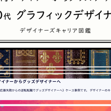
平成21年 3月23日 改訂
平成23年 4月 1日 改訂
平成26年 9月10日 改訂
平成27年 6月24日 改訂
平成28年11月 1日 改訂
平成30年 7月 1日 改訂
令和6年 5月 1日 改訂
令和7年 2月17日 改訂
【個人情報】
株式会社ユウクリ（以下「当社」といいます。）が取得する個人
います。
・住所・氏名・電話番号・電子メールアドレス、クレジットカード
ザイナーからグッズデザイナーへ
ーム、IPアドレス等において、特定の個人を識別できる情報
（他の情報と照合することができ、それにより特定の個人を識別
自己応募失敗からの逆転転職でグッズデザイナーへ》ケース事例です。 デザイナーのキ
す。）
・当社の運営・提供するサービス（以下総称して「当社サービス
でご利用になったサービスの内容、ご利用日時、ご利用回数など