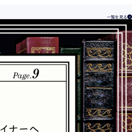
ントシステムを構築し、最新のＩＴ技術の動
その継続的改善に、全社を挙げて取り組むこ
一覧を見る
い、特定された利用目的の達成に必要な範囲
を講じます。
規範を遵守致します。
合理的な安全対策を講じて防止する規程、体
速やかに是正措置を講じます。
つ誠実に対応致します。
化と実情を踏まえ、適時・適切に見直して継
相談窓口