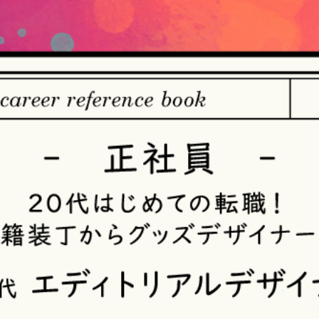
【個人情報の取得・収集について】
当社は、以下の方法により、個人情報を取得させていただきます
・当社サービスを通じて取得・収集させていただく方法
当社サービスにおいて、自ら入力された個人情報を、当社は取得
・電子メール、郵便、書面、電話等の手段により取得・収集させ
当社に対し、電子メール、郵便、書面、電話等の手段によって、
収集させていただきます。
・当社等へアクセスされた際に情報を収集させていただく方法
当社サービスをご利用された履歴等を収集させていただきます。こ
ザや携帯電話の種類、IPアドレスなどの情報を含みます。
【個人情報の利用目的の公表】
当社は、個人情報を次の利用目的の範囲内で利用することを、個
法）第21条第１項及びJISQ15001:2017の附属書A.3.4.2.4に基
＜個人情報の利用目的＞
・当社が取得するお客様の個人情報