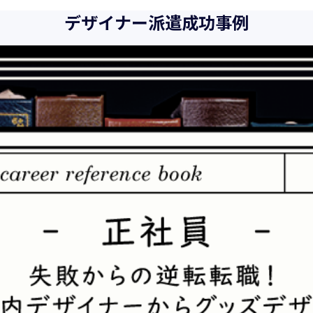
また、以下に示す方針を具現化するための個人情報保護マネジメ
デザイナー派遣成功事例
向、社会的要請の変化、経営環境の変動等を常に認識しながら、
とをここに宣言致します。
当社は、事業の目的に適切な個人情報の取得・利用及び提供を行
を超えた個人情報の取扱いを行いません。また、そのための措置
当社は個人情報の取扱いに関する法令、国が定める指針その他の
当社は個人情報の漏えい、滅失、き損などのリスクに対しては、
制を構築し、継続的に向上させていきます。また、万一の際には
当社は個人情報取扱いに関する苦情及び相談に対しては、迅速か
個人情報保護マネジメントシステムは、当社を取り巻く環境の変
続的に改善をはかっていきます。
個人情報保護方針に関するお問合せ先 兼 個人情報に関する苦情・
株式会社 ユウクリ 個人情報保護管理責任者 安部 洋平
〒151-0073 東京都渋谷区笹塚1-55-7 マルエスファーストビル 7F
メールアドレス：
info@y-create.co.jp
電話番号：03-6712-7970（土日休日を除く9:00～18:00）
平成16年 2月 1日