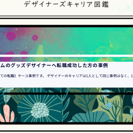
１．当社のサービスを提供するため
２．当社のサービスを安心・安全にご利用いただける環境整備の
３．当社のサービスの運営・管理のため
４．当社のサービスに関するご案内、お問い合せ等への対応のた
５．当社、その他当社のサービスについての調査・データ集積、
６．当社がおすすめする商品・サービスなどのご案内を送信・送
７．当社とお客様の間での必要な連絡を行うため
８．当社のサービスに関する当社の規約、ポリシー等（以下「規
る対応のため
ームのグッズデザイナーへ転職成功した方の事例
９．当社のサービスに関する規約等の変更などを通知するため
10．その他当社とお客様との間で同意した目的のため
めての転職》ケース事例です。 デザイナーのキャリアは1人として同じ事例はなく、10
11．当社からのお知らせ、セミナー情報の配信、当社グループ会
が取り扱う商品・サービスに関するご案内や資料の送付のため
12．上記 １ から １１に附随する目的のため
・登録者情報
1．登録者に対する各種人材サービスの提供（求人情報の提供を含
2．登録者に対する「活躍の場の創造」と「就業の機会の創出」目
3．登録者に対するサービスにおける個人認証のため