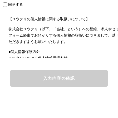
同意する
【ユウクリの個人情報に関する取扱いについて】
株式会社ユウクリ（以下、「当社」という）への登録、求人やセ
フォーム経由でお預かりする個人情報の取扱いにつきまして、以
ただきますようお願いいたします。
■個人情報保護方針
ユウクリにおける個人情報保護方針
株式会社ユウクリ（以下、「当社」という。）では、「クリエイ
とし、資質のあるクリエイタ－発掘から、活躍の場の提供、成長
なサービスを提供するクリエイターエージェンシーとして事業を
情報及び特定個人情報などを、人材派遣サービス、人材紹介サー
まの「活躍の場の創造」と「就業の機会の創出」に利用していま
どを従業者管理に利用します。これらから当社にとって個人情報
と同時に、個人情報などの保護を徹底することは企業の社会的責
護理念と自ら定めた行動規範に基づき、社会的使命を十分に認識
規制等を遵守致します。