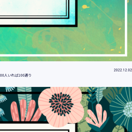
ため
め
改善、研究開発のため
付するため
約等」といいます。）に違反する行為に対す
2022.12.02
0人いれば100通り
社（当社及び当社の関係会社をいいます。）
みます。）のため
的の情報提供のため