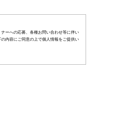
ミナーへの応募、各種お問い合わせ等に伴い
下の内容にご同意の上で個人情報をご提供い
ターが社会を元気にする！」ことを企業理念
支援・育成等、クリエイティブ領域で独創的
行っており、お客様、お取引先関係者の個人
ビス、請負サービス、その他、利用者の皆さ
す。また、従業者の情報及び特定個人情報な
及び特定個人情報の保護が重大な責務である
務と認識しております。そこで、個人情報保
し、本人の権利の保護、個人情報に関する法