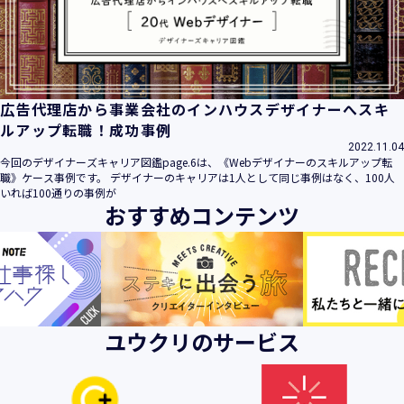
ビス」といいます。）において、お客様が、当社でご利用に
なったサービスの内容、ご利用日時、ご利用回数などのご利
用内容及びご利用履歴に関する情報
【個人情報の取得・収集について】
当社は、以下の方法により、個人情報を取得させていただき
広告代理店から事業会社のインハウスデザイナーへスキ
ます。
ルアップ転職！成功事例
・当社サービスを通じて取得・収集させていただく方法
2022.11.04
今回のデザイナーズキャリア図鑑page.6は、《Webデザイナーのスキルアップ転
当社サービスにおいて、自ら入力された個人情報を、当社は
職》ケース事例です。 デザイナーのキャリアは1人として同じ事例はなく、100人
取得・収集させていただきます。
いれば100通りの事例が
おすすめコンテンツ
・電子メール、郵便、書面、電話等の手段により取得・収集
させていただく方法
当社に対し、電子メール、郵便、書面、電話等の手段によっ
て、ご提供いただいた個人情報を、当社は取得・収集させて
いただきます。
・当社等へアクセスされた際に情報を収集させていただく方
ユウクリのサービス
法
当社サービスをご利用された履歴等を収集させていただきま
す。これらの情報には、利用されるURL、ブラウザや携帯電
話の種類、IPアドレスなどの情報を含みます。