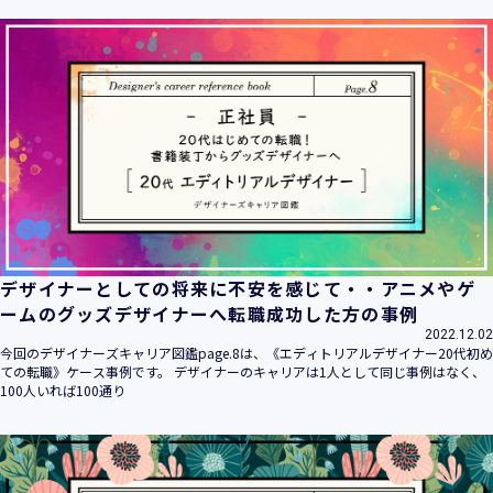
ます。
当社は個人情報の取扱いに関する法令、国が定める指針その
他の規範を遵守致します。
当社は個人情報の漏えい、滅失、き損などのリスクに対して
は、合理的な安全対策を講じて防止する規程、体制を構築
し、継続的に向上させていきます。また、万一の際には速や
かに是正措置を講じます。
当社は個人情報取扱いに関する苦情及び相談に対しては、迅
速かつ誠実に対応致します。
個人情報保護マネジメントシステムは、当社を取り巻く環境
の変化と実情を踏まえ、適時・適切に見直して継続的に改善
をはかっていきます。
デザイナーとしての将来に不安を感じて・・アニメやゲ
個人情報保護方針に関するお問合せ先 兼 個人情報に関する苦
ームのグッズデザイナーへ転職成功した方の事例
情・相談窓口
2022.12.02
株式会社 ユウクリ 個人情報保護管理責任者 安部 洋平
今回のデザイナーズキャリア図鑑page.8は、《エディトリアルデザイナー20代初め
〒151-0073 東京都渋谷区笹塚1-55-7 マルエスファーストビ
ての転職》ケース事例です。 デザイナーのキャリアは1人として同じ事例はなく、
ル 7F
100人いれば100通り
メールアドレス：
info@y-create.co.jp
電話番号：03-6712-7970（土日休日を除く9:00～18:00）