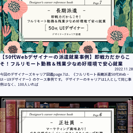
平成16年 2月 1日
平成21年 3月23日 改訂
平成23年 4月 1日 改訂
平成26年 9月10日 改訂
平成27年 6月24日 改訂
平成28年11月 1日 改訂
平成30年 7月 1日 改訂
令和6年 5月 1日 改訂
【50代Webデザイナーの派遣就業事例】即戦力だからこ
令和7年 2月17日 改訂
そ！フルリモート勤務＆残業少なめ好環境で安心就業
2022.11.28
【個人情報】
今回のデザイナーズキャリア図鑑page.7は、《フルリモート長期派遣50代Web・
株式会社ユウクリ（以下「当社」といいます。）が取得する
UI・UXデザイナー》のケース事例です。 デザイナーのキャリアは1人として同じ事
個人情報とは、個人の識別に係る以下の情報をいいます。
例はなく、100人いれば
・住所・氏名・電話番号・電子メールアドレス、クレジット
カード情報、ログインID、パスワード、ニックネーム、IPア
ドレス等において、特定の個人を識別できる情報
（他の情報と照合することができ、それにより特定の個人を
識別することができることとなるものを含みます。）
・当社の運営・提供するサービス（以下総称して「当社サー