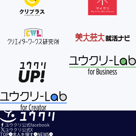
【個人情報の利用目的の公表】
当社は、個人情報を次の利用目的の範囲内で利用すること
を、個人情報の保護に関する法律（個人情報保護法）第21条
第１項及びJISQ15001:2017の附属書A.3.4.2.4に基づき公表し
ます。
＜個人情報の利用目的＞
・当社が取得するお客様の個人情報
１．当社のサービスを提供するため
２．当社のサービスを安心・安全にご利用いただける環境整
備のため
３．当社のサービスの運営・管理のため
４．当社のサービスに関するご案内、お問い合せ等への対応
のため
５．当社、その他当社のサービスについての調査・データ集
積、改善、研究開発のため
６．当社がおすすめする商品・サービスなどのご案内を送
信・送付するため
７．当社とお客様の間での必要な連絡を行うため
ユウクリ公式facebook
８．当社のサービスに関する当社の規約、ポリシー等（以下
ユウクリ公式X
TOP
求人を探す
NEWS
「規約等」といいます。）に違反する行為に対する対応のた