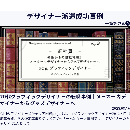
育成等、クリエイティブ領域で独創的なサービスを提供する
クリエイターエージェンシーとして事業を行っており、お客
デザイナー派遣成功事例
様、お取引先関係者の個人情報及び特定個人情報などを、人
一覧を見る
材派遣サービス、人材紹介サービス、請負サービス、その
他、利用者の皆さまの「活躍の場の創造」と「就業の機会の
創出」に利用しています。また、従業者の情報及び特定個人
情報などを従業者管理に利用します。これらから当社にとっ
て個人情報及び特定個人情報の保護が重大な責務であると同
時に、個人情報などの保護を徹底することは企業の社会的責
務と認識しております。そこで、個人情報保護理念と自ら定
めた行動規範に基づき、社会的使命を十分に認識し、本人の
権利の保護、個人情報に関する法規制等を遵守致します。
また、以下に示す方針を具現化するための個人情報保護マネ
ジメントシステムを構築し、最新のＩＴ技術の動向、社会的
要請の変化、経営環境の変動等を常に認識しながら、その継
20代グラフィックデザイナーの転職事例｜メーカー内デ
続的改善に、全社を挙げて取り組むことをここに宣言致しま
ザイナーからグッズデザイナーへ
す。
2023.08.16
当社は、事業の目的に適切な個人情報の取得・利用及び提供
今回のデザイナーズキャリア図鑑page.9は、《グラフィックデザイナー20代・自己
応募失敗からの逆転転職でグッズデザイナーへ》ケース事例です。 デザイナーのキ
を行い、特定された利用目的の達成に必要な範囲を超えた個
ャリアは1人として
人情報の取扱いを行いません。また、そのための措置を講じ