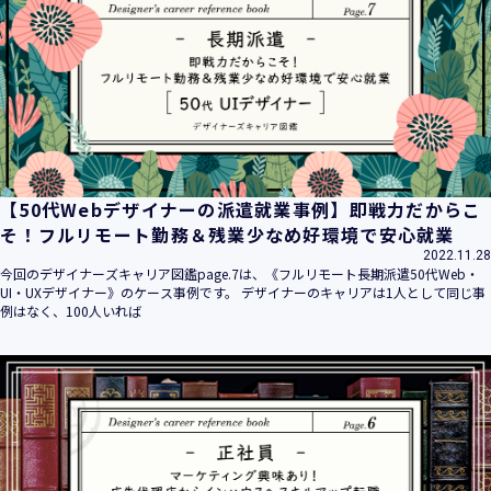
平成16年 2月 1日
平成21年 3月23日 改訂
平成23年 4月 1日 改訂
平成26年 9月10日 改訂
平成27年 6月24日 改訂
平成28年11月 1日 改訂
平成30年 7月 1日 改訂
令和6年 5月 1日 改訂
【50代Webデザイナーの派遣就業事例】即戦力だからこ
令和7年 2月17日 改訂
そ！フルリモート勤務＆残業少なめ好環境で安心就業
2022.11.28
【個人情報】
今回のデザイナーズキャリア図鑑page.7は、《フルリモート長期派遣50代Web・
株式会社ユウクリ（以下「当社」といいます。）が取得する
UI・UXデザイナー》のケース事例です。 デザイナーのキャリアは1人として同じ事
個人情報とは、個人の識別に係る以下の情報をいいます。
例はなく、100人いれば
・住所・氏名・電話番号・電子メールアドレス、クレジット
カード情報、ログインID、パスワード、ニックネーム、IPア
ドレス等において、特定の個人を識別できる情報
（他の情報と照合することができ、それにより特定の個人を
識別することができることとなるものを含みます。）
・当社の運営・提供するサービス（以下総称して「当社サー