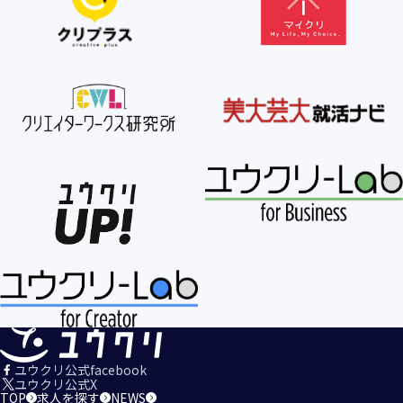
【個人情報の利用目的の公表】
当社は、個人情報を次の利用目的の範囲内で利用すること
を、個人情報の保護に関する法律（個人情報保護法）第21条
第１項及びJISQ15001:2017の附属書A.3.4.2.4に基づき公表し
ます。
＜個人情報の利用目的＞
・当社が取得するお客様の個人情報
１．当社のサービスを提供するため
２．当社のサービスを安心・安全にご利用いただける環境整
備のため
３．当社のサービスの運営・管理のため
４．当社のサービスに関するご案内、お問い合せ等への対応
のため
５．当社、その他当社のサービスについての調査・データ集
積、改善、研究開発のため
６．当社がおすすめする商品・サービスなどのご案内を送
信・送付するため
７．当社とお客様の間での必要な連絡を行うため
ユウクリ公式facebook
８．当社のサービスに関する当社の規約、ポリシー等（以下
ユウクリ公式X
TOP
求人を探す
NEWS
「規約等」といいます。）に違反する行為に対する対応のた