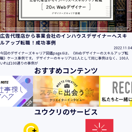
ビス」といいます。）において、お客様が、当社でご利用に
なったサービスの内容、ご利用日時、ご利用回数などのご利
用内容及びご利用履歴に関する情報
【個人情報の取得・収集について】
当社は、以下の方法により、個人情報を取得させていただき
広告代理店から事業会社のインハウスデザイナーへスキ
ます。
ルアップ転職！成功事例
・当社サービスを通じて取得・収集させていただく方法
2022.11.04
今回のデザイナーズキャリア図鑑page.6は、《Webデザイナーのスキルアップ転
当社サービスにおいて、自ら入力された個人情報を、当社は
職》ケース事例です。 デザイナーのキャリアは1人として同じ事例はなく、100人
取得・収集させていただきます。
いれば100通りの事例が
おすすめコンテンツ
・電子メール、郵便、書面、電話等の手段により取得・収集
させていただく方法
当社に対し、電子メール、郵便、書面、電話等の手段によっ
て、ご提供いただいた個人情報を、当社は取得・収集させて
いただきます。
・当社等へアクセスされた際に情報を収集させていただく方
ユウクリのサービス
法
当社サービスをご利用された履歴等を収集させていただきま
す。これらの情報には、利用されるURL、ブラウザや携帯電
話の種類、IPアドレスなどの情報を含みます。