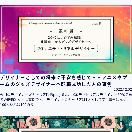
ます。
当社は個人情報の取扱いに関する法令、国が定める指針その
他の規範を遵守致します。
当社は個人情報の漏えい、滅失、き損などのリスクに対して
は、合理的な安全対策を講じて防止する規程、体制を構築
し、継続的に向上させていきます。また、万一の際には速や
かに是正措置を講じます。
当社は個人情報取扱いに関する苦情及び相談に対しては、迅
速かつ誠実に対応致します。
個人情報保護マネジメントシステムは、当社を取り巻く環境
の変化と実情を踏まえ、適時・適切に見直して継続的に改善
をはかっていきます。
デザイナーとしての将来に不安を感じて・・アニメやゲ
個人情報保護方針に関するお問合せ先 兼 個人情報に関する苦
ームのグッズデザイナーへ転職成功した方の事例
情・相談窓口
2022.12.02
株式会社 ユウクリ 個人情報保護管理責任者 安部 洋平
今回のデザイナーズキャリア図鑑page.8は、《エディトリアルデザイナー20代初め
〒151-0073 東京都渋谷区笹塚1-55-7 マルエスファーストビ
ての転職》ケース事例です。 デザイナーのキャリアは1人として同じ事例はなく、
ル 7F
100人いれば100通り
メールアドレス：
info@y-create.co.jp
電話番号：03-6712-7970（土日休日を除く9:00～18:00）