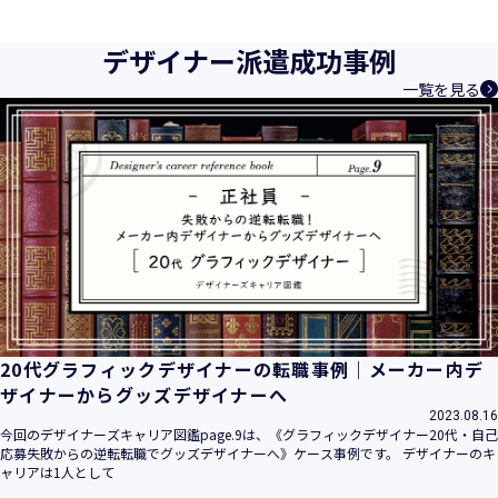
育成等、クリエイティブ領域で独創的なサービスを提供する
クリエイターエージェンシーとして事業を行っており、お客
デザイナー派遣成功事例
様、お取引先関係者の個人情報及び特定個人情報などを、人
一覧を見る
材派遣サービス、人材紹介サービス、請負サービス、その
他、利用者の皆さまの「活躍の場の創造」と「就業の機会の
創出」に利用しています。また、従業者の情報及び特定個人
情報などを従業者管理に利用します。これらから当社にとっ
て個人情報及び特定個人情報の保護が重大な責務であると同
時に、個人情報などの保護を徹底することは企業の社会的責
務と認識しております。そこで、個人情報保護理念と自ら定
めた行動規範に基づき、社会的使命を十分に認識し、本人の
権利の保護、個人情報に関する法規制等を遵守致します。
また、以下に示す方針を具現化するための個人情報保護マネ
ジメントシステムを構築し、最新のＩＴ技術の動向、社会的
要請の変化、経営環境の変動等を常に認識しながら、その継
20代グラフィックデザイナーの転職事例｜メーカー内デ
続的改善に、全社を挙げて取り組むことをここに宣言致しま
ザイナーからグッズデザイナーへ
す。
2023.08.16
当社は、事業の目的に適切な個人情報の取得・利用及び提供
今回のデザイナーズキャリア図鑑page.9は、《グラフィックデザイナー20代・自己
応募失敗からの逆転転職でグッズデザイナーへ》ケース事例です。 デザイナーのキ
を行い、特定された利用目的の達成に必要な範囲を超えた個
ャリアは1人として
人情報の取扱いを行いません。また、そのための措置を講じ