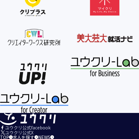
【個人情報の利用目的の公表】
当社は、個人情報を次の利用目的の範囲内で利用すること
を、個人情報の保護に関する法律（個人情報保護法）第21条
第１項及びJISQ15001:2017の附属書A.3.4.2.4に基づき公表し
ます。
＜個人情報の利用目的＞
・当社が取得するお客様の個人情報
１．当社のサービスを提供するため
２．当社のサービスを安心・安全にご利用いただける環境整
備のため
３．当社のサービスの運営・管理のため
４．当社のサービスに関するご案内、お問い合せ等への対応
のため
５．当社、その他当社のサービスについての調査・データ集
積、改善、研究開発のため
６．当社がおすすめする商品・サービスなどのご案内を送
信・送付するため
７．当社とお客様の間での必要な連絡を行うため
ユウクリ公式facebook
８．当社のサービスに関する当社の規約、ポリシー等（以下
ユウクリ公式X
TOP
求人を探す
NEWS
「規約等」といいます。）に違反する行為に対する対応のた