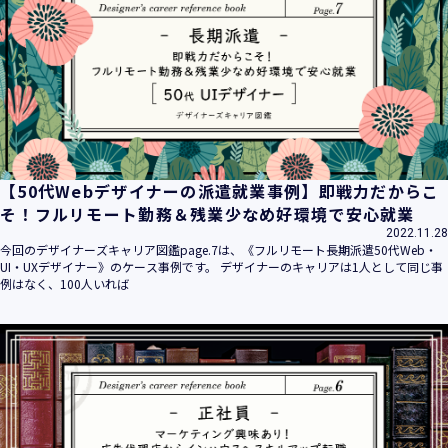
平成16年 2月 1日
平成21年 3月23日 改訂
平成23年 4月 1日 改訂
平成26年 9月10日 改訂
平成27年 6月24日 改訂
平成28年11月 1日 改訂
平成30年 7月 1日 改訂
令和6年 5月 1日 改訂
【50代Webデザイナーの派遣就業事例】即戦力だからこ
令和7年 2月17日 改訂
そ！フルリモート勤務＆残業少なめ好環境で安心就業
2022.11.28
【個人情報】
今回のデザイナーズキャリア図鑑page.7は、《フルリモート長期派遣50代Web・
株式会社ユウクリ（以下「当社」といいます。）が取得する
UI・UXデザイナー》のケース事例です。 デザイナーのキャリアは1人として同じ事
個人情報とは、個人の識別に係る以下の情報をいいます。
例はなく、100人いれば
・住所・氏名・電話番号・電子メールアドレス、クレジット
カード情報、ログインID、パスワード、ニックネーム、IPア
ドレス等において、特定の個人を識別できる情報
（他の情報と照合することができ、それにより特定の個人を
識別することができることとなるものを含みます。）
・当社の運営・提供するサービス（以下総称して「当社サー