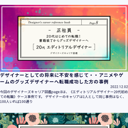
ます。
当社は個人情報の取扱いに関する法令、国が定める指針その
他の規範を遵守致します。
当社は個人情報の漏えい、滅失、き損などのリスクに対して
は、合理的な安全対策を講じて防止する規程、体制を構築
し、継続的に向上させていきます。また、万一の際には速や
かに是正措置を講じます。
当社は個人情報取扱いに関する苦情及び相談に対しては、迅
速かつ誠実に対応致します。
個人情報保護マネジメントシステムは、当社を取り巻く環境
の変化と実情を踏まえ、適時・適切に見直して継続的に改善
をはかっていきます。
デザイナーとしての将来に不安を感じて・・アニメやゲ
個人情報保護方針に関するお問合せ先 兼 個人情報に関する苦
ームのグッズデザイナーへ転職成功した方の事例
情・相談窓口
2022.12.02
株式会社 ユウクリ 個人情報保護管理責任者 安部 洋平
今回のデザイナーズキャリア図鑑page.8は、《エディトリアルデザイナー20代初め
〒151-0073 東京都渋谷区笹塚1-55-7 マルエスファーストビ
ての転職》ケース事例です。 デザイナーのキャリアは1人として同じ事例はなく、
ル 7F
100人いれば100通り
メールアドレス：
info@y-create.co.jp
電話番号：03-6712-7970（土日休日を除く9:00～18:00）