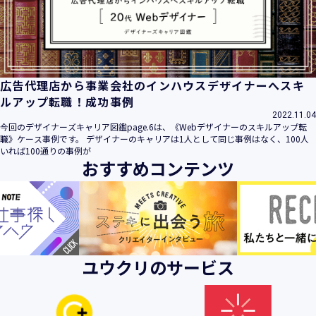
ビス」といいます。）において、お客様が、当社でご利用に
なったサービスの内容、ご利用日時、ご利用回数などのご利
用内容及びご利用履歴に関する情報
【個人情報の取得・収集について】
当社は、以下の方法により、個人情報を取得させていただき
広告代理店から事業会社のインハウスデザイナーへスキ
ます。
ルアップ転職！成功事例
・当社サービスを通じて取得・収集させていただく方法
2022.11.04
今回のデザイナーズキャリア図鑑page.6は、《Webデザイナーのスキルアップ転
当社サービスにおいて、自ら入力された個人情報を、当社は
職》ケース事例です。 デザイナーのキャリアは1人として同じ事例はなく、100人
取得・収集させていただきます。
いれば100通りの事例が
おすすめコンテンツ
・電子メール、郵便、書面、電話等の手段により取得・収集
させていただく方法
当社に対し、電子メール、郵便、書面、電話等の手段によっ
て、ご提供いただいた個人情報を、当社は取得・収集させて
いただきます。
・当社等へアクセスされた際に情報を収集させていただく方
ユウクリのサービス
法
当社サービスをご利用された履歴等を収集させていただきま
す。これらの情報には、利用されるURL、ブラウザや携帯電
話の種類、IPアドレスなどの情報を含みます。