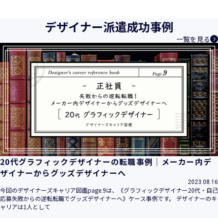
育成等、クリエイティブ領域で独創的なサービスを提供する
クリエイターエージェンシーとして事業を行っており、お客
デザイナー派遣成功事例
様、お取引先関係者の個人情報及び特定個人情報などを、人
一覧を見る
材派遣サービス、人材紹介サービス、請負サービス、その
他、利用者の皆さまの「活躍の場の創造」と「就業の機会の
創出」に利用しています。また、従業者の情報及び特定個人
情報などを従業者管理に利用します。これらから当社にとっ
て個人情報及び特定個人情報の保護が重大な責務であると同
時に、個人情報などの保護を徹底することは企業の社会的責
務と認識しております。そこで、個人情報保護理念と自ら定
めた行動規範に基づき、社会的使命を十分に認識し、本人の
権利の保護、個人情報に関する法規制等を遵守致します。
また、以下に示す方針を具現化するための個人情報保護マネ
ジメントシステムを構築し、最新のＩＴ技術の動向、社会的
要請の変化、経営環境の変動等を常に認識しながら、その継
20代グラフィックデザイナーの転職事例｜メーカー内デ
続的改善に、全社を挙げて取り組むことをここに宣言致しま
ザイナーからグッズデザイナーへ
す。
2023.08.16
当社は、事業の目的に適切な個人情報の取得・利用及び提供
今回のデザイナーズキャリア図鑑page.9は、《グラフィックデザイナー20代・自己
応募失敗からの逆転転職でグッズデザイナーへ》ケース事例です。 デザイナーのキ
を行い、特定された利用目的の達成に必要な範囲を超えた個
ャリアは1人として
人情報の取扱いを行いません。また、そのための措置を講じ