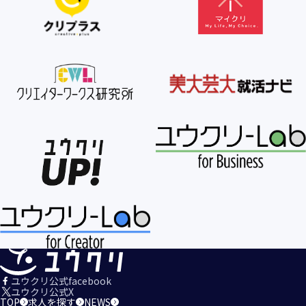
【個人情報の利用目的の公表】
当社は、個人情報を次の利用目的の範囲内で利用すること
を、個人情報の保護に関する法律（個人情報保護法）第21条
第１項及びJISQ15001:2017の附属書A.3.4.2.4に基づき公表し
ます。
＜個人情報の利用目的＞
・当社が取得するお客様の個人情報
１．当社のサービスを提供するため
２．当社のサービスを安心・安全にご利用いただける環境整
備のため
３．当社のサービスの運営・管理のため
４．当社のサービスに関するご案内、お問い合せ等への対応
のため
５．当社、その他当社のサービスについての調査・データ集
積、改善、研究開発のため
６．当社がおすすめする商品・サービスなどのご案内を送
信・送付するため
７．当社とお客様の間での必要な連絡を行うため
ユウクリ公式facebook
８．当社のサービスに関する当社の規約、ポリシー等（以下
ユウクリ公式X
TOP
求人を探す
NEWS
「規約等」といいます。）に違反する行為に対する対応のた