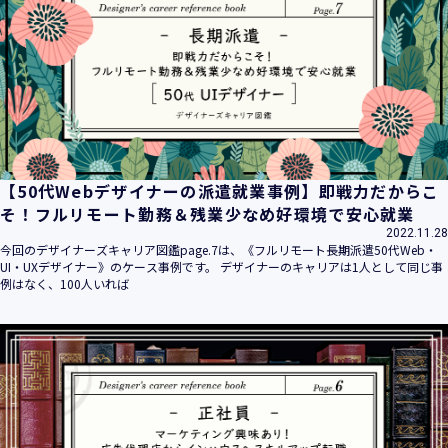
平成16年 2月 1日
平成21年 3月23日 改訂
平成23年 4月 1日 改訂
平成26年 9月10日 改訂
平成27年 6月24日 改訂
平成28年11月 1日 改訂
平成30年 7月 1日 改訂
令和6年 5月 1日 改訂
【50代Webデザイナーの派遣就業事例】即戦力だからこ
令和7年 2月17日 改訂
そ！フルリモート勤務＆残業少なめ好環境で安心就業
2022.11.28
【個人情報】
今回のデザイナーズキャリア図鑑page.7は、《フルリモート長期派遣50代Web・
株式会社ユウクリ（以下「当社」といいます。）が取得する
UI・UXデザイナー》のケース事例です。 デザイナーのキャリアは1人として同じ事
個人情報とは、個人の識別に係る以下の情報をいいます。
例はなく、100人いれば
・住所・氏名・電話番号・電子メールアドレス、クレジット
カード情報、ログインID、パスワード、ニックネーム、IPア
ドレス等において、特定の個人を識別できる情報
（他の情報と照合することができ、それにより特定の個人を
識別することができることとなるものを含みます。）
・当社の運営・提供するサービス（以下総称して「当社サー