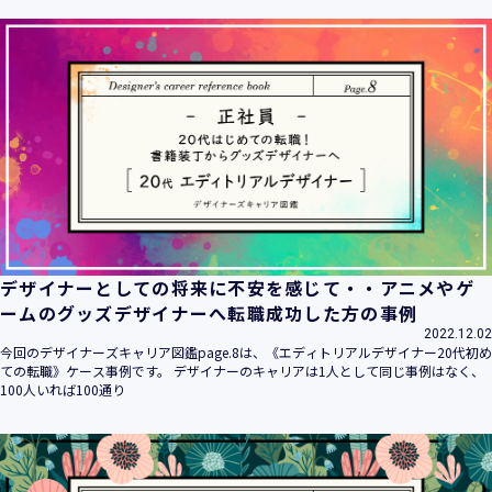
ます。
当社は個人情報の取扱いに関する法令、国が定める指針その
他の規範を遵守致します。
当社は個人情報の漏えい、滅失、き損などのリスクに対して
は、合理的な安全対策を講じて防止する規程、体制を構築
し、継続的に向上させていきます。また、万一の際には速や
かに是正措置を講じます。
当社は個人情報取扱いに関する苦情及び相談に対しては、迅
速かつ誠実に対応致します。
個人情報保護マネジメントシステムは、当社を取り巻く環境
の変化と実情を踏まえ、適時・適切に見直して継続的に改善
をはかっていきます。
デザイナーとしての将来に不安を感じて・・アニメやゲ
個人情報保護方針に関するお問合せ先 兼 個人情報に関する苦
ームのグッズデザイナーへ転職成功した方の事例
情・相談窓口
2022.12.02
株式会社 ユウクリ 個人情報保護管理責任者 安部 洋平
今回のデザイナーズキャリア図鑑page.8は、《エディトリアルデザイナー20代初め
〒151-0073 東京都渋谷区笹塚1-55-7 マルエスファーストビ
ての転職》ケース事例です。 デザイナーのキャリアは1人として同じ事例はなく、
ル 7F
100人いれば100通り
メールアドレス：
info@y-create.co.jp
電話番号：03-6712-7970（土日休日を除く9:00～18:00）