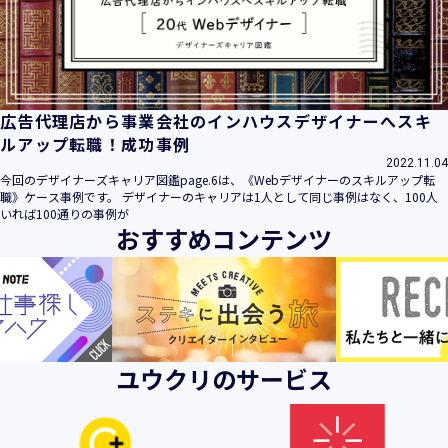
ビス」といいます。）において、お客様が、当社でご利用に
なったサービスの内容、ご利用日時、ご利用回数などのご利
用内容及びご利用履歴に関する情報
【個人情報の取得・収集について】
当社は、以下の方法により、個人情報を取得させていただき
広告代理店から事業会社のインハウスデザイナーへスキ
ます。
ルアップ転職！成功事例
・当社サービスを通じて取得・収集させていただく方法
2022.11.04
今回のデザイナーズキャリア図鑑page.6は、《Webデザイナーのスキルアップ転
当社サービスにおいて、自ら入力された個人情報を、当社は
職》ケース事例です。 デザイナーのキャリアは1人として同じ事例はなく、100人
取得・収集させていただきます。
いれば100通りの事例が
おすすめコンテンツ
・電子メール、郵便、書面、電話等の手段により取得・収集
させていただく方法
当社に対し、電子メール、郵便、書面、電話等の手段によっ
て、ご提供いただいた個人情報を、当社は取得・収集させて
いただきます。
・当社等へアクセスされた際に情報を収集させていただく方
ユウクリのサービス
法
当社サービスをご利用された履歴等を収集させていただきま
す。これらの情報には、利用されるURL、ブラウザや携帯電
話の種類、IPアドレスなどの情報を含みます。