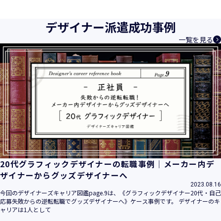
育成等、クリエイティブ領域で独創的なサービスを提供する
クリエイターエージェンシーとして事業を行っており、お客
デザイナー派遣成功事例
様、お取引先関係者の個人情報及び特定個人情報などを、人
一覧を見る
材派遣サービス、人材紹介サービス、請負サービス、その
他、利用者の皆さまの「活躍の場の創造」と「就業の機会の
創出」に利用しています。また、従業者の情報及び特定個人
情報などを従業者管理に利用します。これらから当社にとっ
て個人情報及び特定個人情報の保護が重大な責務であると同
時に、個人情報などの保護を徹底することは企業の社会的責
務と認識しております。そこで、個人情報保護理念と自ら定
めた行動規範に基づき、社会的使命を十分に認識し、本人の
権利の保護、個人情報に関する法規制等を遵守致します。
また、以下に示す方針を具現化するための個人情報保護マネ
ジメントシステムを構築し、最新のＩＴ技術の動向、社会的
要請の変化、経営環境の変動等を常に認識しながら、その継
20代グラフィックデザイナーの転職事例｜メーカー内デ
続的改善に、全社を挙げて取り組むことをここに宣言致しま
ザイナーからグッズデザイナーへ
す。
2023.08.16
当社は、事業の目的に適切な個人情報の取得・利用及び提供
今回のデザイナーズキャリア図鑑page.9は、《グラフィックデザイナー20代・自己
応募失敗からの逆転転職でグッズデザイナーへ》ケース事例です。 デザイナーのキ
を行い、特定された利用目的の達成に必要な範囲を超えた個
ャリアは1人として
人情報の取扱いを行いません。また、そのための措置を講じ