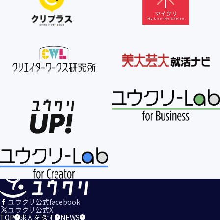
【個人情報の利用目的の公表】
当社は、個人情報を次の利用目的の範囲内で利用すること
を、個人情報の保護に関する法律（個人情報保護法）第21条
第１項及びJISQ15001:2017の附属書A.3.4.2.4に基づき公表し
ます。
＜個人情報の利用目的＞
・当社が取得するお客様の個人情報
１．当社のサービスを提供するため
２．当社のサービスを安心・安全にご利用いただける環境整
備のため
３．当社のサービスの運営・管理のため
４．当社のサービスに関するご案内、お問い合せ等への対応
のため
５．当社、その他当社のサービスについての調査・データ集
積、改善、研究開発のため
６．当社がおすすめする商品・サービスなどのご案内を送
信・送付するため
７．当社とお客様の間での必要な連絡を行うため
ユウクリ公式facebook
８．当社のサービスに関する当社の規約、ポリシー等（以下
ユウクリ公式X
TOP
求人を探す
NEWS
「規約等」といいます。）に違反する行為に対する対応のた