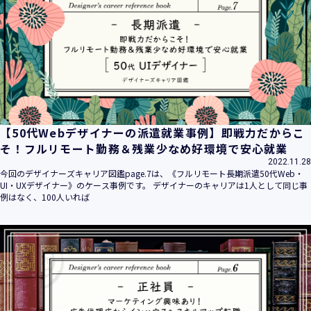
平成16年 2月 1日
平成21年 3月23日 改訂
平成23年 4月 1日 改訂
平成26年 9月10日 改訂
平成27年 6月24日 改訂
平成28年11月 1日 改訂
平成30年 7月 1日 改訂
令和6年 5月 1日 改訂
【50代Webデザイナーの派遣就業事例】即戦力だからこ
令和7年 2月17日 改訂
そ！フルリモート勤務＆残業少なめ好環境で安心就業
2022.11.28
【個人情報】
今回のデザイナーズキャリア図鑑page.7は、《フルリモート長期派遣50代Web・
株式会社ユウクリ（以下「当社」といいます。）が取得する
UI・UXデザイナー》のケース事例です。 デザイナーのキャリアは1人として同じ事
個人情報とは、個人の識別に係る以下の情報をいいます。
例はなく、100人いれば
・住所・氏名・電話番号・電子メールアドレス、クレジット
カード情報、ログインID、パスワード、ニックネーム、IPア
ドレス等において、特定の個人を識別できる情報
（他の情報と照合することができ、それにより特定の個人を
識別することができることとなるものを含みます。）
・当社の運営・提供するサービス（以下総称して「当社サー