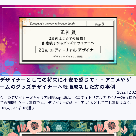
ます。
当社は個人情報の取扱いに関する法令、国が定める指針その
他の規範を遵守致します。
当社は個人情報の漏えい、滅失、き損などのリスクに対して
は、合理的な安全対策を講じて防止する規程、体制を構築
し、継続的に向上させていきます。また、万一の際には速や
かに是正措置を講じます。
当社は個人情報取扱いに関する苦情及び相談に対しては、迅
速かつ誠実に対応致します。
個人情報保護マネジメントシステムは、当社を取り巻く環境
の変化と実情を踏まえ、適時・適切に見直して継続的に改善
をはかっていきます。
デザイナーとしての将来に不安を感じて・・アニメやゲ
個人情報保護方針に関するお問合せ先 兼 個人情報に関する苦
ームのグッズデザイナーへ転職成功した方の事例
情・相談窓口
2022.12.02
株式会社 ユウクリ 個人情報保護管理責任者 安部 洋平
今回のデザイナーズキャリア図鑑page.8は、《エディトリアルデザイナー20代初め
〒151-0073 東京都渋谷区笹塚1-55-7 マルエスファーストビ
ての転職》ケース事例です。 デザイナーのキャリアは1人として同じ事例はなく、
ル 7F
100人いれば100通り
メールアドレス：
info@y-create.co.jp
電話番号：03-6712-7970（土日休日を除く9:00～18:00）