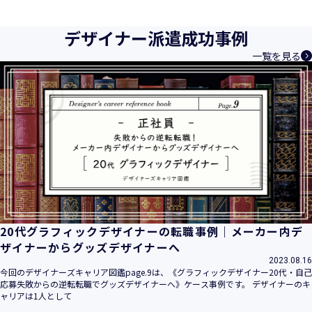
育成等、クリエイティブ領域で独創的なサービスを提供する
クリエイターエージェンシーとして事業を行っており、お客
デザイナー派遣成功事例
様、お取引先関係者の個人情報及び特定個人情報などを、人
一覧を見る
材派遣サービス、人材紹介サービス、請負サービス、その
他、利用者の皆さまの「活躍の場の創造」と「就業の機会の
創出」に利用しています。また、従業者の情報及び特定個人
情報などを従業者管理に利用します。これらから当社にとっ
て個人情報及び特定個人情報の保護が重大な責務であると同
時に、個人情報などの保護を徹底することは企業の社会的責
務と認識しております。そこで、個人情報保護理念と自ら定
めた行動規範に基づき、社会的使命を十分に認識し、本人の
権利の保護、個人情報に関する法規制等を遵守致します。
また、以下に示す方針を具現化するための個人情報保護マネ
ジメントシステムを構築し、最新のＩＴ技術の動向、社会的
要請の変化、経営環境の変動等を常に認識しながら、その継
20代グラフィックデザイナーの転職事例｜メーカー内デ
続的改善に、全社を挙げて取り組むことをここに宣言致しま
ザイナーからグッズデザイナーへ
す。
2023.08.16
当社は、事業の目的に適切な個人情報の取得・利用及び提供
今回のデザイナーズキャリア図鑑page.9は、《グラフィックデザイナー20代・自己
応募失敗からの逆転転職でグッズデザイナーへ》ケース事例です。 デザイナーのキ
を行い、特定された利用目的の達成に必要な範囲を超えた個
ャリアは1人として
人情報の取扱いを行いません。また、そのための措置を講じ