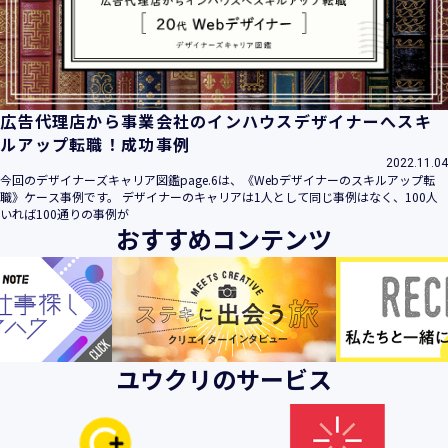
ビス」といいます。）において、お客様が、当社でご利用に
なったサービスの内容、ご利用日時、ご利用回数などのご利
用内容及びご利用履歴に関する情報
【個人情報の取得・収集について】
当社は、以下の方法により、個人情報を取得させていただき
広告代理店から事業会社のインハウスデザイナーへスキ
ます。
ルアップ転職！成功事例
・当社サービスを通じて取得・収集させていただく方法
2022.11.04
今回のデザイナーズキャリア図鑑page.6は、《Webデザイナーのスキルアップ転
当社サービスにおいて、自ら入力された個人情報を、当社は
職》ケース事例です。 デザイナーのキャリアは1人として同じ事例はなく、100人
取得・収集させていただきます。
いれば100通りの事例が
おすすめコンテンツ
・電子メール、郵便、書面、電話等の手段により取得・収集
させていただく方法
当社に対し、電子メール、郵便、書面、電話等の手段によっ
て、ご提供いただいた個人情報を、当社は取得・収集させて
いただきます。
・当社等へアクセスされた際に情報を収集させていただく方
ユウクリのサービス
法
当社サービスをご利用された履歴等を収集させていただきま
す。これらの情報には、利用されるURL、ブラウザや携帯電
話の種類、IPアドレスなどの情報を含みます。