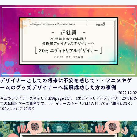
ます。
当社は個人情報の取扱いに関する法令、国が定める指針その
他の規範を遵守致します。
当社は個人情報の漏えい、滅失、き損などのリスクに対して
は、合理的な安全対策を講じて防止する規程、体制を構築
し、継続的に向上させていきます。また、万一の際には速や
かに是正措置を講じます。
当社は個人情報取扱いに関する苦情及び相談に対しては、迅
速かつ誠実に対応致します。
個人情報保護マネジメントシステムは、当社を取り巻く環境
の変化と実情を踏まえ、適時・適切に見直して継続的に改善
をはかっていきます。
デザイナーとしての将来に不安を感じて・・アニメやゲ
個人情報保護方針に関するお問合せ先 兼 個人情報に関する苦
ームのグッズデザイナーへ転職成功した方の事例
情・相談窓口
2022.12.02
株式会社 ユウクリ 個人情報保護管理責任者 安部 洋平
今回のデザイナーズキャリア図鑑page.8は、《エディトリアルデザイナー20代初め
〒151-0073 東京都渋谷区笹塚1-55-7 マルエスファーストビ
ての転職》ケース事例です。 デザイナーのキャリアは1人として同じ事例はなく、
ル 7F
100人いれば100通り
メールアドレス：
info@y-create.co.jp
電話番号：03-6712-7970（土日休日を除く9:00～18:00）