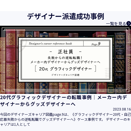
育成等、クリエイティブ領域で独創的なサービスを提供する
クリエイターエージェンシーとして事業を行っており、お客
デザイナー派遣成功事例
様、お取引先関係者の個人情報及び特定個人情報などを、人
一覧を見る
材派遣サービス、人材紹介サービス、請負サービス、その
他、利用者の皆さまの「活躍の場の創造」と「就業の機会の
創出」に利用しています。また、従業者の情報及び特定個人
情報などを従業者管理に利用します。これらから当社にとっ
て個人情報及び特定個人情報の保護が重大な責務であると同
時に、個人情報などの保護を徹底することは企業の社会的責
務と認識しております。そこで、個人情報保護理念と自ら定
めた行動規範に基づき、社会的使命を十分に認識し、本人の
権利の保護、個人情報に関する法規制等を遵守致します。
また、以下に示す方針を具現化するための個人情報保護マネ
ジメントシステムを構築し、最新のＩＴ技術の動向、社会的
要請の変化、経営環境の変動等を常に認識しながら、その継
20代グラフィックデザイナーの転職事例｜メーカー内デ
続的改善に、全社を挙げて取り組むことをここに宣言致しま
ザイナーからグッズデザイナーへ
す。
2023.08.16
当社は、事業の目的に適切な個人情報の取得・利用及び提供
今回のデザイナーズキャリア図鑑page.9は、《グラフィックデザイナー20代・自己
応募失敗からの逆転転職でグッズデザイナーへ》ケース事例です。 デザイナーのキ
を行い、特定された利用目的の達成に必要な範囲を超えた個
ャリアは1人として
人情報の取扱いを行いません。また、そのための措置を講じ