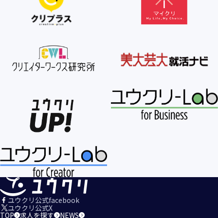
【個人情報の利用目的の公表】
当社は、個人情報を次の利用目的の範囲内で利用すること
を、個人情報の保護に関する法律（個人情報保護法）第21条
第１項及びJISQ15001:2017の附属書A.3.4.2.4に基づき公表し
ます。
＜個人情報の利用目的＞
・当社が取得するお客様の個人情報
１．当社のサービスを提供するため
２．当社のサービスを安心・安全にご利用いただける環境整
備のため
３．当社のサービスの運営・管理のため
４．当社のサービスに関するご案内、お問い合せ等への対応
のため
５．当社、その他当社のサービスについての調査・データ集
積、改善、研究開発のため
６．当社がおすすめする商品・サービスなどのご案内を送
信・送付するため
７．当社とお客様の間での必要な連絡を行うため
ユウクリ公式facebook
８．当社のサービスに関する当社の規約、ポリシー等（以下
ユウクリ公式X
TOP
求人を探す
NEWS
「規約等」といいます。）に違反する行為に対する対応のた