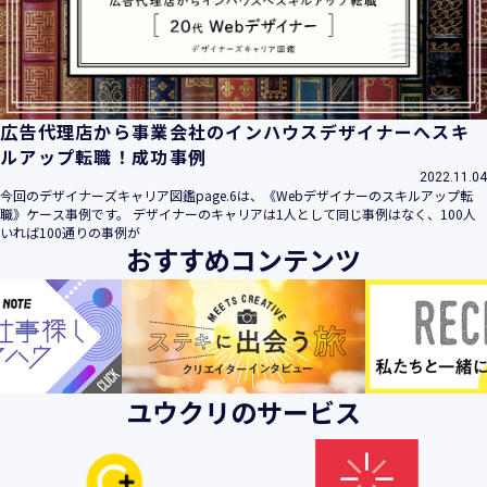
ビス」といいます。）において、お客様が、当社でご利用に
なったサービスの内容、ご利用日時、ご利用回数などのご利
用内容及びご利用履歴に関する情報
【個人情報の取得・収集について】
当社は、以下の方法により、個人情報を取得させていただき
広告代理店から事業会社のインハウスデザイナーへスキ
ます。
ルアップ転職！成功事例
・当社サービスを通じて取得・収集させていただく方法
2022.11.04
今回のデザイナーズキャリア図鑑page.6は、《Webデザイナーのスキルアップ転
当社サービスにおいて、自ら入力された個人情報を、当社は
職》ケース事例です。 デザイナーのキャリアは1人として同じ事例はなく、100人
取得・収集させていただきます。
いれば100通りの事例が
おすすめコンテンツ
・電子メール、郵便、書面、電話等の手段により取得・収集
させていただく方法
当社に対し、電子メール、郵便、書面、電話等の手段によっ
て、ご提供いただいた個人情報を、当社は取得・収集させて
いただきます。
・当社等へアクセスされた際に情報を収集させていただく方
ユウクリのサービス
法
当社サービスをご利用された履歴等を収集させていただきま
す。これらの情報には、利用されるURL、ブラウザや携帯電
話の種類、IPアドレスなどの情報を含みます。