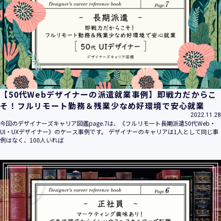
平成16年 2月 1日
平成21年 3月23日 改訂
平成23年 4月 1日 改訂
平成26年 9月10日 改訂
平成27年 6月24日 改訂
平成28年11月 1日 改訂
平成30年 7月 1日 改訂
令和6年 5月 1日 改訂
【50代Webデザイナーの派遣就業事例】即戦力だからこ
令和7年 2月17日 改訂
そ！フルリモート勤務＆残業少なめ好環境で安心就業
2022.11.28
【個人情報】
今回のデザイナーズキャリア図鑑page.7は、《フルリモート長期派遣50代Web・
株式会社ユウクリ（以下「当社」といいます。）が取得する
UI・UXデザイナー》のケース事例です。 デザイナーのキャリアは1人として同じ事
個人情報とは、個人の識別に係る以下の情報をいいます。
例はなく、100人いれば
・住所・氏名・電話番号・電子メールアドレス、クレジット
カード情報、ログインID、パスワード、ニックネーム、IPア
ドレス等において、特定の個人を識別できる情報
（他の情報と照合することができ、それにより特定の個人を
識別することができることとなるものを含みます。）
・当社の運営・提供するサービス（以下総称して「当社サー