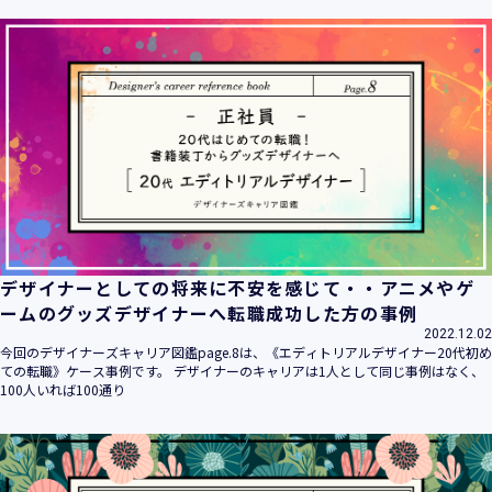
ます。
当社は個人情報の取扱いに関する法令、国が定める指針その
他の規範を遵守致します。
当社は個人情報の漏えい、滅失、き損などのリスクに対して
は、合理的な安全対策を講じて防止する規程、体制を構築
し、継続的に向上させていきます。また、万一の際には速や
かに是正措置を講じます。
当社は個人情報取扱いに関する苦情及び相談に対しては、迅
速かつ誠実に対応致します。
個人情報保護マネジメントシステムは、当社を取り巻く環境
の変化と実情を踏まえ、適時・適切に見直して継続的に改善
をはかっていきます。
デザイナーとしての将来に不安を感じて・・アニメやゲ
個人情報保護方針に関するお問合せ先 兼 個人情報に関する苦
ームのグッズデザイナーへ転職成功した方の事例
情・相談窓口
2022.12.02
株式会社 ユウクリ 個人情報保護管理責任者 安部 洋平
今回のデザイナーズキャリア図鑑page.8は、《エディトリアルデザイナー20代初め
〒151-0073 東京都渋谷区笹塚1-55-7 マルエスファーストビ
ての転職》ケース事例です。 デザイナーのキャリアは1人として同じ事例はなく、
ル 7F
100人いれば100通り
メールアドレス：
info@y-create.co.jp
電話番号：03-6712-7970（土日休日を除く9:00～18:00）