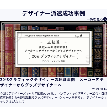
育成等、クリエイティブ領域で独創的なサービスを提供する
クリエイターエージェンシーとして事業を行っており、お客
デザイナー派遣成功事例
様、お取引先関係者の個人情報及び特定個人情報などを、人
一覧を見る
材派遣サービス、人材紹介サービス、請負サービス、その
他、利用者の皆さまの「活躍の場の創造」と「就業の機会の
創出」に利用しています。また、従業者の情報及び特定個人
情報などを従業者管理に利用します。これらから当社にとっ
て個人情報及び特定個人情報の保護が重大な責務であると同
時に、個人情報などの保護を徹底することは企業の社会的責
務と認識しております。そこで、個人情報保護理念と自ら定
めた行動規範に基づき、社会的使命を十分に認識し、本人の
権利の保護、個人情報に関する法規制等を遵守致します。
また、以下に示す方針を具現化するための個人情報保護マネ
ジメントシステムを構築し、最新のＩＴ技術の動向、社会的
要請の変化、経営環境の変動等を常に認識しながら、その継
20代グラフィックデザイナーの転職事例｜メーカー内デ
続的改善に、全社を挙げて取り組むことをここに宣言致しま
ザイナーからグッズデザイナーへ
す。
2023.08.16
当社は、事業の目的に適切な個人情報の取得・利用及び提供
今回のデザイナーズキャリア図鑑page.9は、《グラフィックデザイナー20代・自己
応募失敗からの逆転転職でグッズデザイナーへ》ケース事例です。 デザイナーのキ
を行い、特定された利用目的の達成に必要な範囲を超えた個
ャリアは1人として
人情報の取扱いを行いません。また、そのための措置を講じ