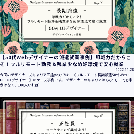
平成16年 2月 1日
平成21年 3月23日 改訂
平成23年 4月 1日 改訂
平成26年 9月10日 改訂
平成27年 6月24日 改訂
平成28年11月 1日 改訂
平成30年 7月 1日 改訂
令和6年 5月 1日 改訂
【50代Webデザイナーの派遣就業事例】即戦力だからこ
令和7年 2月17日 改訂
そ！フルリモート勤務＆残業少なめ好環境で安心就業
2022.11.28
【個人情報】
今回のデザイナーズキャリア図鑑page.7は、《フルリモート長期派遣50代Web・
株式会社ユウクリ（以下「当社」といいます。）が取得する
UI・UXデザイナー》のケース事例です。 デザイナーのキャリアは1人として同じ事
個人情報とは、個人の識別に係る以下の情報をいいます。
例はなく、100人いれば
・住所・氏名・電話番号・電子メールアドレス、クレジット
カード情報、ログインID、パスワード、ニックネーム、IPア
ドレス等において、特定の個人を識別できる情報
（他の情報と照合することができ、それにより特定の個人を
識別することができることとなるものを含みます。）
・当社の運営・提供するサービス（以下総称して「当社サー