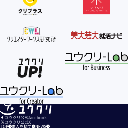
【個人情報の利用目的の公表】
当社は、個人情報を次の利用目的の範囲内で利用すること
を、個人情報の保護に関する法律（個人情報保護法）第21条
第１項及びJISQ15001:2017の附属書A.3.4.2.4に基づき公表し
ます。
＜個人情報の利用目的＞
・当社が取得するお客様の個人情報
１．当社のサービスを提供するため
２．当社のサービスを安心・安全にご利用いただける環境整
備のため
３．当社のサービスの運営・管理のため
４．当社のサービスに関するご案内、お問い合せ等への対応
のため
５．当社、その他当社のサービスについての調査・データ集
積、改善、研究開発のため
６．当社がおすすめする商品・サービスなどのご案内を送
信・送付するため
７．当社とお客様の間での必要な連絡を行うため
ユウクリ公式facebook
８．当社のサービスに関する当社の規約、ポリシー等（以下
ユウクリ公式X
TOP
求人を探す
NEWS
「規約等」といいます。）に違反する行為に対する対応のた