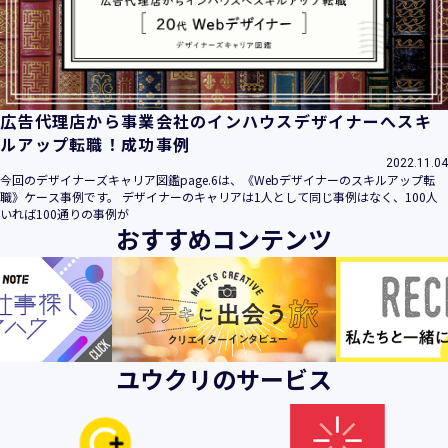
ビス」といいます。）において、お客様が、当社でご利用に
なったサービスの内容、ご利用日時、ご利用回数などのご利
用内容及びご利用履歴に関する情報
【個人情報の取得・収集について】
当社は、以下の方法により、個人情報を取得させていただき
広告代理店から事業会社のインハウスデザイナーへスキ
ます。
ルアップ転職！成功事例
・当社サービスを通じて取得・収集させていただく方法
2022.11.04
今回のデザイナーズキャリア図鑑page.6は、《Webデザイナーのスキルアップ転
当社サービスにおいて、自ら入力された個人情報を、当社は
職》ケース事例です。 デザイナーのキャリアは1人として同じ事例はなく、100人
取得・収集させていただきます。
いれば100通りの事例が
おすすめコンテンツ
・電子メール、郵便、書面、電話等の手段により取得・収集
させていただく方法
当社に対し、電子メール、郵便、書面、電話等の手段によっ
て、ご提供いただいた個人情報を、当社は取得・収集させて
いただきます。
・当社等へアクセスされた際に情報を収集させていただく方
ユウクリのサービス
法
当社サービスをご利用された履歴等を収集させていただきま
す。これらの情報には、利用されるURL、ブラウザや携帯電
話の種類、IPアドレスなどの情報を含みます。