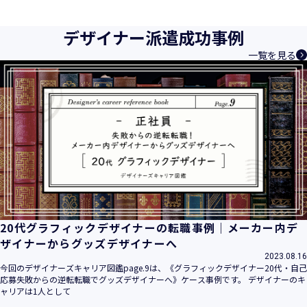
育成等、クリエイティブ領域で独創的なサービスを提供する
クリエイターエージェンシーとして事業を行っており、お客
デザイナー派遣成功事例
様、お取引先関係者の個人情報及び特定個人情報などを、人
一覧を見る
材派遣サービス、人材紹介サービス、請負サービス、その
他、利用者の皆さまの「活躍の場の創造」と「就業の機会の
創出」に利用しています。また、従業者の情報及び特定個人
情報などを従業者管理に利用します。これらから当社にとっ
て個人情報及び特定個人情報の保護が重大な責務であると同
時に、個人情報などの保護を徹底することは企業の社会的責
務と認識しております。そこで、個人情報保護理念と自ら定
めた行動規範に基づき、社会的使命を十分に認識し、本人の
権利の保護、個人情報に関する法規制等を遵守致します。
また、以下に示す方針を具現化するための個人情報保護マネ
ジメントシステムを構築し、最新のＩＴ技術の動向、社会的
要請の変化、経営環境の変動等を常に認識しながら、その継
20代グラフィックデザイナーの転職事例｜メーカー内デ
続的改善に、全社を挙げて取り組むことをここに宣言致しま
ザイナーからグッズデザイナーへ
す。
2023.08.16
当社は、事業の目的に適切な個人情報の取得・利用及び提供
今回のデザイナーズキャリア図鑑page.9は、《グラフィックデザイナー20代・自己
応募失敗からの逆転転職でグッズデザイナーへ》ケース事例です。 デザイナーのキ
を行い、特定された利用目的の達成に必要な範囲を超えた個
ャリアは1人として
人情報の取扱いを行いません。また、そのための措置を講じ