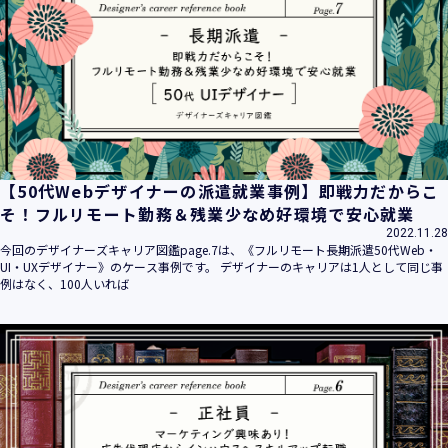
平成16年 2月 1日
平成21年 3月23日 改訂
平成23年 4月 1日 改訂
平成26年 9月10日 改訂
平成27年 6月24日 改訂
平成28年11月 1日 改訂
平成30年 7月 1日 改訂
令和6年 5月 1日 改訂
【50代Webデザイナーの派遣就業事例】即戦力だからこ
令和7年 2月17日 改訂
そ！フルリモート勤務＆残業少なめ好環境で安心就業
2022.11.28
【個人情報】
今回のデザイナーズキャリア図鑑page.7は、《フルリモート長期派遣50代Web・
株式会社ユウクリ（以下「当社」といいます。）が取得する
UI・UXデザイナー》のケース事例です。 デザイナーのキャリアは1人として同じ事
個人情報とは、個人の識別に係る以下の情報をいいます。
例はなく、100人いれば
・住所・氏名・電話番号・電子メールアドレス、クレジット
カード情報、ログインID、パスワード、ニックネーム、IPア
ドレス等において、特定の個人を識別できる情報
（他の情報と照合することができ、それにより特定の個人を
識別することができることとなるものを含みます。）
・当社の運営・提供するサービス（以下総称して「当社サー