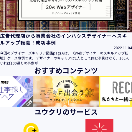
ビス」といいます。）において、お客様が、当社でご利用に
なったサービスの内容、ご利用日時、ご利用回数などのご利
用内容及びご利用履歴に関する情報
【個人情報の取得・収集について】
当社は、以下の方法により、個人情報を取得させていただき
広告代理店から事業会社のインハウスデザイナーへスキ
ます。
ルアップ転職！成功事例
・当社サービスを通じて取得・収集させていただく方法
2022.11.04
今回のデザイナーズキャリア図鑑page.6は、《Webデザイナーのスキルアップ転
当社サービスにおいて、自ら入力された個人情報を、当社は
職》ケース事例です。 デザイナーのキャリアは1人として同じ事例はなく、100人
取得・収集させていただきます。
いれば100通りの事例が
おすすめコンテンツ
・電子メール、郵便、書面、電話等の手段により取得・収集
させていただく方法
当社に対し、電子メール、郵便、書面、電話等の手段によっ
て、ご提供いただいた個人情報を、当社は取得・収集させて
いただきます。
・当社等へアクセスされた際に情報を収集させていただく方
ユウクリのサービス
法
当社サービスをご利用された履歴等を収集させていただきま
す。これらの情報には、利用されるURL、ブラウザや携帯電
話の種類、IPアドレスなどの情報を含みます。