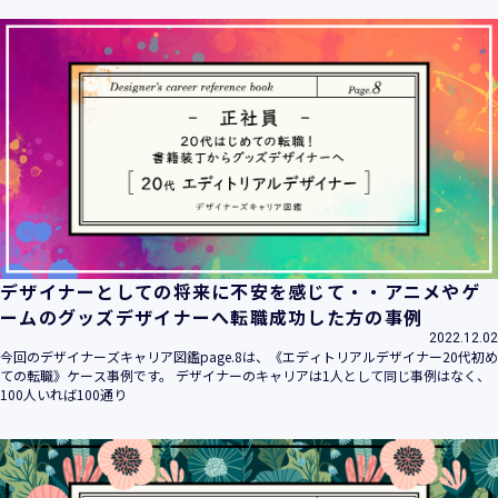
ます。
当社は個人情報の取扱いに関する法令、国が定める指針その
他の規範を遵守致します。
当社は個人情報の漏えい、滅失、き損などのリスクに対して
は、合理的な安全対策を講じて防止する規程、体制を構築
し、継続的に向上させていきます。また、万一の際には速や
かに是正措置を講じます。
当社は個人情報取扱いに関する苦情及び相談に対しては、迅
速かつ誠実に対応致します。
個人情報保護マネジメントシステムは、当社を取り巻く環境
の変化と実情を踏まえ、適時・適切に見直して継続的に改善
をはかっていきます。
デザイナーとしての将来に不安を感じて・・アニメやゲ
個人情報保護方針に関するお問合せ先 兼 個人情報に関する苦
ームのグッズデザイナーへ転職成功した方の事例
情・相談窓口
2022.12.02
株式会社 ユウクリ 個人情報保護管理責任者 安部 洋平
今回のデザイナーズキャリア図鑑page.8は、《エディトリアルデザイナー20代初め
〒151-0073 東京都渋谷区笹塚1-55-7 マルエスファーストビ
ての転職》ケース事例です。 デザイナーのキャリアは1人として同じ事例はなく、
ル 7F
100人いれば100通り
メールアドレス：
info@y-create.co.jp
電話番号：03-6712-7970（土日休日を除く9:00～18:00）