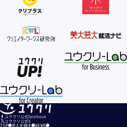
【個人情報の利用目的の公表】
当社は、個人情報を次の利用目的の範囲内で利用すること
を、個人情報の保護に関する法律（個人情報保護法）第21条
第１項及びJISQ15001:2017の附属書A.3.4.2.4に基づき公表し
ます。
＜個人情報の利用目的＞
・当社が取得するお客様の個人情報
１．当社のサービスを提供するため
２．当社のサービスを安心・安全にご利用いただける環境整
備のため
３．当社のサービスの運営・管理のため
４．当社のサービスに関するご案内、お問い合せ等への対応
のため
５．当社、その他当社のサービスについての調査・データ集
積、改善、研究開発のため
６．当社がおすすめする商品・サービスなどのご案内を送
信・送付するため
７．当社とお客様の間での必要な連絡を行うため
ユウクリ公式facebook
８．当社のサービスに関する当社の規約、ポリシー等（以下
ユウクリ公式X
TOP
求人を探す
NEWS
「規約等」といいます。）に違反する行為に対する対応のた