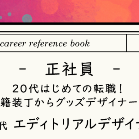
【個人情報の取得・収集について】
当社は、以下の方法により、個人情報を取得させていただきます
・当社サービスを通じて取得・収集させていただく方法
当社サービスにおいて、自ら入力された個人情報を、当社は取得
・電子メール、郵便、書面、電話等の手段により取得・収集させ
当社に対し、電子メール、郵便、書面、電話等の手段によって、
収集させていただきます。
・当社等へアクセスされた際に情報を収集させていただく方法
当社サービスをご利用された履歴等を収集させていただきます。こ
ザや携帯電話の種類、IPアドレスなどの情報を含みます。
【個人情報の利用目的の公表】
当社は、個人情報を次の利用目的の範囲内で利用することを、個
法）第21条第１項及びJISQ15001:2017の附属書A.3.4.2.4に基
＜個人情報の利用目的＞
・当社が取得するお客様の個人情報