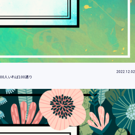
ため
め
改善、研究開発のため
付するため
約等」といいます。）に違反する行為に対す
2022.12.02
0人いれば100通り
社（当社及び当社の関係会社をいいます。）
みます。）のため
的の情報提供のため