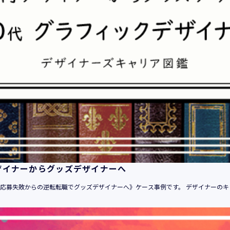
平成21年 3月23日 改訂
平成23年 4月 1日 改訂
平成26年 9月10日 改訂
平成27年 6月24日 改訂
平成28年11月 1日 改訂
平成30年 7月 1日 改訂
令和6年 5月 1日 改訂
令和7年 2月17日 改訂
【個人情報】
株式会社ユウクリ（以下「当社」といいます。）が取得する個人
います。
・住所・氏名・電話番号・電子メールアドレス、クレジットカード
ザイナーからグッズデザイナーへ
ーム、IPアドレス等において、特定の個人を識別できる情報
（他の情報と照合することができ、それにより特定の個人を識別
自己応募失敗からの逆転転職でグッズデザイナーへ》ケース事例です。 デザイナーのキ
す。）
・当社の運営・提供するサービス（以下総称して「当社サービス
でご利用になったサービスの内容、ご利用日時、ご利用回数など