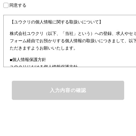
同意する
【ユウクリの個人情報に関する取扱いについて】
株式会社ユウクリ（以下、「当社」という）への登録、求人やセ
フォーム経由でお預かりする個人情報の取扱いにつきまして、以
ただきますようお願いいたします。
■個人情報保護方針
ユウクリにおける個人情報保護方針
株式会社ユウクリ（以下、「当社」という。）では、「クリエイ
とし、資質のあるクリエイタ－発掘から、活躍の場の提供、成長
なサービスを提供するクリエイターエージェンシーとして事業を
情報及び特定個人情報などを、人材派遣サービス、人材紹介サー
まの「活躍の場の創造」と「就業の機会の創出」に利用していま
どを従業者管理に利用します。これらから当社にとって個人情報
と同時に、個人情報などの保護を徹底することは企業の社会的責
護理念と自ら定めた行動規範に基づき、社会的使命を十分に認識
規制等を遵守致します。