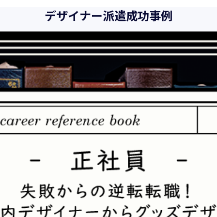
また、以下に示す方針を具現化するための個人情報保護マネジメ
デザイナー派遣成功事例
向、社会的要請の変化、経営環境の変動等を常に認識しながら、
とをここに宣言致します。
当社は、事業の目的に適切な個人情報の取得・利用及び提供を行
を超えた個人情報の取扱いを行いません。また、そのための措置
当社は個人情報の取扱いに関する法令、国が定める指針その他の
当社は個人情報の漏えい、滅失、き損などのリスクに対しては、
制を構築し、継続的に向上させていきます。また、万一の際には
当社は個人情報取扱いに関する苦情及び相談に対しては、迅速か
個人情報保護マネジメントシステムは、当社を取り巻く環境の変
続的に改善をはかっていきます。
個人情報保護方針に関するお問合せ先 兼 個人情報に関する苦情・
株式会社 ユウクリ 個人情報保護管理責任者 安部 洋平
〒151-0073 東京都渋谷区笹塚1-55-7 マルエスファーストビル 7F
メールアドレス：
info@y-create.co.jp
電話番号：03-6712-7970（土日休日を除く9:00～18:00）
平成16年 2月 1日