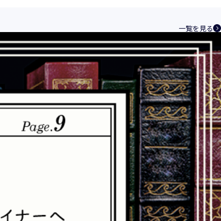
ントシステムを構築し、最新のＩＴ技術の動
その継続的改善に、全社を挙げて取り組むこ
一覧を見る
い、特定された利用目的の達成に必要な範囲
を講じます。
規範を遵守致します。
合理的な安全対策を講じて防止する規程、体
速やかに是正措置を講じます。
つ誠実に対応致します。
化と実情を踏まえ、適時・適切に見直して継
相談窓口