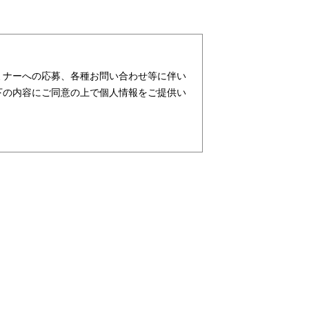
ミナーへの応募、各種お問い合わせ等に伴い
下の内容にご同意の上で個人情報をご提供い
ターが社会を元気にする！」ことを企業理念
支援・育成等、クリエイティブ領域で独創的
行っており、お客様、お取引先関係者の個人
ビス、請負サービス、その他、利用者の皆さ
す。また、従業者の情報及び特定個人情報な
及び特定個人情報の保護が重大な責務である
務と認識しております。そこで、個人情報保
し、本人の権利の保護、個人情報に関する法