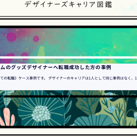
１．当社のサービスを提供するため
２．当社のサービスを安心・安全にご利用いただける環境整備の
３．当社のサービスの運営・管理のため
４．当社のサービスに関するご案内、お問い合せ等への対応のた
５．当社、その他当社のサービスについての調査・データ集積、
６．当社がおすすめする商品・サービスなどのご案内を送信・送
７．当社とお客様の間での必要な連絡を行うため
８．当社のサービスに関する当社の規約、ポリシー等（以下「規
る対応のため
ームのグッズデザイナーへ転職成功した方の事例
９．当社のサービスに関する規約等の変更などを通知するため
10．その他当社とお客様との間で同意した目的のため
めての転職》ケース事例です。 デザイナーのキャリアは1人として同じ事例はなく、10
11．当社からのお知らせ、セミナー情報の配信、当社グループ会
が取り扱う商品・サービスに関するご案内や資料の送付のため
12．上記 １ から １１に附随する目的のため
・登録者情報
1．登録者に対する各種人材サービスの提供（求人情報の提供を含
2．登録者に対する「活躍の場の創造」と「就業の機会の創出」目
3．登録者に対するサービスにおける個人認証のため