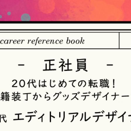
【個人情報の取得・収集について】
当社は、以下の方法により、個人情報を取得させていただきます
・当社サービスを通じて取得・収集させていただく方法
当社サービスにおいて、自ら入力された個人情報を、当社は取得
・電子メール、郵便、書面、電話等の手段により取得・収集させ
当社に対し、電子メール、郵便、書面、電話等の手段によって、
収集させていただきます。
・当社等へアクセスされた際に情報を収集させていただく方法
当社サービスをご利用された履歴等を収集させていただきます。こ
ザや携帯電話の種類、IPアドレスなどの情報を含みます。
【個人情報の利用目的の公表】
当社は、個人情報を次の利用目的の範囲内で利用することを、個
法）第21条第１項及びJISQ15001:2017の附属書A.3.4.2.4に基
＜個人情報の利用目的＞
・当社が取得するお客様の個人情報