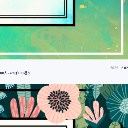
ため
め
改善、研究開発のため
付するため
約等」といいます。）に違反する行為に対す
2022.12.02
0人いれば100通り
社（当社及び当社の関係会社をいいます。）
みます。）のため
的の情報提供のため