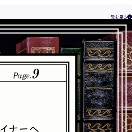
ントシステムを構築し、最新のＩＴ技術の動
その継続的改善に、全社を挙げて取り組むこ
一覧を見る
い、特定された利用目的の達成に必要な範囲
を講じます。
規範を遵守致します。
合理的な安全対策を講じて防止する規程、体
速やかに是正措置を講じます。
つ誠実に対応致します。
化と実情を踏まえ、適時・適切に見直して継
相談窓口