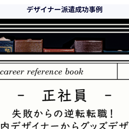
また、以下に示す方針を具現化するための個人情報保護マネジメ
デザイナー派遣成功事例
向、社会的要請の変化、経営環境の変動等を常に認識しながら、
とをここに宣言致します。
当社は、事業の目的に適切な個人情報の取得・利用及び提供を行
を超えた個人情報の取扱いを行いません。また、そのための措置
当社は個人情報の取扱いに関する法令、国が定める指針その他の
当社は個人情報の漏えい、滅失、き損などのリスクに対しては、
制を構築し、継続的に向上させていきます。また、万一の際には
当社は個人情報取扱いに関する苦情及び相談に対しては、迅速か
個人情報保護マネジメントシステムは、当社を取り巻く環境の変
続的に改善をはかっていきます。
個人情報保護方針に関するお問合せ先 兼 個人情報に関する苦情・
株式会社 ユウクリ 個人情報保護管理責任者 安部 洋平
〒151-0073 東京都渋谷区笹塚1-55-7 マルエスファーストビル 7F
メールアドレス：
info@y-create.co.jp
電話番号：03-6712-7970（土日休日を除く9:00～18:00）
平成16年 2月 1日