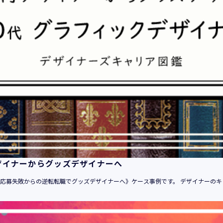
平成21年 3月23日 改訂
平成23年 4月 1日 改訂
平成26年 9月10日 改訂
平成27年 6月24日 改訂
平成28年11月 1日 改訂
平成30年 7月 1日 改訂
令和6年 5月 1日 改訂
令和7年 2月17日 改訂
【個人情報】
株式会社ユウクリ（以下「当社」といいます。）が取得する個人
います。
・住所・氏名・電話番号・電子メールアドレス、クレジットカード
ザイナーからグッズデザイナーへ
ーム、IPアドレス等において、特定の個人を識別できる情報
（他の情報と照合することができ、それにより特定の個人を識別
自己応募失敗からの逆転転職でグッズデザイナーへ》ケース事例です。 デザイナーのキ
す。）
・当社の運営・提供するサービス（以下総称して「当社サービス
でご利用になったサービスの内容、ご利用日時、ご利用回数など