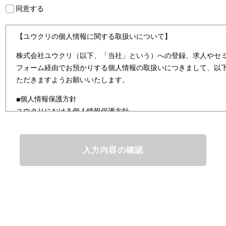
同意する
【ユウクリの個人情報に関する取扱いについて】
株式会社ユウクリ（以下、「当社」という）への登録、求人やセ
フォーム経由でお預かりする個人情報の取扱いにつきまして、以
ただきますようお願いいたします。
■個人情報保護方針
ユウクリにおける個人情報保護方針
株式会社ユウクリ（以下、「当社」という。）では、「クリエイ
とし、資質のあるクリエイタ－発掘から、活躍の場の提供、成長
なサービスを提供するクリエイターエージェンシーとして事業を
情報及び特定個人情報などを、人材派遣サービス、人材紹介サー
まの「活躍の場の創造」と「就業の機会の創出」に利用していま
どを従業者管理に利用します。これらから当社にとって個人情報
と同時に、個人情報などの保護を徹底することは企業の社会的責
護理念と自ら定めた行動規範に基づき、社会的使命を十分に認識
規制等を遵守致します。