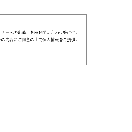
ミナーへの応募、各種お問い合わせ等に伴い
下の内容にご同意の上で個人情報をご提供い
ターが社会を元気にする！」ことを企業理念
支援・育成等、クリエイティブ領域で独創的
行っており、お客様、お取引先関係者の個人
ビス、請負サービス、その他、利用者の皆さ
す。また、従業者の情報及び特定個人情報な
及び特定個人情報の保護が重大な責務である
務と認識しております。そこで、個人情報保
し、本人の権利の保護、個人情報に関する法