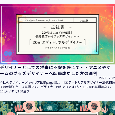
ます。
当社は個人情報の取扱いに関する法令、国が定める指針その
他の規範を遵守致します。
当社は個人情報の漏えい、滅失、き損などのリスクに対して
は、合理的な安全対策を講じて防止する規程、体制を構築
し、継続的に向上させていきます。また、万一の際には速や
かに是正措置を講じます。
当社は個人情報取扱いに関する苦情及び相談に対しては、迅
速かつ誠実に対応致します。
個人情報保護マネジメントシステムは、当社を取り巻く環境
の変化と実情を踏まえ、適時・適切に見直して継続的に改善
をはかっていきます。
デザイナーとしての将来に不安を感じて・・アニメやゲ
個人情報保護方針に関するお問合せ先 兼 個人情報に関する苦
ームのグッズデザイナーへ転職成功した方の事例
情・相談窓口
2022.12.02
株式会社 ユウクリ 個人情報保護管理責任者 安部 洋平
今回のデザイナーズキャリア図鑑page.8は、《エディトリアルデザイナー20代初め
〒151-0073 東京都渋谷区笹塚1-55-7 マルエスファーストビ
ての転職》ケース事例です。 デザイナーのキャリアは1人として同じ事例はなく、
ル 7F
100人いれば100通り
メールアドレス：
info@y-create.co.jp
電話番号：03-6712-7970（土日休日を除く9:00～18:00）