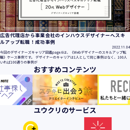
ビス」といいます。）において、お客様が、当社でご利用に
なったサービスの内容、ご利用日時、ご利用回数などのご利
用内容及びご利用履歴に関する情報
【個人情報の取得・収集について】
当社は、以下の方法により、個人情報を取得させていただき
広告代理店から事業会社のインハウスデザイナーへスキ
ます。
ルアップ転職！成功事例
・当社サービスを通じて取得・収集させていただく方法
2022.11.04
今回のデザイナーズキャリア図鑑page.6は、《Webデザイナーのスキルアップ転
当社サービスにおいて、自ら入力された個人情報を、当社は
職》ケース事例です。 デザイナーのキャリアは1人として同じ事例はなく、100人
取得・収集させていただきます。
いれば100通りの事例が
おすすめコンテンツ
・電子メール、郵便、書面、電話等の手段により取得・収集
させていただく方法
当社に対し、電子メール、郵便、書面、電話等の手段によっ
て、ご提供いただいた個人情報を、当社は取得・収集させて
いただきます。
・当社等へアクセスされた際に情報を収集させていただく方
ユウクリのサービス
法
当社サービスをご利用された履歴等を収集させていただきま
す。これらの情報には、利用されるURL、ブラウザや携帯電
話の種類、IPアドレスなどの情報を含みます。