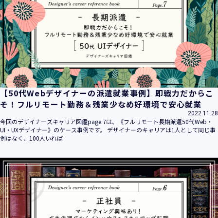
平成16年 2月 1日
平成21年 3月23日 改訂
平成23年 4月 1日 改訂
平成26年 9月10日 改訂
平成27年 6月24日 改訂
平成28年11月 1日 改訂
平成30年 7月 1日 改訂
令和6年 5月 1日 改訂
【50代Webデザイナーの派遣就業事例】即戦力だからこ
令和7年 2月17日 改訂
そ！フルリモート勤務＆残業少なめ好環境で安心就業
2022.11.28
【個人情報】
今回のデザイナーズキャリア図鑑page.7は、《フルリモート長期派遣50代Web・
株式会社ユウクリ（以下「当社」といいます。）が取得する
UI・UXデザイナー》のケース事例です。 デザイナーのキャリアは1人として同じ事
個人情報とは、個人の識別に係る以下の情報をいいます。
例はなく、100人いれば
・住所・氏名・電話番号・電子メールアドレス、クレジット
カード情報、ログインID、パスワード、ニックネーム、IPア
ドレス等において、特定の個人を識別できる情報
（他の情報と照合することができ、それにより特定の個人を
識別することができることとなるものを含みます。）
・当社の運営・提供するサービス（以下総称して「当社サー