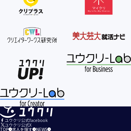
【個人情報の利用目的の公表】
当社は、個人情報を次の利用目的の範囲内で利用すること
を、個人情報の保護に関する法律（個人情報保護法）第21条
第１項及びJISQ15001:2017の附属書A.3.4.2.4に基づき公表し
ます。
＜個人情報の利用目的＞
・当社が取得するお客様の個人情報
１．当社のサービスを提供するため
２．当社のサービスを安心・安全にご利用いただける環境整
備のため
３．当社のサービスの運営・管理のため
４．当社のサービスに関するご案内、お問い合せ等への対応
のため
５．当社、その他当社のサービスについての調査・データ集
積、改善、研究開発のため
６．当社がおすすめする商品・サービスなどのご案内を送
信・送付するため
７．当社とお客様の間での必要な連絡を行うため
ユウクリ公式facebook
８．当社のサービスに関する当社の規約、ポリシー等（以下
ユウクリ公式X
TOP
求人を探す
NEWS
「規約等」といいます。）に違反する行為に対する対応のた