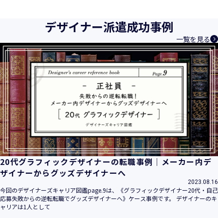
育成等、クリエイティブ領域で独創的なサービスを提供する
クリエイターエージェンシーとして事業を行っており、お客
デザイナー派遣成功事例
様、お取引先関係者の個人情報及び特定個人情報などを、人
一覧を見る
材派遣サービス、人材紹介サービス、請負サービス、その
他、利用者の皆さまの「活躍の場の創造」と「就業の機会の
創出」に利用しています。また、従業者の情報及び特定個人
情報などを従業者管理に利用します。これらから当社にとっ
て個人情報及び特定個人情報の保護が重大な責務であると同
時に、個人情報などの保護を徹底することは企業の社会的責
務と認識しております。そこで、個人情報保護理念と自ら定
めた行動規範に基づき、社会的使命を十分に認識し、本人の
権利の保護、個人情報に関する法規制等を遵守致します。
また、以下に示す方針を具現化するための個人情報保護マネ
ジメントシステムを構築し、最新のＩＴ技術の動向、社会的
要請の変化、経営環境の変動等を常に認識しながら、その継
20代グラフィックデザイナーの転職事例｜メーカー内デ
続的改善に、全社を挙げて取り組むことをここに宣言致しま
ザイナーからグッズデザイナーへ
す。
2023.08.16
当社は、事業の目的に適切な個人情報の取得・利用及び提供
今回のデザイナーズキャリア図鑑page.9は、《グラフィックデザイナー20代・自己
応募失敗からの逆転転職でグッズデザイナーへ》ケース事例です。 デザイナーのキ
を行い、特定された利用目的の達成に必要な範囲を超えた個
ャリアは1人として
人情報の取扱いを行いません。また、そのための措置を講じ