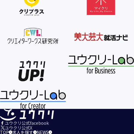
【個人情報の利用目的の公表】
当社は、個人情報を次の利用目的の範囲内で利用すること
を、個人情報の保護に関する法律（個人情報保護法）第21条
第１項及びJISQ15001:2017の附属書A.3.4.2.4に基づき公表し
ます。
＜個人情報の利用目的＞
・当社が取得するお客様の個人情報
１．当社のサービスを提供するため
２．当社のサービスを安心・安全にご利用いただける環境整
備のため
３．当社のサービスの運営・管理のため
４．当社のサービスに関するご案内、お問い合せ等への対応
のため
５．当社、その他当社のサービスについての調査・データ集
積、改善、研究開発のため
６．当社がおすすめする商品・サービスなどのご案内を送
信・送付するため
７．当社とお客様の間での必要な連絡を行うため
ユウクリ公式facebook
８．当社のサービスに関する当社の規約、ポリシー等（以下
ユウクリ公式X
TOP
求人を探す
NEWS
「規約等」といいます。）に違反する行為に対する対応のた