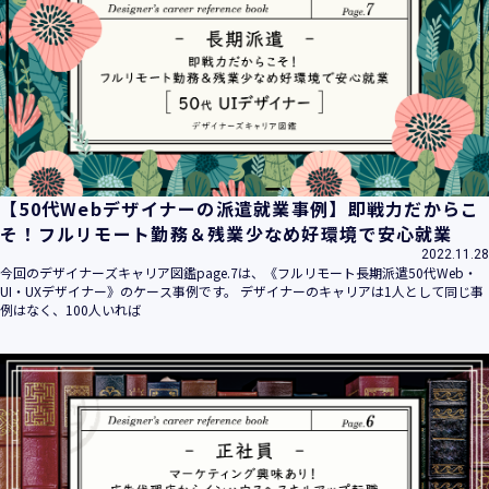
平成16年 2月 1日
平成21年 3月23日 改訂
平成23年 4月 1日 改訂
平成26年 9月10日 改訂
平成27年 6月24日 改訂
平成28年11月 1日 改訂
平成30年 7月 1日 改訂
令和6年 5月 1日 改訂
【50代Webデザイナーの派遣就業事例】即戦力だからこ
令和7年 2月17日 改訂
そ！フルリモート勤務＆残業少なめ好環境で安心就業
2022.11.28
【個人情報】
今回のデザイナーズキャリア図鑑page.7は、《フルリモート長期派遣50代Web・
株式会社ユウクリ（以下「当社」といいます。）が取得する
UI・UXデザイナー》のケース事例です。 デザイナーのキャリアは1人として同じ事
個人情報とは、個人の識別に係る以下の情報をいいます。
例はなく、100人いれば
・住所・氏名・電話番号・電子メールアドレス、クレジット
カード情報、ログインID、パスワード、ニックネーム、IPア
ドレス等において、特定の個人を識別できる情報
（他の情報と照合することができ、それにより特定の個人を
識別することができることとなるものを含みます。）
・当社の運営・提供するサービス（以下総称して「当社サー