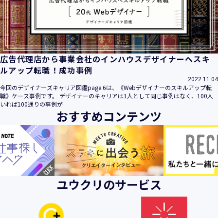
ビス」といいます。）において、お客様が、当社でご利用に
なったサービスの内容、ご利用日時、ご利用回数などのご利
用内容及びご利用履歴に関する情報
【個人情報の取得・収集について】
当社は、以下の方法により、個人情報を取得させていただき
広告代理店から事業会社のインハウスデザイナーへスキ
ます。
ルアップ転職！成功事例
・当社サービスを通じて取得・収集させていただく方法
2022.11.04
今回のデザイナーズキャリア図鑑page.6は、《Webデザイナーのスキルアップ転
当社サービスにおいて、自ら入力された個人情報を、当社は
職》ケース事例です。 デザイナーのキャリアは1人として同じ事例はなく、100人
取得・収集させていただきます。
いれば100通りの事例が
おすすめコンテンツ
・電子メール、郵便、書面、電話等の手段により取得・収集
させていただく方法
当社に対し、電子メール、郵便、書面、電話等の手段によっ
て、ご提供いただいた個人情報を、当社は取得・収集させて
いただきます。
・当社等へアクセスされた際に情報を収集させていただく方
ユウクリのサービス
法
当社サービスをご利用された履歴等を収集させていただきま
す。これらの情報には、利用されるURL、ブラウザや携帯電
話の種類、IPアドレスなどの情報を含みます。