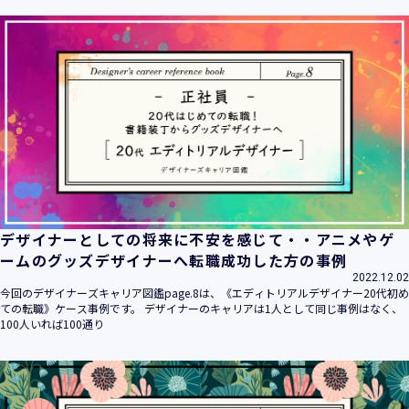
ます。
当社は個人情報の取扱いに関する法令、国が定める指針その
他の規範を遵守致します。
当社は個人情報の漏えい、滅失、き損などのリスクに対して
は、合理的な安全対策を講じて防止する規程、体制を構築
し、継続的に向上させていきます。また、万一の際には速や
かに是正措置を講じます。
当社は個人情報取扱いに関する苦情及び相談に対しては、迅
速かつ誠実に対応致します。
個人情報保護マネジメントシステムは、当社を取り巻く環境
の変化と実情を踏まえ、適時・適切に見直して継続的に改善
をはかっていきます。
デザイナーとしての将来に不安を感じて・・アニメやゲ
個人情報保護方針に関するお問合せ先 兼 個人情報に関する苦
ームのグッズデザイナーへ転職成功した方の事例
情・相談窓口
2022.12.02
株式会社 ユウクリ 個人情報保護管理責任者 安部 洋平
今回のデザイナーズキャリア図鑑page.8は、《エディトリアルデザイナー20代初め
〒151-0073 東京都渋谷区笹塚1-55-7 マルエスファーストビ
ての転職》ケース事例です。 デザイナーのキャリアは1人として同じ事例はなく、
ル 7F
100人いれば100通り
メールアドレス：
info@y-create.co.jp
電話番号：03-6712-7970（土日休日を除く9:00～18:00）