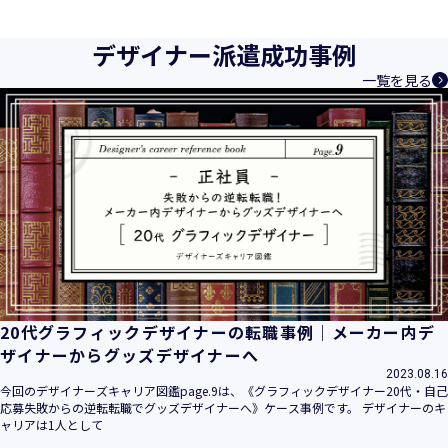
育成等、クリエイティブ領域で独創的なサービスを提供する
クリエイターエージェンシーとして事業を行っており、お客
デザイナー派遣成功事例
様、お取引先関係者の個人情報及び特定個人情報などを、人
一覧を見る
材派遣サービス、人材紹介サービス、請負サービス、その
他、利用者の皆さまの「活躍の場の創造」と「就業の機会の
創出」に利用しています。また、従業者の情報及び特定個人
情報などを従業者管理に利用します。これらから当社にとっ
て個人情報及び特定個人情報の保護が重大な責務であると同
時に、個人情報などの保護を徹底することは企業の社会的責
務と認識しております。そこで、個人情報保護理念と自ら定
めた行動規範に基づき、社会的使命を十分に認識し、本人の
権利の保護、個人情報に関する法規制等を遵守致します。
また、以下に示す方針を具現化するための個人情報保護マネ
ジメントシステムを構築し、最新のＩＴ技術の動向、社会的
要請の変化、経営環境の変動等を常に認識しながら、その継
20代グラフィックデザイナーの転職事例｜メーカー内デ
続的改善に、全社を挙げて取り組むことをここに宣言致しま
ザイナーからグッズデザイナーへ
す。
2023.08.16
当社は、事業の目的に適切な個人情報の取得・利用及び提供
今回のデザイナーズキャリア図鑑page.9は、《グラフィックデザイナー20代・自己
応募失敗からの逆転転職でグッズデザイナーへ》ケース事例です。 デザイナーのキ
を行い、特定された利用目的の達成に必要な範囲を超えた個
ャリアは1人として
人情報の取扱いを行いません。また、そのための措置を講じ