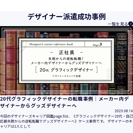
育成等、クリエイティブ領域で独創的なサービスを提供する
クリエイターエージェンシーとして事業を行っており、お客
デザイナー派遣成功事例
様、お取引先関係者の個人情報及び特定個人情報などを、人
一覧を見る
材派遣サービス、人材紹介サービス、請負サービス、その
他、利用者の皆さまの「活躍の場の創造」と「就業の機会の
創出」に利用しています。また、従業者の情報及び特定個人
情報などを従業者管理に利用します。これらから当社にとっ
て個人情報及び特定個人情報の保護が重大な責務であると同
時に、個人情報などの保護を徹底することは企業の社会的責
務と認識しております。そこで、個人情報保護理念と自ら定
めた行動規範に基づき、社会的使命を十分に認識し、本人の
権利の保護、個人情報に関する法規制等を遵守致します。
また、以下に示す方針を具現化するための個人情報保護マネ
ジメントシステムを構築し、最新のＩＴ技術の動向、社会的
要請の変化、経営環境の変動等を常に認識しながら、その継
20代グラフィックデザイナーの転職事例｜メーカー内デ
続的改善に、全社を挙げて取り組むことをここに宣言致しま
ザイナーからグッズデザイナーへ
す。
2023.08.16
当社は、事業の目的に適切な個人情報の取得・利用及び提供
今回のデザイナーズキャリア図鑑page.9は、《グラフィックデザイナー20代・自己
応募失敗からの逆転転職でグッズデザイナーへ》ケース事例です。 デザイナーのキ
を行い、特定された利用目的の達成に必要な範囲を超えた個
ャリアは1人として
人情報の取扱いを行いません。また、そのための措置を講じ