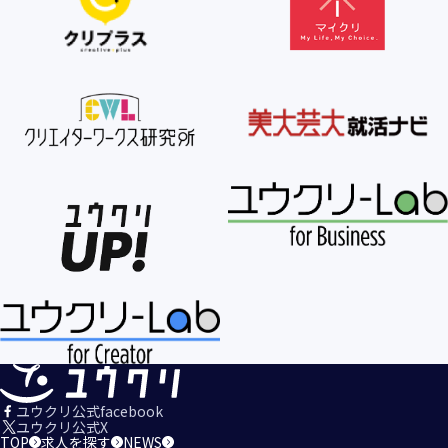
【個人情報の利用目的の公表】
当社は、個人情報を次の利用目的の範囲内で利用すること
を、個人情報の保護に関する法律（個人情報保護法）第21条
第１項及びJISQ15001:2017の附属書A.3.4.2.4に基づき公表し
ます。
＜個人情報の利用目的＞
・当社が取得するお客様の個人情報
１．当社のサービスを提供するため
２．当社のサービスを安心・安全にご利用いただける環境整
備のため
３．当社のサービスの運営・管理のため
４．当社のサービスに関するご案内、お問い合せ等への対応
のため
５．当社、その他当社のサービスについての調査・データ集
積、改善、研究開発のため
６．当社がおすすめする商品・サービスなどのご案内を送
信・送付するため
７．当社とお客様の間での必要な連絡を行うため
ユウクリ公式facebook
８．当社のサービスに関する当社の規約、ポリシー等（以下
ユウクリ公式X
TOP
求人を探す
NEWS
「規約等」といいます。）に違反する行為に対する対応のた