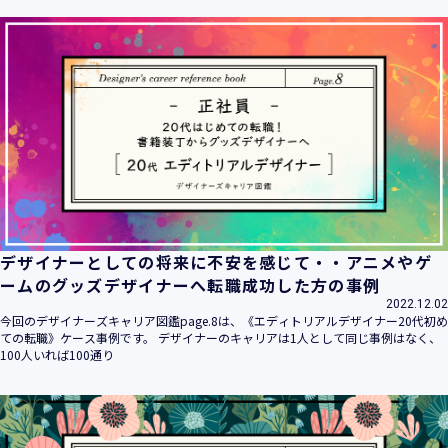
ます。
当社は個人情報の取扱いに関する法令、国が定める指針その
他の規範を遵守致します。
当社は個人情報の漏えい、滅失、き損などのリスクに対して
は、合理的な安全対策を講じて防止する規程、体制を構築
し、継続的に向上させていきます。また、万一の際には速や
かに是正措置を講じます。
当社は個人情報取扱いに関する苦情及び相談に対しては、迅
速かつ誠実に対応致します。
個人情報保護マネジメントシステムは、当社を取り巻く環境
の変化と実情を踏まえ、適時・適切に見直して継続的に改善
をはかっていきます。
デザイナーとしての将来に不安を感じて・・アニメやゲ
個人情報保護方針に関するお問合せ先 兼 個人情報に関する苦
ームのグッズデザイナーへ転職成功した方の事例
情・相談窓口
2022.12.02
株式会社 ユウクリ 個人情報保護管理責任者 安部 洋平
今回のデザイナーズキャリア図鑑page.8は、《エディトリアルデザイナー20代初め
〒151-0073 東京都渋谷区笹塚1-55-7 マルエスファーストビ
ての転職》ケース事例です。 デザイナーのキャリアは1人として同じ事例はなく、
ル 7F
100人いれば100通り
メールアドレス：
info@y-create.co.jp
電話番号：03-6712-7970（土日休日を除く9:00～18:00）