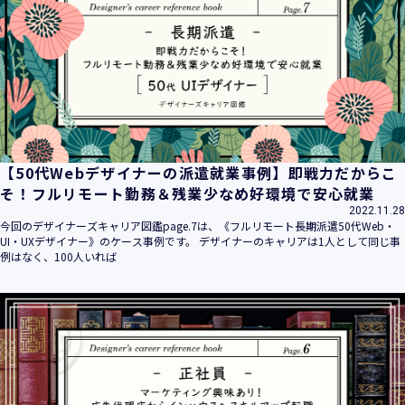
平成16年 2月 1日
平成21年 3月23日 改訂
平成23年 4月 1日 改訂
平成26年 9月10日 改訂
平成27年 6月24日 改訂
平成28年11月 1日 改訂
平成30年 7月 1日 改訂
令和6年 5月 1日 改訂
【50代Webデザイナーの派遣就業事例】即戦力だからこ
令和7年 2月17日 改訂
そ！フルリモート勤務＆残業少なめ好環境で安心就業
2022.11.28
【個人情報】
今回のデザイナーズキャリア図鑑page.7は、《フルリモート長期派遣50代Web・
株式会社ユウクリ（以下「当社」といいます。）が取得する
UI・UXデザイナー》のケース事例です。 デザイナーのキャリアは1人として同じ事
個人情報とは、個人の識別に係る以下の情報をいいます。
例はなく、100人いれば
・住所・氏名・電話番号・電子メールアドレス、クレジット
カード情報、ログインID、パスワード、ニックネーム、IPア
ドレス等において、特定の個人を識別できる情報
（他の情報と照合することができ、それにより特定の個人を
識別することができることとなるものを含みます。）
・当社の運営・提供するサービス（以下総称して「当社サー