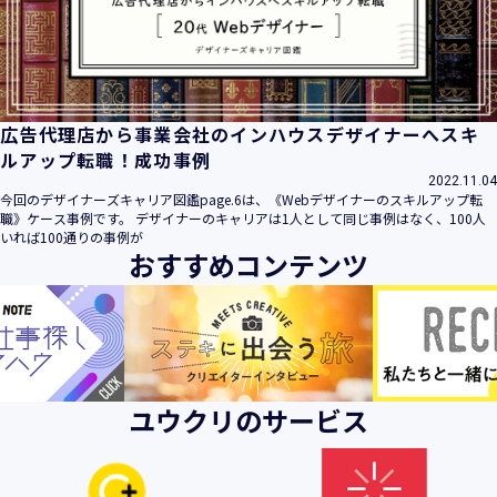
ビス」といいます。）において、お客様が、当社でご利用に
なったサービスの内容、ご利用日時、ご利用回数などのご利
用内容及びご利用履歴に関する情報
【個人情報の取得・収集について】
当社は、以下の方法により、個人情報を取得させていただき
広告代理店から事業会社のインハウスデザイナーへスキ
ます。
ルアップ転職！成功事例
・当社サービスを通じて取得・収集させていただく方法
2022.11.04
今回のデザイナーズキャリア図鑑page.6は、《Webデザイナーのスキルアップ転
当社サービスにおいて、自ら入力された個人情報を、当社は
職》ケース事例です。 デザイナーのキャリアは1人として同じ事例はなく、100人
取得・収集させていただきます。
いれば100通りの事例が
おすすめコンテンツ
・電子メール、郵便、書面、電話等の手段により取得・収集
させていただく方法
当社に対し、電子メール、郵便、書面、電話等の手段によっ
て、ご提供いただいた個人情報を、当社は取得・収集させて
いただきます。
・当社等へアクセスされた際に情報を収集させていただく方
ユウクリのサービス
法
当社サービスをご利用された履歴等を収集させていただきま
す。これらの情報には、利用されるURL、ブラウザや携帯電
話の種類、IPアドレスなどの情報を含みます。