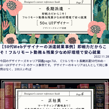
平成16年 2月 1日
平成21年 3月23日 改訂
平成23年 4月 1日 改訂
平成26年 9月10日 改訂
平成27年 6月24日 改訂
平成28年11月 1日 改訂
平成30年 7月 1日 改訂
令和6年 5月 1日 改訂
【50代Webデザイナーの派遣就業事例】即戦力だからこ
令和7年 2月17日 改訂
そ！フルリモート勤務＆残業少なめ好環境で安心就業
2022.11.28
【個人情報】
今回のデザイナーズキャリア図鑑page.7は、《フルリモート長期派遣50代Web・
株式会社ユウクリ（以下「当社」といいます。）が取得する
UI・UXデザイナー》のケース事例です。 デザイナーのキャリアは1人として同じ事
個人情報とは、個人の識別に係る以下の情報をいいます。
例はなく、100人いれば
・住所・氏名・電話番号・電子メールアドレス、クレジット
カード情報、ログインID、パスワード、ニックネーム、IPア
ドレス等において、特定の個人を識別できる情報
（他の情報と照合することができ、それにより特定の個人を
識別することができることとなるものを含みます。）
・当社の運営・提供するサービス（以下総称して「当社サー