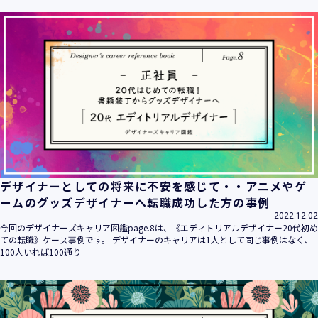
ます。
当社は個人情報の取扱いに関する法令、国が定める指針その
他の規範を遵守致します。
当社は個人情報の漏えい、滅失、き損などのリスクに対して
は、合理的な安全対策を講じて防止する規程、体制を構築
し、継続的に向上させていきます。また、万一の際には速や
かに是正措置を講じます。
当社は個人情報取扱いに関する苦情及び相談に対しては、迅
速かつ誠実に対応致します。
個人情報保護マネジメントシステムは、当社を取り巻く環境
の変化と実情を踏まえ、適時・適切に見直して継続的に改善
をはかっていきます。
デザイナーとしての将来に不安を感じて・・アニメやゲ
個人情報保護方針に関するお問合せ先 兼 個人情報に関する苦
ームのグッズデザイナーへ転職成功した方の事例
情・相談窓口
2022.12.02
株式会社 ユウクリ 個人情報保護管理責任者 安部 洋平
今回のデザイナーズキャリア図鑑page.8は、《エディトリアルデザイナー20代初め
〒151-0073 東京都渋谷区笹塚1-55-7 マルエスファーストビ
ての転職》ケース事例です。 デザイナーのキャリアは1人として同じ事例はなく、
ル 7F
100人いれば100通り
メールアドレス：
info@y-create.co.jp
電話番号：03-6712-7970（土日休日を除く9:00～18:00）