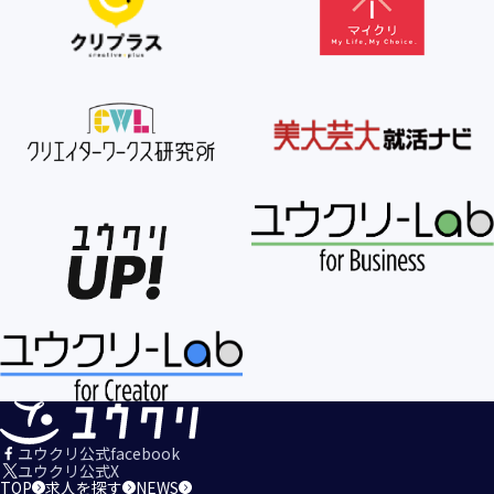
【個人情報の利用目的の公表】
当社は、個人情報を次の利用目的の範囲内で利用すること
を、個人情報の保護に関する法律（個人情報保護法）第21条
第１項及びJISQ15001:2017の附属書A.3.4.2.4に基づき公表し
ます。
＜個人情報の利用目的＞
・当社が取得するお客様の個人情報
１．当社のサービスを提供するため
２．当社のサービスを安心・安全にご利用いただける環境整
備のため
３．当社のサービスの運営・管理のため
４．当社のサービスに関するご案内、お問い合せ等への対応
のため
５．当社、その他当社のサービスについての調査・データ集
積、改善、研究開発のため
６．当社がおすすめする商品・サービスなどのご案内を送
信・送付するため
７．当社とお客様の間での必要な連絡を行うため
ユウクリ公式facebook
８．当社のサービスに関する当社の規約、ポリシー等（以下
ユウクリ公式X
TOP
求人を探す
NEWS
「規約等」といいます。）に違反する行為に対する対応のた