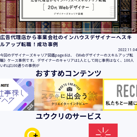
ビス」といいます。）において、お客様が、当社でご利用に
なったサービスの内容、ご利用日時、ご利用回数などのご利
用内容及びご利用履歴に関する情報
【個人情報の取得・収集について】
当社は、以下の方法により、個人情報を取得させていただき
広告代理店から事業会社のインハウスデザイナーへスキ
ます。
ルアップ転職！成功事例
・当社サービスを通じて取得・収集させていただく方法
2022.11.04
今回のデザイナーズキャリア図鑑page.6は、《Webデザイナーのスキルアップ転
当社サービスにおいて、自ら入力された個人情報を、当社は
職》ケース事例です。 デザイナーのキャリアは1人として同じ事例はなく、100人
取得・収集させていただきます。
いれば100通りの事例が
おすすめコンテンツ
・電子メール、郵便、書面、電話等の手段により取得・収集
させていただく方法
当社に対し、電子メール、郵便、書面、電話等の手段によっ
て、ご提供いただいた個人情報を、当社は取得・収集させて
いただきます。
・当社等へアクセスされた際に情報を収集させていただく方
ユウクリのサービス
法
当社サービスをご利用された履歴等を収集させていただきま
す。これらの情報には、利用されるURL、ブラウザや携帯電
話の種類、IPアドレスなどの情報を含みます。