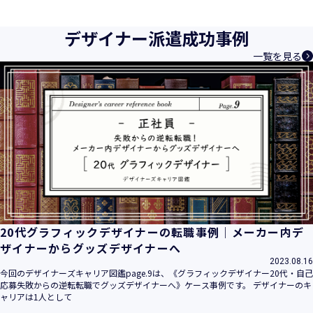
育成等、クリエイティブ領域で独創的なサービスを提供する
クリエイターエージェンシーとして事業を行っており、お客
デザイナー派遣成功事例
様、お取引先関係者の個人情報及び特定個人情報などを、人
一覧を見る
材派遣サービス、人材紹介サービス、請負サービス、その
他、利用者の皆さまの「活躍の場の創造」と「就業の機会の
創出」に利用しています。また、従業者の情報及び特定個人
情報などを従業者管理に利用します。これらから当社にとっ
て個人情報及び特定個人情報の保護が重大な責務であると同
時に、個人情報などの保護を徹底することは企業の社会的責
務と認識しております。そこで、個人情報保護理念と自ら定
めた行動規範に基づき、社会的使命を十分に認識し、本人の
権利の保護、個人情報に関する法規制等を遵守致します。
また、以下に示す方針を具現化するための個人情報保護マネ
ジメントシステムを構築し、最新のＩＴ技術の動向、社会的
要請の変化、経営環境の変動等を常に認識しながら、その継
20代グラフィックデザイナーの転職事例｜メーカー内デ
続的改善に、全社を挙げて取り組むことをここに宣言致しま
ザイナーからグッズデザイナーへ
す。
2023.08.16
当社は、事業の目的に適切な個人情報の取得・利用及び提供
今回のデザイナーズキャリア図鑑page.9は、《グラフィックデザイナー20代・自己
応募失敗からの逆転転職でグッズデザイナーへ》ケース事例です。 デザイナーのキ
を行い、特定された利用目的の達成に必要な範囲を超えた個
ャリアは1人として
人情報の取扱いを行いません。また、そのための措置を講じ