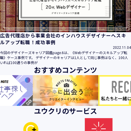
ビス」といいます。）において、お客様が、当社でご利用に
なったサービスの内容、ご利用日時、ご利用回数などのご利
用内容及びご利用履歴に関する情報
【個人情報の取得・収集について】
当社は、以下の方法により、個人情報を取得させていただき
広告代理店から事業会社のインハウスデザイナーへスキ
ます。
ルアップ転職！成功事例
・当社サービスを通じて取得・収集させていただく方法
2022.11.04
今回のデザイナーズキャリア図鑑page.6は、《Webデザイナーのスキルアップ転
当社サービスにおいて、自ら入力された個人情報を、当社は
職》ケース事例です。 デザイナーのキャリアは1人として同じ事例はなく、100人
取得・収集させていただきます。
いれば100通りの事例が
おすすめコンテンツ
・電子メール、郵便、書面、電話等の手段により取得・収集
させていただく方法
当社に対し、電子メール、郵便、書面、電話等の手段によっ
て、ご提供いただいた個人情報を、当社は取得・収集させて
いただきます。
・当社等へアクセスされた際に情報を収集させていただく方
ユウクリのサービス
法
当社サービスをご利用された履歴等を収集させていただきま
す。これらの情報には、利用されるURL、ブラウザや携帯電
話の種類、IPアドレスなどの情報を含みます。