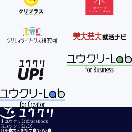
【個人情報の利用目的の公表】
当社は、個人情報を次の利用目的の範囲内で利用すること
を、個人情報の保護に関する法律（個人情報保護法）第21条
第１項及びJISQ15001:2017の附属書A.3.4.2.4に基づき公表し
ます。
＜個人情報の利用目的＞
・当社が取得するお客様の個人情報
１．当社のサービスを提供するため
２．当社のサービスを安心・安全にご利用いただける環境整
備のため
３．当社のサービスの運営・管理のため
４．当社のサービスに関するご案内、お問い合せ等への対応
のため
５．当社、その他当社のサービスについての調査・データ集
積、改善、研究開発のため
６．当社がおすすめする商品・サービスなどのご案内を送
信・送付するため
７．当社とお客様の間での必要な連絡を行うため
ユウクリ公式facebook
８．当社のサービスに関する当社の規約、ポリシー等（以下
ユウクリ公式X
TOP
求人を探す
NEWS
「規約等」といいます。）に違反する行為に対する対応のた