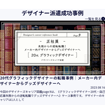
育成等、クリエイティブ領域で独創的なサービスを提供する
クリエイターエージェンシーとして事業を行っており、お客
デザイナー派遣成功事例
様、お取引先関係者の個人情報及び特定個人情報などを、人
一覧を見る
材派遣サービス、人材紹介サービス、請負サービス、その
他、利用者の皆さまの「活躍の場の創造」と「就業の機会の
創出」に利用しています。また、従業者の情報及び特定個人
情報などを従業者管理に利用します。これらから当社にとっ
て個人情報及び特定個人情報の保護が重大な責務であると同
時に、個人情報などの保護を徹底することは企業の社会的責
務と認識しております。そこで、個人情報保護理念と自ら定
めた行動規範に基づき、社会的使命を十分に認識し、本人の
権利の保護、個人情報に関する法規制等を遵守致します。
また、以下に示す方針を具現化するための個人情報保護マネ
ジメントシステムを構築し、最新のＩＴ技術の動向、社会的
要請の変化、経営環境の変動等を常に認識しながら、その継
20代グラフィックデザイナーの転職事例｜メーカー内デ
続的改善に、全社を挙げて取り組むことをここに宣言致しま
ザイナーからグッズデザイナーへ
す。
2023.08.16
当社は、事業の目的に適切な個人情報の取得・利用及び提供
今回のデザイナーズキャリア図鑑page.9は、《グラフィックデザイナー20代・自己
応募失敗からの逆転転職でグッズデザイナーへ》ケース事例です。 デザイナーのキ
を行い、特定された利用目的の達成に必要な範囲を超えた個
ャリアは1人として
人情報の取扱いを行いません。また、そのための措置を講じ