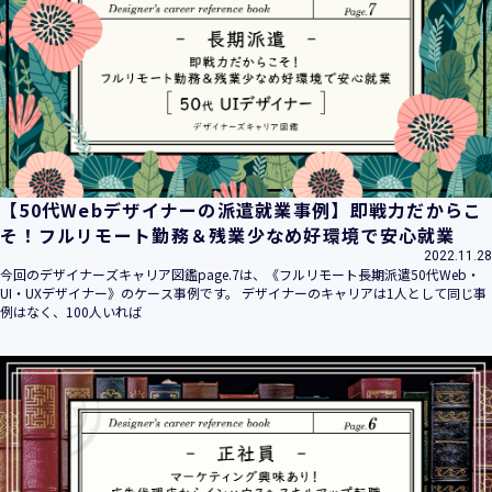
平成16年 2月 1日
平成21年 3月23日 改訂
平成23年 4月 1日 改訂
平成26年 9月10日 改訂
平成27年 6月24日 改訂
平成28年11月 1日 改訂
平成30年 7月 1日 改訂
令和6年 5月 1日 改訂
【50代Webデザイナーの派遣就業事例】即戦力だからこ
令和7年 2月17日 改訂
そ！フルリモート勤務＆残業少なめ好環境で安心就業
2022.11.28
【個人情報】
今回のデザイナーズキャリア図鑑page.7は、《フルリモート長期派遣50代Web・
株式会社ユウクリ（以下「当社」といいます。）が取得する
UI・UXデザイナー》のケース事例です。 デザイナーのキャリアは1人として同じ事
個人情報とは、個人の識別に係る以下の情報をいいます。
例はなく、100人いれば
・住所・氏名・電話番号・電子メールアドレス、クレジット
カード情報、ログインID、パスワード、ニックネーム、IPア
ドレス等において、特定の個人を識別できる情報
（他の情報と照合することができ、それにより特定の個人を
識別することができることとなるものを含みます。）
・当社の運営・提供するサービス（以下総称して「当社サー