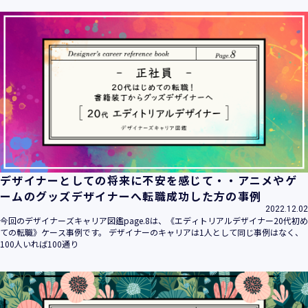
ます。
当社は個人情報の取扱いに関する法令、国が定める指針その
他の規範を遵守致します。
当社は個人情報の漏えい、滅失、き損などのリスクに対して
は、合理的な安全対策を講じて防止する規程、体制を構築
し、継続的に向上させていきます。また、万一の際には速や
かに是正措置を講じます。
当社は個人情報取扱いに関する苦情及び相談に対しては、迅
速かつ誠実に対応致します。
個人情報保護マネジメントシステムは、当社を取り巻く環境
の変化と実情を踏まえ、適時・適切に見直して継続的に改善
をはかっていきます。
デザイナーとしての将来に不安を感じて・・アニメやゲ
個人情報保護方針に関するお問合せ先 兼 個人情報に関する苦
ームのグッズデザイナーへ転職成功した方の事例
情・相談窓口
2022.12.02
株式会社 ユウクリ 個人情報保護管理責任者 安部 洋平
今回のデザイナーズキャリア図鑑page.8は、《エディトリアルデザイナー20代初め
〒151-0073 東京都渋谷区笹塚1-55-7 マルエスファーストビ
ての転職》ケース事例です。 デザイナーのキャリアは1人として同じ事例はなく、
ル 7F
100人いれば100通り
メールアドレス：
info@y-create.co.jp
電話番号：03-6712-7970（土日休日を除く9:00～18:00）