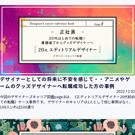
ます。
当社は個人情報の取扱いに関する法令、国が定める指針その
他の規範を遵守致します。
当社は個人情報の漏えい、滅失、き損などのリスクに対して
は、合理的な安全対策を講じて防止する規程、体制を構築
し、継続的に向上させていきます。また、万一の際には速や
かに是正措置を講じます。
当社は個人情報取扱いに関する苦情及び相談に対しては、迅
速かつ誠実に対応致します。
個人情報保護マネジメントシステムは、当社を取り巻く環境
の変化と実情を踏まえ、適時・適切に見直して継続的に改善
をはかっていきます。
デザイナーとしての将来に不安を感じて・・アニメやゲ
個人情報保護方針に関するお問合せ先 兼 個人情報に関する苦
ームのグッズデザイナーへ転職成功した方の事例
情・相談窓口
2022.12.02
株式会社 ユウクリ 個人情報保護管理責任者 安部 洋平
今回のデザイナーズキャリア図鑑page.8は、《エディトリアルデザイナー20代初め
〒151-0073 東京都渋谷区笹塚1-55-7 マルエスファーストビ
ての転職》ケース事例です。 デザイナーのキャリアは1人として同じ事例はなく、
ル 7F
100人いれば100通り
メールアドレス：
info@y-create.co.jp
電話番号：03-6712-7970（土日休日を除く9:00～18:00）