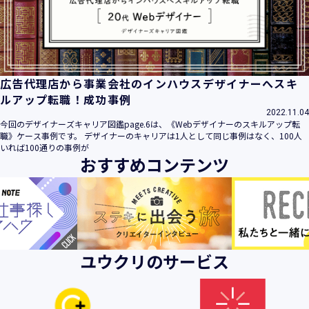
ビス」といいます。）において、お客様が、当社でご利用に
なったサービスの内容、ご利用日時、ご利用回数などのご利
用内容及びご利用履歴に関する情報
【個人情報の取得・収集について】
当社は、以下の方法により、個人情報を取得させていただき
広告代理店から事業会社のインハウスデザイナーへスキ
ます。
ルアップ転職！成功事例
・当社サービスを通じて取得・収集させていただく方法
2022.11.04
今回のデザイナーズキャリア図鑑page.6は、《Webデザイナーのスキルアップ転
当社サービスにおいて、自ら入力された個人情報を、当社は
職》ケース事例です。 デザイナーのキャリアは1人として同じ事例はなく、100人
取得・収集させていただきます。
いれば100通りの事例が
おすすめコンテンツ
・電子メール、郵便、書面、電話等の手段により取得・収集
させていただく方法
当社に対し、電子メール、郵便、書面、電話等の手段によっ
て、ご提供いただいた個人情報を、当社は取得・収集させて
いただきます。
・当社等へアクセスされた際に情報を収集させていただく方
ユウクリのサービス
法
当社サービスをご利用された履歴等を収集させていただきま
す。これらの情報には、利用されるURL、ブラウザや携帯電
話の種類、IPアドレスなどの情報を含みます。