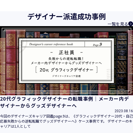
育成等、クリエイティブ領域で独創的なサービスを提供する
クリエイターエージェンシーとして事業を行っており、お客
デザイナー派遣成功事例
様、お取引先関係者の個人情報及び特定個人情報などを、人
一覧を見る
材派遣サービス、人材紹介サービス、請負サービス、その
他、利用者の皆さまの「活躍の場の創造」と「就業の機会の
創出」に利用しています。また、従業者の情報及び特定個人
情報などを従業者管理に利用します。これらから当社にとっ
て個人情報及び特定個人情報の保護が重大な責務であると同
時に、個人情報などの保護を徹底することは企業の社会的責
務と認識しております。そこで、個人情報保護理念と自ら定
めた行動規範に基づき、社会的使命を十分に認識し、本人の
権利の保護、個人情報に関する法規制等を遵守致します。
また、以下に示す方針を具現化するための個人情報保護マネ
ジメントシステムを構築し、最新のＩＴ技術の動向、社会的
要請の変化、経営環境の変動等を常に認識しながら、その継
20代グラフィックデザイナーの転職事例｜メーカー内デ
続的改善に、全社を挙げて取り組むことをここに宣言致しま
ザイナーからグッズデザイナーへ
す。
2023.08.16
当社は、事業の目的に適切な個人情報の取得・利用及び提供
今回のデザイナーズキャリア図鑑page.9は、《グラフィックデザイナー20代・自己
応募失敗からの逆転転職でグッズデザイナーへ》ケース事例です。 デザイナーのキ
を行い、特定された利用目的の達成に必要な範囲を超えた個
ャリアは1人として
人情報の取扱いを行いません。また、そのための措置を講じ