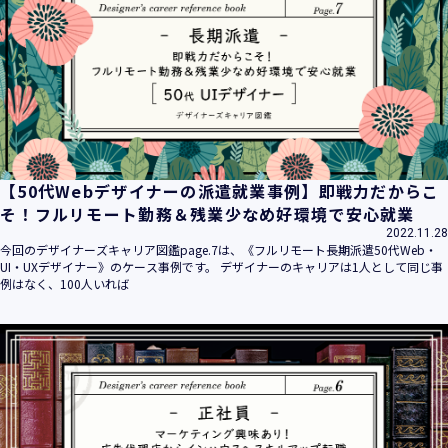
平成16年 2月 1日
平成21年 3月23日 改訂
平成23年 4月 1日 改訂
平成26年 9月10日 改訂
平成27年 6月24日 改訂
平成28年11月 1日 改訂
平成30年 7月 1日 改訂
令和6年 5月 1日 改訂
【50代Webデザイナーの派遣就業事例】即戦力だからこ
令和7年 2月17日 改訂
そ！フルリモート勤務＆残業少なめ好環境で安心就業
2022.11.28
【個人情報】
今回のデザイナーズキャリア図鑑page.7は、《フルリモート長期派遣50代Web・
株式会社ユウクリ（以下「当社」といいます。）が取得する
UI・UXデザイナー》のケース事例です。 デザイナーのキャリアは1人として同じ事
個人情報とは、個人の識別に係る以下の情報をいいます。
例はなく、100人いれば
・住所・氏名・電話番号・電子メールアドレス、クレジット
カード情報、ログインID、パスワード、ニックネーム、IPア
ドレス等において、特定の個人を識別できる情報
（他の情報と照合することができ、それにより特定の個人を
識別することができることとなるものを含みます。）
・当社の運営・提供するサービス（以下総称して「当社サー