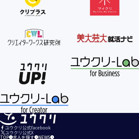
【個人情報の利用目的の公表】
当社は、個人情報を次の利用目的の範囲内で利用すること
を、個人情報の保護に関する法律（個人情報保護法）第21条
第１項及びJISQ15001:2017の附属書A.3.4.2.4に基づき公表し
ます。
＜個人情報の利用目的＞
・当社が取得するお客様の個人情報
１．当社のサービスを提供するため
２．当社のサービスを安心・安全にご利用いただける環境整
備のため
３．当社のサービスの運営・管理のため
４．当社のサービスに関するご案内、お問い合せ等への対応
のため
５．当社、その他当社のサービスについての調査・データ集
積、改善、研究開発のため
６．当社がおすすめする商品・サービスなどのご案内を送
信・送付するため
７．当社とお客様の間での必要な連絡を行うため
ユウクリ公式facebook
８．当社のサービスに関する当社の規約、ポリシー等（以下
ユウクリ公式X
TOP
求人を探す
NEWS
「規約等」といいます。）に違反する行為に対する対応のた