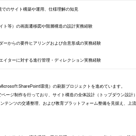
Point環境でのサイト構築や運用、仕様理解の知見

サイト等）の画面遷移図や階層構造の設計実務経験

ダーからの要件ヒアリングおよび合意形成の実務経験

リエイターに対する進行管理・ディレクション実務経験
rosoft SharePoint環境）の刷新プロジェクトを進めています。

でページ制作を行っており、サイト構造の全体設計（トップダウン設計）
存コンテンツの交通整理、および教育プラットフォーム整備を見据え、上

