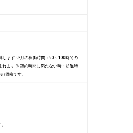
します ※月の稼働時間：90～100時間の
まれます ※契約時間に満たない時・超過時
での価格です。
す。