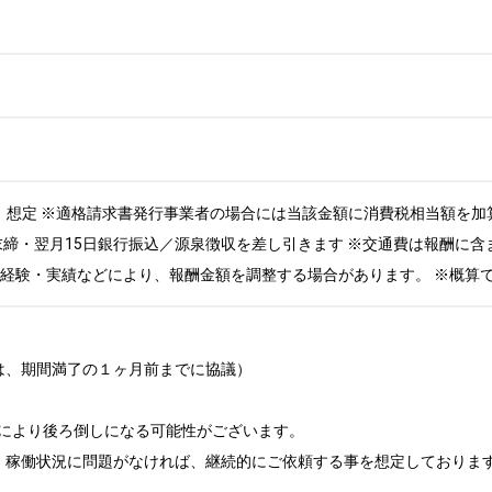
税抜）想定 ※適格請求書発行事業者の場合には当該金額に消費税相当額を加算
月末締・翌月15日銀行振込／源泉徴収を差し引きます ※交通費は報酬に含
・経験・実績などにより、報酬金額を調整する場合があります。 ※概算
は、期間満了の１ヶ月前までに協議）

により後ろ倒しになる可能性がございます。 

、稼働状況に問題がなければ、継続的にご依頼する事を想定しておりま