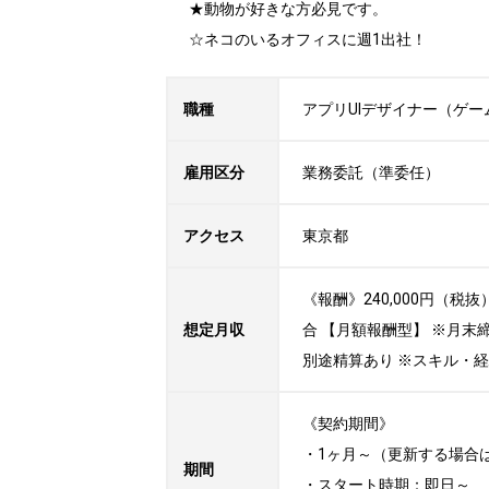
★動物が好きな方必見です。

☆ネコのいるオフィスに週1出社！
職種
アプリUIデザイナー（ゲー
雇用区分
業務委託（準委任）
アクセス
東京都
《報酬》240,000円（
想定月収
合 【月額報酬型】 ※月
別途精算あり ※スキル・
《契約期間》

・1ヶ月～（更新する場合
期間
・スタート時期：即日～ 
