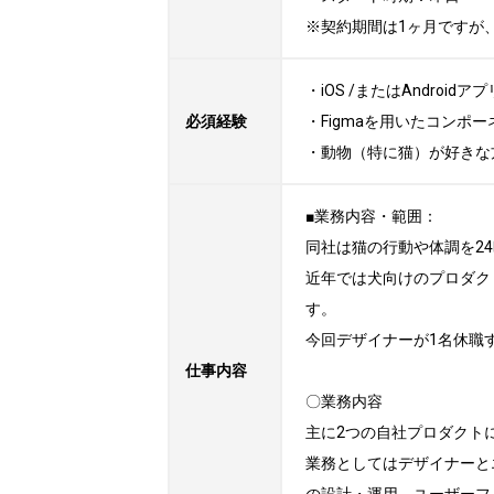
※契約期間は1ヶ月ですが
・iOS /またはAndroid
必須経験
・Figmaを用いたコンポー
・動物（特に猫）が好きな
■業務内容・範囲：

同社は猫の行動や体調を2
近年では犬向けのプロダク
す。

今回デザイナーが1名休職
仕事内容
〇業務内容

主に2つの自社プロダクト
業務としてはデザイナーとエ