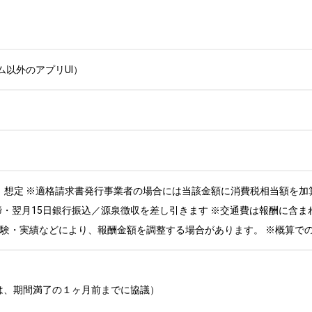
ム以外のアプリUI）
税抜）想定 ※適格請求書発行事業者の場合には当該金額に消費税相当額を加
末締・翌月15日銀行振込／源泉徴収を差し引きます ※交通費は報酬に含ま
経験・実績などにより、報酬金額を調整する場合があります。 ※概算で
は、期間満了の１ヶ月前までに協議）
