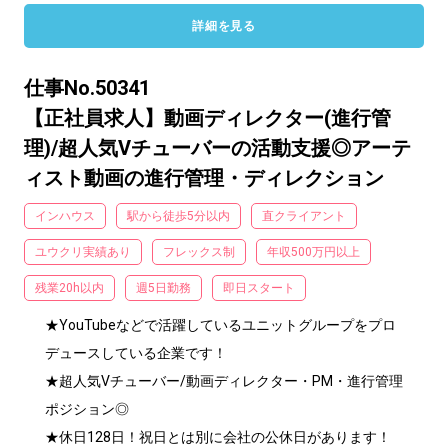
詳細を見る
仕事No.50341
【正社員求人】動画ディレクター(進行管
理)/超人気Vチューバーの活動支援◎アーテ
ィスト動画の進行管理・ディレクション
インハウス
駅から徒歩5分以内
直クライアント
ユウクリ実績あり
フレックス制
年収500万円以上
残業20h以内
週5日勤務
即日スタート
★YouTubeなどで活躍しているユニットグループをプロ
デュースしている企業です！

★超人気Vチューバー/動画ディレクター・PM・進行管理
ポジション◎

★休日128日！祝日とは別に会社の公休日があります！