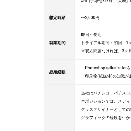
JR山手線他3路線 「大崎」
想定時給
〜2,000円
即日～長期

就業期間
トライアル期間：初回：1ヶ
※双方問題なければ、3ヶ
・Photoshopやillustr
必須経験
・印刷物(紙媒体)の知識が
当社はパチンコ・パチスロ
本ポジションでは、メディ
グッズデザイナーとしての
グラフィックの経験を生か