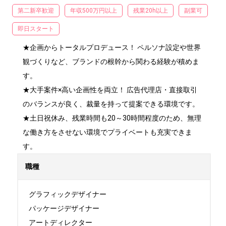
第二新卒歓迎
年収500万円以上
残業20h以上
副業可
即日スタート
★企画からトータルプロデュース！ ペルソナ設定や世界
観づくりなど、ブランドの根幹から関わる経験が積めま
す。

★大手案件×高い企画性を両立！ 広告代理店・直接取引
のバランスが良く、裁量を持って提案できる環境です。

★土日祝休み、残業時間も20～30時間程度のため、無理
な働き方をさせない環境でプライベートも充実できま
す。
職種
グラフィックデザイナー

パッケージデザイナー

アートディレクター