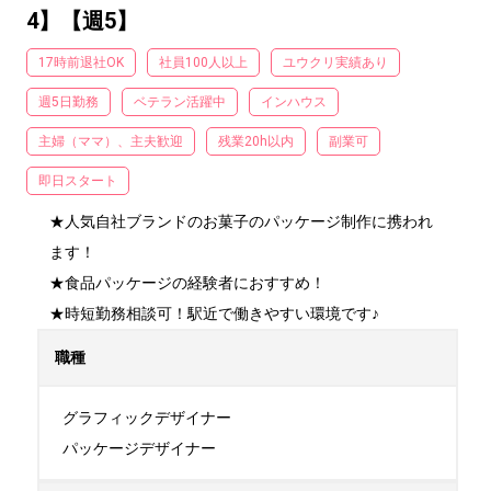
4】【週5】
17時前退社OK
社員100人以上
ユウクリ実績あり
週5日勤務
ベテラン活躍中
インハウス
主婦（ママ）、主夫歓迎
残業20h以内
副業可
即日スタート
★人気自社ブランドのお菓子のパッケージ制作に携われ
ます！

★食品パッケージの経験者におすすめ！

★時短勤務相談可！駅近で働きやすい環境です♪
職種
グラフィックデザイナー

パッケージデザイナー