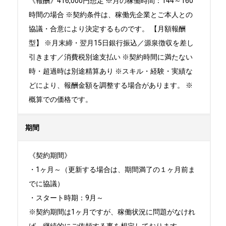
《報酬》416,000円想定 ※月の稼働時間：144～160
時間の場合 ※契約条件は、稼働先企業とご本人との
協議・合意により決定するものです。 【月額報酬
型】 ※月末締・翌月15日銀行振込／源泉徴収を差し
引きます／消費税別途支払い ※契約時間に満たない
時・超過時は別途精算あり ※スキル・経験・実績な
どにより、報酬金額を調整する場合があります。 ※
概算での価格です。
期間
《契約期間》

・1ヶ月～（更新する場合は、期間満了の１ヶ月前ま
でに協議）

・スタート時期：9月～ 

※契約期間は1ヶ月ですが、稼働状況に問題がなけれ