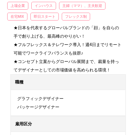
上場企業
インハウス
主婦（ママ）、主夫歓迎
在宅MIX
即日スタート
フレックス制
★日本を代表するグローバルブランドの「顔」を自らの
手で創り上げる、最高峰のやりがい！

★フルフレックス＆テレワーク導入！週4日までリモート
可能でワークライフバランスも抜群♪

★コンセプト立案からグローバル展開まで、裁量を持っ
てデザイナーとしての市場価値を高められる環境！
職種
グラフィックデザイナー

パッケージデザイナー
雇用区分