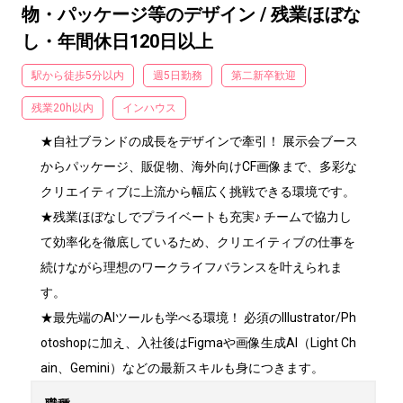
物・パッケージ等のデザイン / 残業ほぼな
し・年間休日120日以上
駅から徒歩5分以内
週5日勤務
第二新卒歓迎
残業20h以内
インハウス
★自社ブランドの成長をデザインで牽引！ 展示会ブース
からパッケージ、販促物、海外向けCF画像まで、多彩な
クリエイティブに上流から幅広く挑戦できる環境です。

★残業ほぼなしでプライベートも充実♪ チームで協力し
て効率化を徹底しているため、クリエイティブの仕事を
続けながら理想のワークライフバランスを叶えられま
す。

★最先端のAIツールも学べる環境！ 必須のIllustrator/Ph
otoshopに加え、入社後はFigmaや画像生成AI（Light Ch
ain、Gemini）などの最新スキルも身につきます。