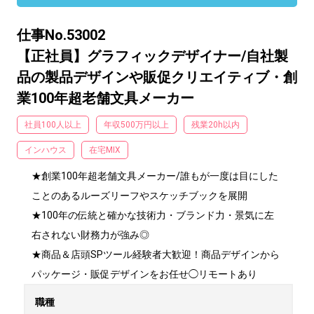
仕事No.53002
【正社員】グラフィックデザイナー/自社製
品の製品デザインや販促クリエイティブ・創
業100年超老舗文具メーカー
社員100人以上
年収500万円以上
残業20h以内
インハウス
在宅MIX
★創業100年超老舗文具メーカー/誰もが一度は目にした
ことのあるルーズリーフやスケッチブックを展開

★100年の伝統と確かな技術力・ブランド力・景気に左
右されない財務力が強み◎

★商品＆店頭SPツール経験者大歓迎！商品デザインから
パッケージ・販促デザインをお任せ◯リモートあり
職種