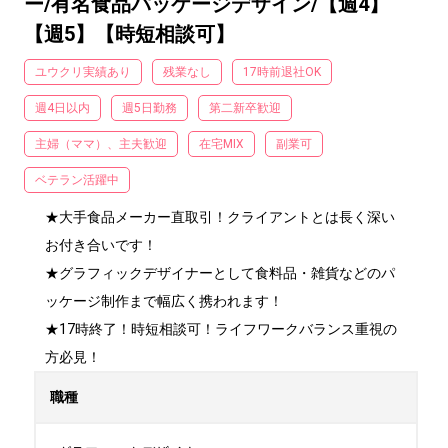
ー/有名食品パッケージデザイン/【週4】
【週5】【時短相談可】
ユウクリ実績あり
残業なし
17時前退社OK
週4日以内
週5日勤務
第二新卒歓迎
主婦（ママ）、主夫歓迎
在宅MIX
副業可
ベテラン活躍中
★大手食品メーカー直取引！クライアントとは長く深い
お付き合いです！

★グラフィックデザイナーとして食料品・雑貨などのパ
ッケージ制作まで幅広く携われます！

★17時終了！時短相談可！ライフワークバランス重視の
方必見！
職種