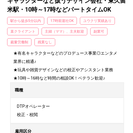
キャラクターなど扱うデザイン会社・東久留
米駅・10時～17時などパートタイムOK
駅から徒歩5分以内
17時前退社OK
ユウクリ実績あり
直クライアント
主婦（ママ）、主夫歓迎
副業可
裁量労働制
残業なし
★有名キャラクターなどのプロデュース事業◎エンタメ
業界に精通♪

★玩具や雑貨デザインなどの校正やアシスタント業務

★10時～16時など時間の相談OK！ベテラン歓迎♪
職種
DTPオペレーター

校正・校閲
雇用区分