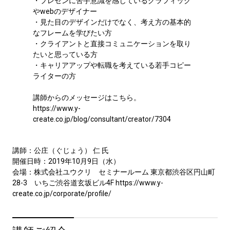
・プレゼンに苦⼿意識を感じているグラフィック
やwebのデザイナー

・⾒た⽬のデザインだけでなく、考え⽅の基本的
なフレームを学びたい⽅

・クライアントと直接コミュニケーションを取り
たいと思っている⽅

・キャリアアップや転職を考えている若⼿コピー
ライターの⽅

講師からのメッセージはこちら。

https://www.y-
create.co.jp/blog/consultant/creator/7304
講師：公庄（ぐじょう） 仁 氏
開催日時：2019年10月9日（水）
会場：株式会社ユウクリ セミナールーム 東京都渋谷区円山町
28-3 いちご渋谷道玄坂ビル4F https://www.y-
create.co.jp/corporate/profile/