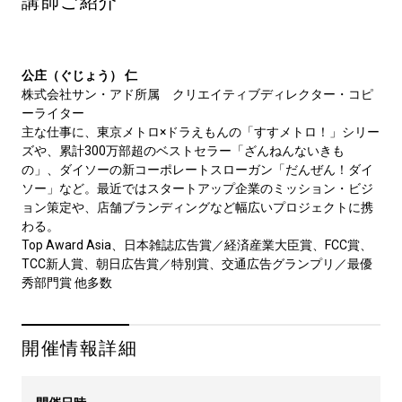
講師ご紹介
公庄（ぐじょう） 仁
株式会社サン・アド所属　クリエイティブディレクター・コピ
ーライター

主な仕事に、東京メトロ×ドラえもんの「すすメトロ！」シリー
ズや、累計300万部超のベストセラー「ざんねんないきも
の」、ダイソーの新コーポレートスローガン「だんぜん！ダイ
ソー」など。最近ではスタートアップ企業のミッション・ビジ
ョン策定や、店舗ブランディングなど幅広いプロジェクトに携
わる。

Top Award Asia、日本雑誌広告賞／経済産業大臣賞、FCC賞、
TCC新人賞、朝日広告賞／特別賞、交通広告グランプリ／最優
秀部門賞 他多数
開催情報詳細