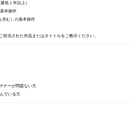
最低１年以上）

rの基本操作

算を含む）の基本操作

ご担当された作品またはタイトルをご教示ください。
マナーが問題ない方

読んでいる方