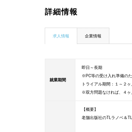
詳細情報
求人情報
企業情報
即日～長期

※PC等の受け入れ準備の
就業期間
トライアル期間：１～２ヶ月
※双方問題なければ、４ヶ
【概要】

老舗出版社のTLラノベ＆T