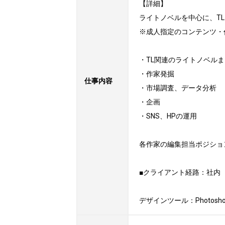
【詳細】

ライトノベルを中心に、T
※成人指定のコンテンツ・
・TL関連のライトノベル
・作家発掘

仕事内容
・市場調査、データ分析

・企画

・SNS、HPの運用

各作家の編集担当ポジショ
■クライアント経路：社内

デザインツール：Photoshop, I