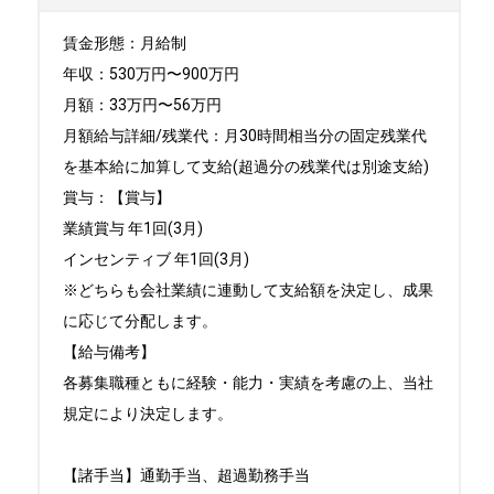
賃金形態：月給制

年収：530万円〜900万円

月額：33万円〜56万円

月額給与詳細/残業代：月30時間相当分の固定残業代
を基本給に加算して支給(超過分の残業代は別途支給)

賞与：【賞与】

業績賞与 年1回(3月)

インセンティブ 年1回(3月)

※どちらも会社業績に連動して支給額を決定し、成果
に応じて分配します。

【給与備考】

各募集職種ともに経験・能力・実績を考慮の上、当社
規定により決定します。

【諸手当】通勤手当、超過勤務手当
