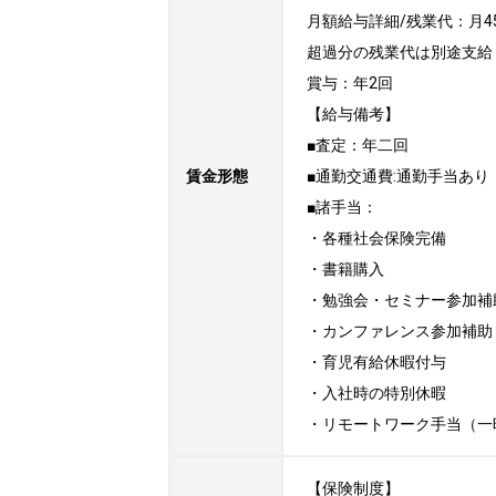
月額給与詳細/残業代：月4
超過分の残業代は別途支給

賞与：年2回

【給与備考】

■査定：年二回

賃金形態
■通勤交通費:通勤手当あり

■諸手当：

・各種社会保険完備

・書籍購入

・勉強会・セミナー参加補助
・カンファレンス参加補助

・育児有給休暇付与

・入社時の特別休暇

・リモートワーク手当（一時金：
【保険制度】
