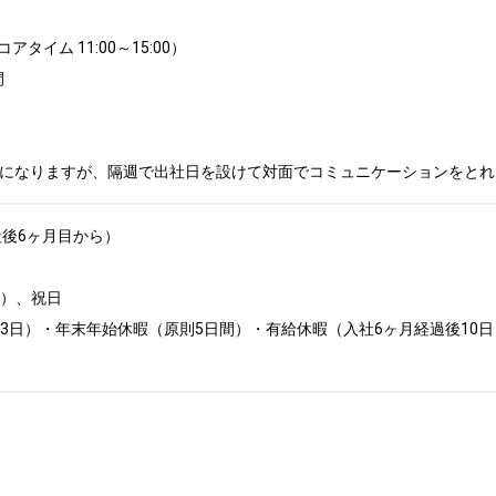
イム 11:00～15:00）



ンになりますが、隔週で出社日を設けて対面でコミュニケーションをと
後6ヶ月目から）

、祝日	

3日）・年末年始休暇（原則5日間）・有給休暇（入社6ヶ月経過後10日