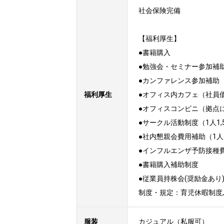
社会保険完備

【福利厚生】

●書籍購入

●勉強会・セミナー参加補助
●カンファレンス参加補助

福利厚生
●オフィス内カフェ（社員価
●オフィスコンビニ（拠点に
●サークル活動制度（1人1,5
●社内懇親会費用補助（1人5,
●インフルエンザ予防接種
●書籍購入補助制度

●従業員持株会(奨励金あり)
制度・規定：育児休暇制度,
服装
カジュアル（私服可）