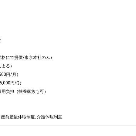


格にて提供/東京本社のみ）

よる）

00円/月）

000円/Q）

費用負担（扶養家族も可）

　

 産前産後休暇制度, 介護休暇制度