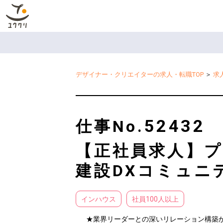
デザイナー・クリエイターの求人・転職TOP
＞
求
52432
仕事No.
【正社員求人】プ
建設DXコミュニ
インハウス
社員100人以上
★業界リーダーとの深いリレーション構築か