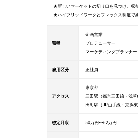
★新しいマーケットの切り口を見つけ、収益
★ハイブリッドワークとフレックス制度で
企画営業

職種
プロデューサー

マーケティングプランナー
雇用区分
正社員
東京都

アクセス
三田駅（都営三田線・浅草線
田町駅（JR山手線・京浜
想定月収
50万円〜62万円