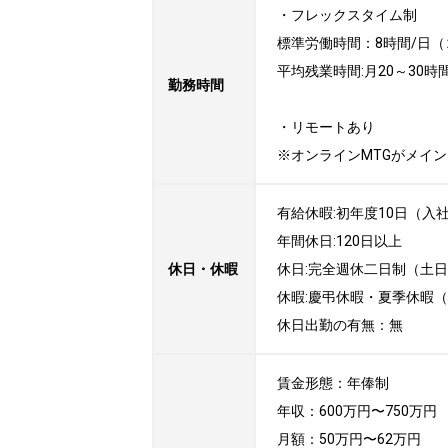
・フレックスタイム制

標準労働時間：8時間/日（コアタ
平均残業時間:月20～30時間
勤務時間
・リモートあり

※オンラインMTGがメイ
有給休暇:初年度10日（入社
年間休日:120日以上

休日・休暇
休日:完全週休二日制（土日）
休暇:慶弔休暇・夏季休暇（
休日出勤の有無：無
賃金形態：年俸制

年収：600万円〜750万円

月額：50万円〜62万円
