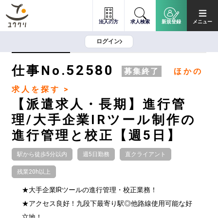
法人の方
求人検索
新規登録
メニュー
ログイン
52580
仕事No.
募集終了
ほかの
求人を探す >
【派遣求人・長期】進行管
理/大手企業IRツール制作の
進行管理と校正【週5日】
駅から徒歩5分以内
週5日勤務
直クライアント
残業20h以上
★大手企業IRツールの進行管理・校正業務！

★アクセス良好！九段下最寄り駅◎他路線使用可能な好
立地！