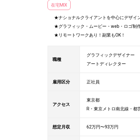
在宅MIX
★ナショナルクライアントを中心にデザイン
★グラフィック・ムービー・web・ロゴ制
★リモートワークあり！副業もOK！
グラフィックデザイナー

職種
アートディレクター
雇用区分
正社員
東京都

アクセス
R・東京メトロ南北線・都営
想定月収
62万円〜93万円