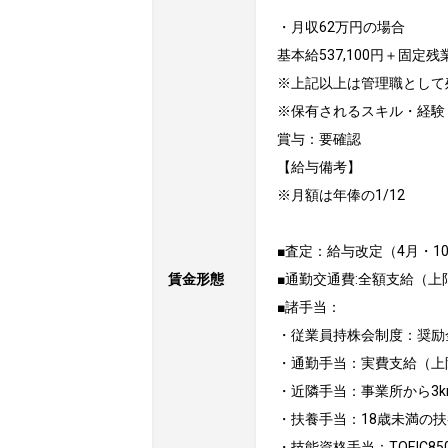
・月収62万円の場合

基本給537,100円＋固定残業
※上記以上は管理職として
※保有されるスキル・経験
賞与：要確認

【給与備考】

※月額は年俸の1/12

■査定：給与改定（4月・10
賃金形態
■通勤交通費:全額支給（上限3
■諸手当：

・従業員持株会制度：奨励金
・通勤手当：実費支給（上限30
・近隣手当：事業所から3km
・扶養手当：18歳未満の扶養
・技能資格手当：TOEIC85