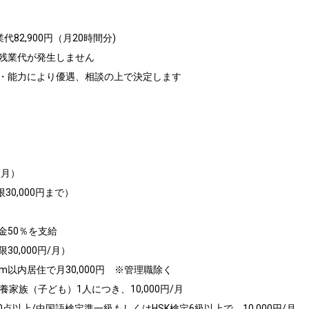
代82,900円（月20時間分)

残業代が発生しません

・能力により優遇、相談の上で決定します

月）

0,000円まで）

50％を支給

,000円/月）

以内居住で月30,000円　※管理職除く

家族（子ども）1人につき、10,000円/月

0点以上/中国語検定準一級もしくはHSK検定6級以上で、10,000円/月
