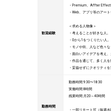
・Premium、Affter E
・Web、アプリ等のアート
＜求める人物像＞

歓迎経験
・考えることが好きな人。

・0から1をつくりたい人。

・モノや街、人など色々な
・面白いアイデアを考え、
・作品を通じて、多く人を
・妥協せずにクオリティを
勤務時間:9:30〜18:30

実働時間:8時間

残業時間:月20～40時間

勤務時間
・一部リモート可（毎週水