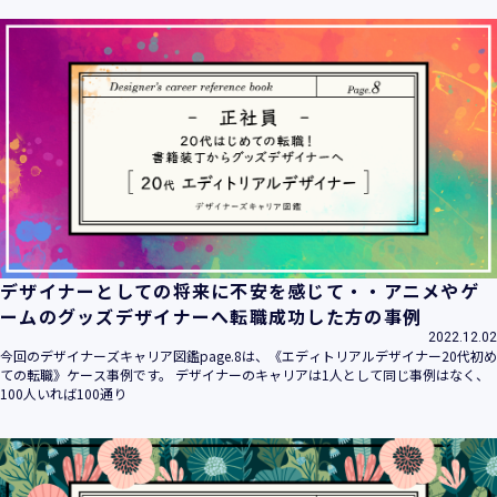
ます。
当社は個人情報の取扱いに関する法令、国が定める指針その
他の規範を遵守致します。
当社は個人情報の漏えい、滅失、き損などのリスクに対して
は、合理的な安全対策を講じて防止する規程、体制を構築
し、継続的に向上させていきます。また、万一の際には速や
かに是正措置を講じます。
当社は個人情報取扱いに関する苦情及び相談に対しては、迅
速かつ誠実に対応致します。
個人情報保護マネジメントシステムは、当社を取り巻く環境
の変化と実情を踏まえ、適時・適切に見直して継続的に改善
をはかっていきます。
デザイナーとしての将来に不安を感じて・・アニメやゲ
個人情報保護方針に関するお問合せ先 兼 個人情報に関する苦
ームのグッズデザイナーへ転職成功した方の事例
情・相談窓口
2022.12.02
株式会社 ユウクリ 個人情報保護管理責任者 安部 洋平
今回のデザイナーズキャリア図鑑page.8は、《エディトリアルデザイナー20代初め
〒151-0073 東京都渋谷区笹塚1-55-7 マルエスファーストビ
ての転職》ケース事例です。 デザイナーのキャリアは1人として同じ事例はなく、
ル 7F
100人いれば100通り
メールアドレス：
info@y-create.co.jp
電話番号：03-6712-7970（土日休日を除く9:00～18:00）