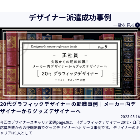
育成等、クリエイティブ領域で独創的なサービスを提供する
クリエイターエージェンシーとして事業を行っており、お客
デザイナー派遣成功事例
様、お取引先関係者の個人情報及び特定個人情報などを、人
一覧を見る
材派遣サービス、人材紹介サービス、請負サービス、その
他、利用者の皆さまの「活躍の場の創造」と「就業の機会の
創出」に利用しています。また、従業者の情報及び特定個人
情報などを従業者管理に利用します。これらから当社にとっ
て個人情報及び特定個人情報の保護が重大な責務であると同
時に、個人情報などの保護を徹底することは企業の社会的責
務と認識しております。そこで、個人情報保護理念と自ら定
めた行動規範に基づき、社会的使命を十分に認識し、本人の
権利の保護、個人情報に関する法規制等を遵守致します。
また、以下に示す方針を具現化するための個人情報保護マネ
ジメントシステムを構築し、最新のＩＴ技術の動向、社会的
要請の変化、経営環境の変動等を常に認識しながら、その継
20代グラフィックデザイナーの転職事例｜メーカー内デ
続的改善に、全社を挙げて取り組むことをここに宣言致しま
ザイナーからグッズデザイナーへ
す。
2023.08.16
当社は、事業の目的に適切な個人情報の取得・利用及び提供
今回のデザイナーズキャリア図鑑page.9は、《グラフィックデザイナー20代・自己
応募失敗からの逆転転職でグッズデザイナーへ》ケース事例です。 デザイナーのキ
を行い、特定された利用目的の達成に必要な範囲を超えた個
ャリアは1人として
人情報の取扱いを行いません。また、そのための措置を講じ