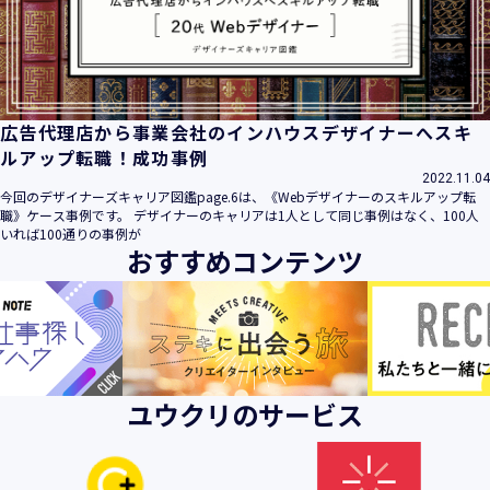
ビス」といいます。）において、お客様が、当社でご利用に
なったサービスの内容、ご利用日時、ご利用回数などのご利
用内容及びご利用履歴に関する情報
【個人情報の取得・収集について】
当社は、以下の方法により、個人情報を取得させていただき
広告代理店から事業会社のインハウスデザイナーへスキ
ます。
ルアップ転職！成功事例
・当社サービスを通じて取得・収集させていただく方法
2022.11.04
今回のデザイナーズキャリア図鑑page.6は、《Webデザイナーのスキルアップ転
当社サービスにおいて、自ら入力された個人情報を、当社は
職》ケース事例です。 デザイナーのキャリアは1人として同じ事例はなく、100人
取得・収集させていただきます。
いれば100通りの事例が
おすすめコンテンツ
・電子メール、郵便、書面、電話等の手段により取得・収集
させていただく方法
当社に対し、電子メール、郵便、書面、電話等の手段によっ
て、ご提供いただいた個人情報を、当社は取得・収集させて
いただきます。
・当社等へアクセスされた際に情報を収集させていただく方
ユウクリのサービス
法
当社サービスをご利用された履歴等を収集させていただきま
す。これらの情報には、利用されるURL、ブラウザや携帯電
話の種類、IPアドレスなどの情報を含みます。