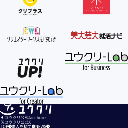
【個人情報の利用目的の公表】
当社は、個人情報を次の利用目的の範囲内で利用すること
を、個人情報の保護に関する法律（個人情報保護法）第21条
第１項及びJISQ15001:2017の附属書A.3.4.2.4に基づき公表し
ます。
＜個人情報の利用目的＞
・当社が取得するお客様の個人情報
１．当社のサービスを提供するため
２．当社のサービスを安心・安全にご利用いただける環境整
備のため
３．当社のサービスの運営・管理のため
４．当社のサービスに関するご案内、お問い合せ等への対応
のため
５．当社、その他当社のサービスについての調査・データ集
積、改善、研究開発のため
６．当社がおすすめする商品・サービスなどのご案内を送
信・送付するため
７．当社とお客様の間での必要な連絡を行うため
ユウクリ公式facebook
８．当社のサービスに関する当社の規約、ポリシー等（以下
ユウクリ公式X
TOP
求人を探す
NEWS
「規約等」といいます。）に違反する行為に対する対応のた