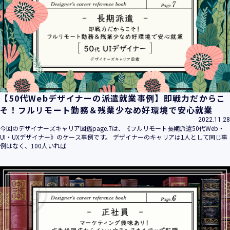
平成16年 2月 1日
平成21年 3月23日 改訂
平成23年 4月 1日 改訂
平成26年 9月10日 改訂
平成27年 6月24日 改訂
平成28年11月 1日 改訂
平成30年 7月 1日 改訂
令和6年 5月 1日 改訂
【50代Webデザイナーの派遣就業事例】即戦力だからこ
令和7年 2月17日 改訂
そ！フルリモート勤務＆残業少なめ好環境で安心就業
2022.11.28
【個人情報】
今回のデザイナーズキャリア図鑑page.7は、《フルリモート長期派遣50代Web・
株式会社ユウクリ（以下「当社」といいます。）が取得する
UI・UXデザイナー》のケース事例です。 デザイナーのキャリアは1人として同じ事
個人情報とは、個人の識別に係る以下の情報をいいます。
例はなく、100人いれば
・住所・氏名・電話番号・電子メールアドレス、クレジット
カード情報、ログインID、パスワード、ニックネーム、IPア
ドレス等において、特定の個人を識別できる情報
（他の情報と照合することができ、それにより特定の個人を
識別することができることとなるものを含みます。）
・当社の運営・提供するサービス（以下総称して「当社サー