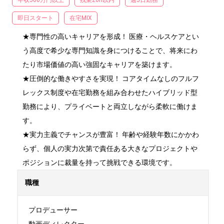
年収500万円以上
残業20h以内
週5日勤務
即日スタート
在宅MIX
★専門性の高いキャリアを形成！ 医療・ヘルスケアとい
う高度で希少な専門知識を身につけることで、将来にわ
たり市場価値の高い強固なキャリアを築けます。

★圧倒的な働きやすさを実現！ コアタイムなしのフルフ
レックス制度や在宅勤務を組み合わせたハイブリッド型
勤務により、プライベートと両立しながら柔軟に働けま
す。

★実力主義でチャンスが豊富！ 年齢や経験年数にかかわ
らず、個人の実力次第で責任ある大きなプロジェクトや
ポジションに裁量を持って挑戦できる環境です。
職種
プロデューサー
