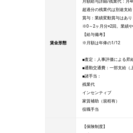
月額給与詳細/残業代：月4
超過分の残業代は別途支給

賞与：業績変動賞与はあり
※0～2ヶ月分×2回。業績
【給与備考】

賃金形態
※月額は年俸の1/12

■査定：人事評価による昇給
■通勤交通費：一部支給（上限
■諸手当：

残業代

インセンティブ

家賃補助（規程有）

役職手当
【保険制度】
