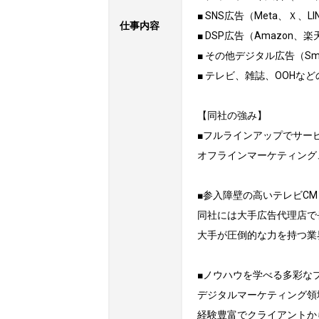
■ SNS広告（Meta、Ｘ、LIN
仕事内容
■ DSP広告（Amazon、楽天
■ その他デジタル広告（SmartN
■ テレビ、雑誌、OOHなど
【同社の強み】

■フルラインアップでサービ
オフラインマーケティング
■参入障壁の高いテレビCM
同社には大手広告代理店で
大手が圧倒的な力を持つ業
■ノウハウを学べる多彩な
デジタルマーケティング領
経験豊富でクライアントか