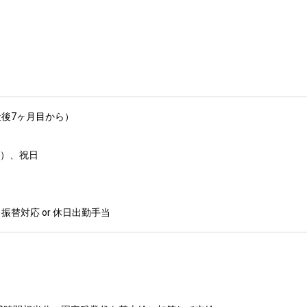
後7ヶ月目から）

、祝日	

 振替対応 or 休日出勤手当