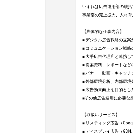
いずれは広告運用部の統括
事業部の売上拡大、人材育
【具体的な仕事内容】

■ デジタル広告戦略の立案
■ コミュニケーション戦略
■ 大手広告代理店と連携し
■ 提案資料、レポートなど
■ バナー・動画・キャッチ
■ 外部環境分析、内部環境
■ 広告効果向上を目的とした
■その他広告運用に必要な業
【取扱いサービス】

■ リスティング広告（Google、
■ ディスプレイ広告（GDN、