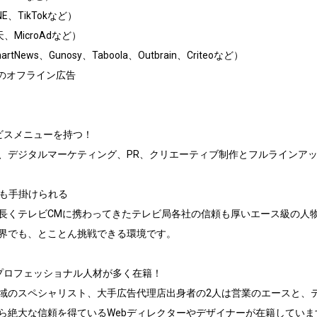
E、TikTokなど）

、MicroAdなど）

ews、Gunosy、Taboola、Outbrain、Criteoなど）

のオフライン広告

スメニューを持つ！

、デジタルマーケティング、PR、クリエーティブ制作とフルラインアッ
も手掛けられる

長くテレビCMに携わってきたテレビ局各社の信頼も厚いエース級の人物
界でも、とことん挑戦できる環境です。

プロフェッショナル人材が多く在籍！

域のスペシャリスト、大手広告代理店出身者の2人は営業のエースと、テ
ら絶大な信頼を得ているWebディレクターやデザイナーが在籍しています