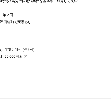
0時間相当分の固定残業代を基本給に加算して支給

：年２回

や評価連動で変動あり

／半期に1回（年2回）

30,000円まで）
