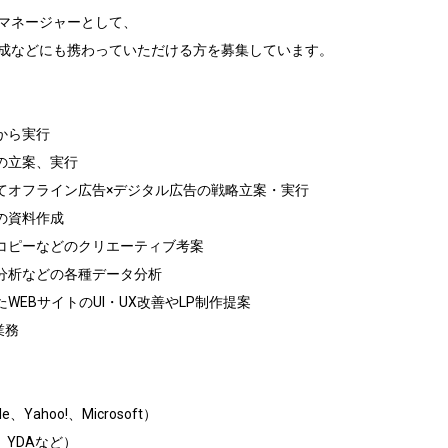
マネージャーとして、

成などにも携わっていただける方を募集しています。

から実行

の立案、実行

てオフライン広告×デジタル広告の戦略立案・実行

の資料作成

コピーなどのクリエーティブ考案

分析などの各種データ分析

WEBサイトのUI・UX改善やLP制作提案

務

Yahoo!、Microsoft）

YDAなど）
