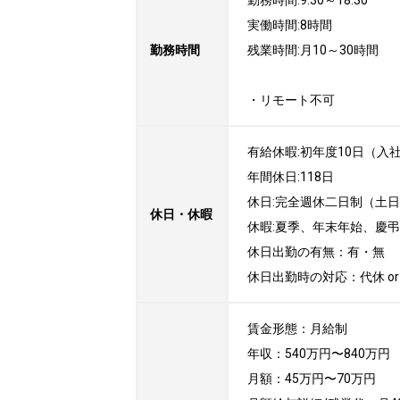
勤務時間:9:30～18:30

実働時間:8時間

勤務時間
残業時間:月10～30時間

・リモート不可
有給休暇:初年度10日（入社
年間休日:118日

休日:完全週休二日制（土日）
休日・休暇
休暇:夏季、年末年始、慶弔

休日出勤の有無：有・無

休日出勤時の対応：代休 or
賃金形態：月給制

年収：540万円〜840万円

月額：45万円〜70万円
