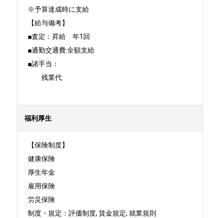
※予算達成時に支給

【給与備考】

■査定：昇給　年1回

■通勤交通費:全額支給

■諸手当：

　　残業代

福利厚生
【保険制度】

健康保険

厚生年金

雇用保険

労災保険

制度・規定：評価制度, 賃金規定, 就業規則
