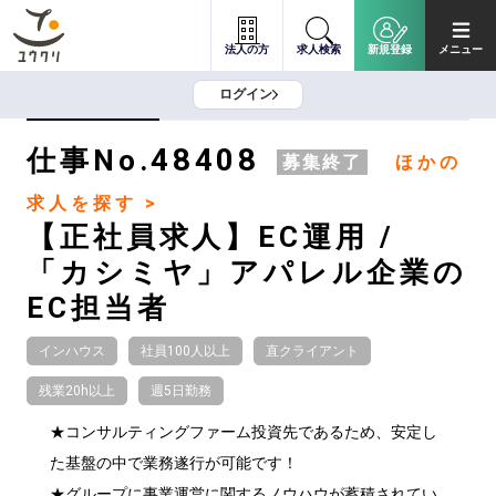
法人の方
求人検索
新規登録
メニュー
ログイン
48408
仕事No.
募集終了
ほかの
求人を探す >
【正社員求人】EC運用 /
「カシミヤ」アパレル企業の
EC担当者
インハウス
社員100人以上
直クライアント
残業20h以上
週5日勤務
★コンサルティングファーム投資先であるため、安定し
た基盤の中で業務遂行が可能です！

★グループに事業運営に関するノウハウが蓄積されてい