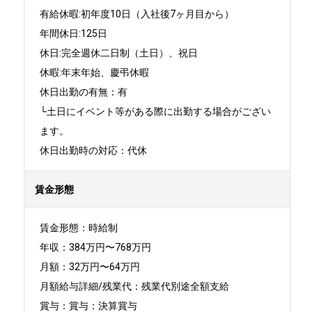
有給休暇:初年度10日（入社後7ヶ月目から）

年間休日:125日

休日:完全週休二日制（土日）、祝日	

休暇:年末年始、慶弔休暇

休日出勤の有無：有

└土日にイベント等がある際に出勤する場合がござい
ます。

休日出勤時の対応：代休
賃金形態
賃金形態：時給制

年収：384万円〜768万円

月額：32万円〜64万円

月額給与詳細/残業代：残業代別途全額支給

賞与：賞与：決算賞与
