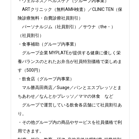
・ウェルネス／ヘルスケア（グループ内事業）　

　ARTクリニック（無料AMH検査）／CLINIC TEN（保
険診療無料・自費診療社員割引）

　パーソナルジム（社員割引）／サウナ（the・）
（社員割引）

・食事補助（グループ内事業）　

　グループ企業 MYPLATEが提供する健康に優しく栄
養バランスのとれたお弁当が社員特別価格で楽しめま
す（500円）

・飲食店（グループ内事業）

　マル勝高田商店／Suage／パンとエスプレッソとま
ちあわせ／なんとかプレッソ／ママの休食　など

　グループで運営している飲食各店舗にて社員割引あ
り。

・その他グループ内の商品やサービスを社員価格で利
用できます。
