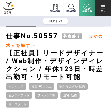
法人の方
求人検索
新規登録
メニュー
ログイン
50557
仕事No.
募集終了
ほかの
求人を探す >
【正社員】リードデザイナー
/ Web制作・デザインディレ
クション / 年休123日・時差
出勤可・リモート可能
インハウス
社員100人以上
駅から徒歩5分以内
直クライアント
フレックス制
週5日勤務
即日スタート