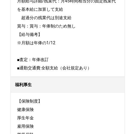
月額給与詳細/残業代：月45時間相当分の固定残業代
を基本給に加算して支給

　超過分の残業代は別途支給

賞与：賞与：年俸制のため無し

【給与備考】

※月額は年俸の1/12

■査定：年俸改訂

■通勤交通費:全額支給（会社規定あり）
福利厚生
【保険制度】

健康保険

厚生年金

雇用保険
