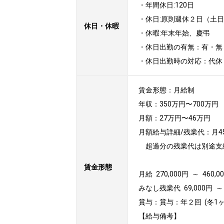
・年間休日:120日

・休日:原則週休２日（土
休日・休暇
・休暇:年末年始、慶弔

・休日出勤の有無：有・無
・休日出勤時の対応：代休
賃金形態：月給制

年収：350万円〜700万円

月額：27万円〜46万円

月額給与詳細/残業代：月4
　超過分の残業代は別途支給
賃金形態
月給 270,000円 ～ 460,
みなし残業代 69,000円 ～ 
賞与：賞与：年２回  (冬1
【給与備考】
