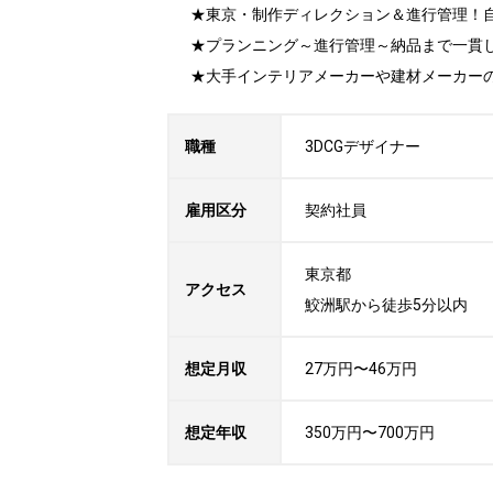
★東京・制作ディレクション＆進行管理！自
★プランニング～進行管理～納品まで一貫し
★大手インテリアメーカーや建材メーカーの
職種
3DCGデザイナー
雇用区分
契約社員
東京都

アクセス
鮫洲駅から徒歩5分以内
想定月収
27万円〜46万円
想定年収
350万円〜700万円