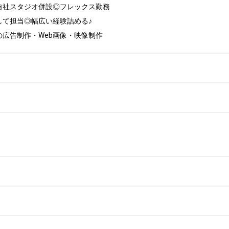
社スタジオ併設◎フレックス勤務

て担当◎幅広い経験詰める♪

広告制作・Web画像・映像制作