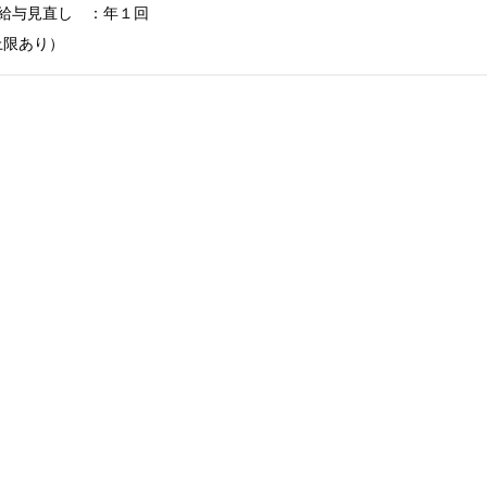
給与見直し　：年１回

上限あり）