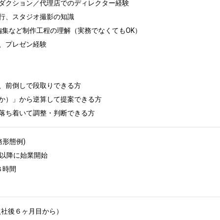
ダクション／代理店でのディレクター経験

行、スタジオ撮影の知識

編集など制作工程の理解（実務でなくてもOK）

、プレゼン経験

、前倒しで段取りできる方

か）」から逆算して提案できる方

落ち着いて調整・判断できる方
務形態例)

以降に始業開始

時間

入社後６ヶ月目から）
