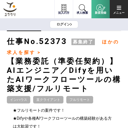
法人の方
求人検索
新規登録
メニュー
ログイン
52373
仕事No.
募集終了
ほかの
求人を探す >
【業務委託（準委任契約）】
AIエンジニア／Difyを用い
たAIワークフローツールの構
築支援/フルリモート
インハウス
直クライアント
フルリモート
★フルリモートの案件です！

★Difyや各種AIワークフローツールの構築経験がある方
は大歓迎です！