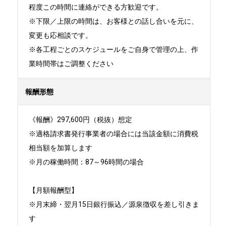
程度この時間に連絡ができる方歓迎です。

※下限／上限の時間は、お客様との話し合いを元に、
変更も応相談です。

※各工程ごとのスケジュールをご自身で管理の上、作
業時間帯はご調整ください
報酬形態
《報酬》297,600円（税抜）想定

※適格請求書発行事業者の場合には当該金額に消費税
相当額を加算します

※月の稼働時間：87～96時間の場合

【月額報酬型】

※月末締・翌月15日銀行振込／源泉徴収を差し引きま
す
